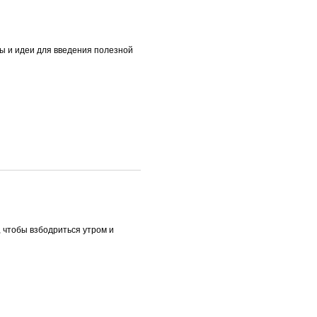
ты и идеи для введения полезной
, чтобы взбодриться утром и