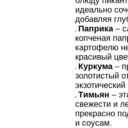
блюду пикант
идеально соч
добавляя глу
Паприка
– с
копченая пап
картофелю н
красивый цвет
Куркума
– п
золотистый о
экзотический 
Тимьян
– эт
свежести и л
прекрасно по
и соусам.