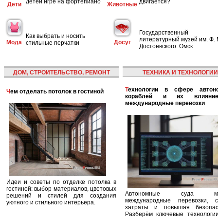
детей игре на фортепиано
двигается?
Дети
Животные
Государственный
Как выбрать и носить
литературный музей им. Ф. 
Мода
Досуг
стильные перчатки
Достоевского. Омск
ДОМ, СТРОИТЕЛЬСТВО, РЕМОНТ
ТЕХНИКА И ТЕХНОЛОГИИ
Технологии в сфере автономных
Чем отделать потолок в гостиной
кораблей и их влияни
международные перевозки
Идеи и советы по отделке потолка в
гостиной: выбор материалов, цветовых
Автономные суда ме
решений и стилей для создания
международные перевозки, с
уютного и стильного интерьера.
затраты и повышая безопасн
Разберём ключевые технологи