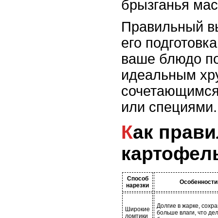
брызганья мас
Правильный в
его подготовка
ваше блюдо по
идеальным хр
сочетающимся
или специями.
Как правильно нарезать
картофел
Способ
Особенности
нарезки
Долгие в жарке, сохр
Широкие
больше влаги, что де
ломтики