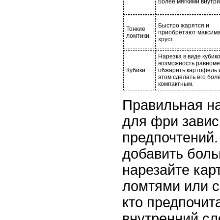
более мягкими внутри
Быстро жарятся и
Тонкие
приобретают максим
ломтики
хруст.
Нарезка в виде кубик
возможность равном
Кубики
обжарить картофель 
этом сделать его бол
компактным.
Правильная н
для фри завис
предпочтений.
добавить боль
нарезайте кар
ломтями или с
кто предпочит
внутренний сл