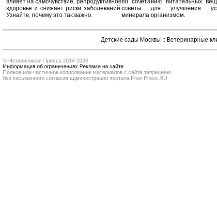
влияет на самочувствие, репродуктивное
по сочетанию питательных вещ
здоровье и снижает риски заболеваний.
советы для улучшения усв
Узнайте, почему это так важно.
минерала организмом.
Детские сады Москвы
::
Ветеринарные кл
© Независимая Пресса 2014-2026
Информация об ограничениях
Реклама на сайте
Полное или частичное копирование материалов с сайта запрещено
без письменного согласия администрации портала Free-Press.RU