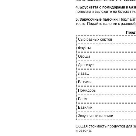
4. Брускетта с помидорами и баз
пополам и выложите на брускетту
5. Закусочные палочки.
Покупайте
тесто. Подайте палочки с разноо
Прод
Сыр разных сортов
Фрукты
Овощи
Дип-соус
Лаваш
Ветчина
Помидоры
Багет
Базилик
Закусочные палочки
Общая стоимость продуктов для за
и сезона.