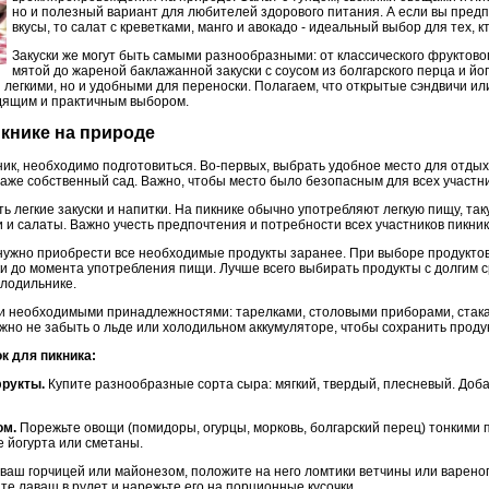
но и полезный вариант для любителей здорового питания. А если вы пред
вкусы, то салат с креветками, манго и авокадо - идеальный выбор для тех, 
Закуски же могут быть самыми разнообразными: от классического фруктовог
мятой до жареной баклажанной закуски с соусом из болгарского перца и йог
 легкими, но и удобными для переноски. Полагаем, что открытые сэндвичи ил
дящим и практичным выбором.
книке на природе
ник, необходимо подготовиться. Во-первых, выбрать удобное место для отдых
 даже собственный сад. Важно, чтобы место было безопасным для всех участни
ь легкие закуски и напитки. На пикнике обычно употребляют легкую пищу, так
 и салаты. Важно учесть предпочтения и потребности всех участников пикник
 нужно приобрести все необходимые продукты заранее. При выборе продуктов
ки до момента употребления пищи. Лучше всего выбирать продукты с долгим 
олодильнике.
и необходимыми принадлежностями: тарелками, столовыми приборами, стак
жно не забыть о льде или холодильном аккумуляторе, чтобы сохранить проду
к для пикника:
фрукты.
Купите разнообразные сорта сыра: мягкий, твердый, плесневый. Доба
ом.
Порежьте овощи (помидоры, огурцы, морковь, болгарский перец) тонкими 
е йогурта или сметаны.
аш горчицей или майонезом, положите на него ломтики ветчины или варено
е лаваш в рулет и нарежьте его на порционные кусочки.