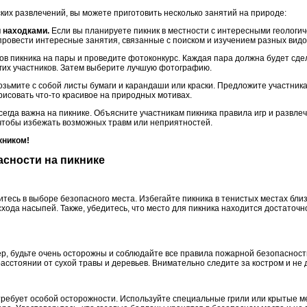
ких развлечений, вы можете приготовить несколько занятий на природе:
и находками.
Если вы планируете пикник в местности с интересными геологи
провести интересные занятия, связанные с поиском и изучением разных видо
ов пикника на пары и проведите фотоконкурс. Каждая пара должна будет сд
гих участников. Затем выберите лучшую фотографию.
зьмите с собой листы бумаги и карандаши или краски. Предложите участник
рисовать что-то красивое на природных мотивах.
сегда важна на пикнике. Объясните участникам пикника правила игр и развле
чтобы избежать возможных травм или неприятностей.
кником!
асности на пикнике
дитесь в выборе безопасного места. Избегайте пикника в тенистых местах бли
хода насыпей. Также, убедитесь, что место для пикника находится достаточно
р, будьте очень осторожны и соблюдайте все правила пожарной безопасности
асстоянии от сухой травы и деревьев. Внимательно следите за костром и не 
ребует особой осторожности. Используйте специальные грили или крытые м