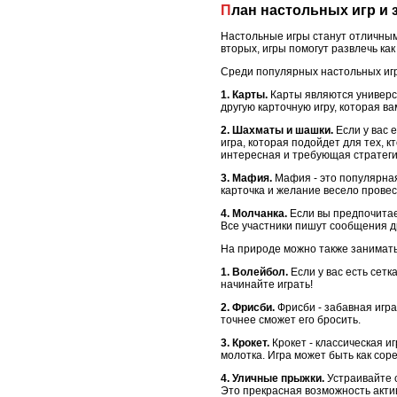
План настольных игр и
Настольные игры станут отличным
вторых, игры помогут развлечь как
Среди популярных настольных иг
1. Карты.
Карты являются универса
другую карточную игру, которая ва
2. Шахматы и шашки.
Если у вас е
игра, которая подойдет для тех, 
интересная и требующая стратеги
3. Мафия.
Мафия - это популярная
карточка и желание весело провес
4. Молчанка.
Если вы предпочитае
Все участники пишут сообщения дру
На природе можно также занимать
1. Волейбол.
Если у вас есть сетк
начинайте играть!
2. Фрисби.
Фрисби - забавная игра
точнее сможет его бросить.
3. Крокет.
Крокет - классическая и
молотка. Игра может быть как сор
4. Уличные прыжки.
Устраивайте 
Это прекрасная возможность актив