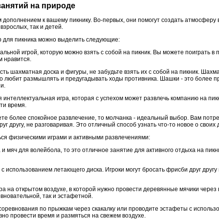
 занятий на природе
 дополнением к вашему пикнику. Во-первых, они помогут создать атмосферу 
 взрослых, так и детей.
р для пикника можно выделить следующие:
льной игрой, которую можно взять с собой на пикник. Вы можете поиграть в 
м нравится.
сть шахматная доска и фигуры, не забудьте взять их с собой на пикник. Шахм
кто любит размышлять и предугадывать ходы противника. Шашки - это более пр
и.
 интеллектуальная игра, которая с успехом может развлечь компанию на пик
ти время.
те более спокойное развлечение, то молчанка - идеальный выбор. Вам потреб
г другу, не разговаривая. Это отличный способ узнать что-то новое о своих 
ся физическими играми и активными развлечениями:
а и мяч для волейбола, то это отличное занятие для активного отдыха на пикн
 с использованием летающего диска. Игроки могут бросать фрисби друг другу 
гра на открытом воздухе, в которой нужно провести деревянные мячики чере
евновательной, так и эстафетной.
соревнования по прыжкам через скакалку или проводите эстафеты с использ
но провести время и размяться на свежем воздухе.