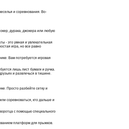
веселья и соревнования. Во-
покер, дурака, джокера или любую
аты - это умная и увлекательная
остая игра, но все равно
нике. Вам потребуется игровая
уется лишь лист бумаги и ручка.
друзьях и развлечься в тишине.
ике. Просто разбейте сетку и
или соревноваться, кто дальше и
з воротца с помощью специального
ованием платформ для прыжков.