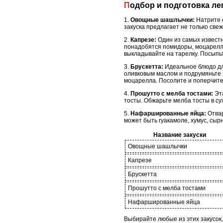
Подбор и подготовка ле
1.
Овощные шашлычки:
Натрите о
закуска предлагает не только свеж
2.
Капрезе:
Один из самых известн
понадобятся помидоры, моцарелла
выкладывайте на тарелку. Посыпьт
3.
Брускетта:
Идеальное блюдо для
оливковым маслом и подрумяньте 
моцарелла. Посолите и поперчите 
4.
Прошутто с мелба тостами:
Эта
тосты. Обжарьте мелба тосты в су
5.
Нафаршированные яйца:
Отвар
может быть гуакамоле, хумус, сырн
Название закуски
Овощные шашлычки
Капрезе
Брускетта
Прошутто с мелба тостами
Нафаршированные яйца
Выбирайте любые из этих закусок