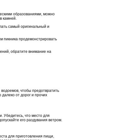
ческими образованиями, можно
в камней.
елать самый оригинальный и
ам пикника продемонстрировать
чений, обратите внимание на
з водоемов, чтобы предотвратить
 далеко от дорог и прочих
. Убедитесь, что место для
допускайте его раздувания ветром.
еста для приготовления пищи,