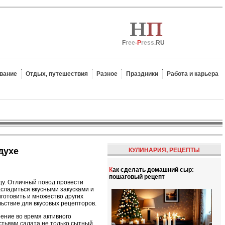
F
ree-
P
ress.
RU
вание
Отдых, путешествия
Разное
Праздники
Работа и карьера
духе
КУЛИНАРИЯ, РЕЦЕПТЫ
Как сделать домашний сыр:
пошаговый рецепт
ду. Отличный повод провести
асладиться вкусными закусками и
готовить и множество других
льствие для вкусовых рецепторов.
ение во время активного
тьями салата не только сытный,