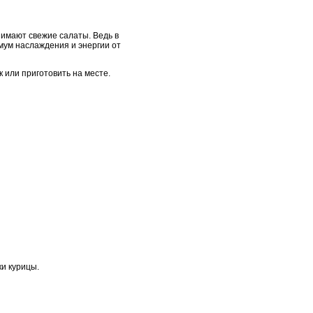
имают свежие салаты. Ведь в
имум наслаждения и энергии от
к или приготовить на месте.
ки курицы.