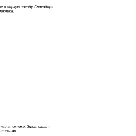
 в жаркую погоду. Благодаря
икника.
ить на пикнике. Этот салат
оливками.