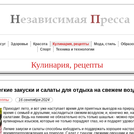
суг
Здоровье
Красота
Кулинария, рецепты
Мода, стиль
Образо
Спорт
Техника и технологии
Кулинария, рецепты
легкие закуски и салаты для отдыха на свежем воз
цепты
16 сентября 2024
Приходит лето, и вот уже наступает время для приятных выездов на приро
время с семьей и друзьями, насладиться свежим воздухом, и, конечно же, н
салатами. Ведь на пикнике не обязательно есть только шашлык - можно при
кулинарных изысков, которые не только порадуют глаз, но и подарят удово
Легкие закуски и салаты способны взбодрить и поддержать хорошее настро
времяпрепровождения на природе. Салат с тунцом, свежими овощами и лис