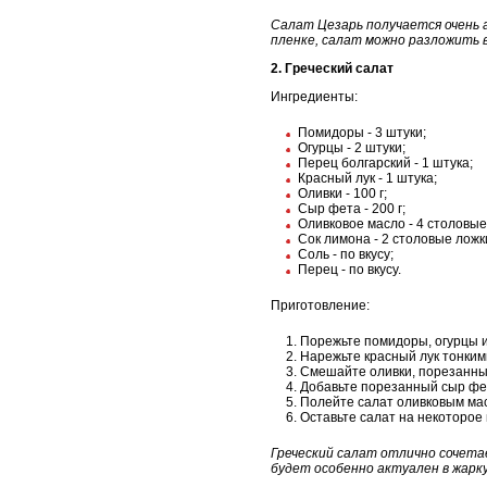
Салат Цезарь получается очень 
пленке, салат можно разложить 
2. Греческий салат
Ингредиенты:
Помидоры - 3 штуки;
Огурцы - 2 штуки;
Перец болгарский - 1 штука;
Красный лук - 1 штука;
Оливки - 100 г;
Сыр фета - 200 г;
Оливковое масло - 4 столовые
Сок лимона - 2 столовые ложк
Соль - по вкусу;
Перец - по вкусу.
Приготовление:
Порежьте помидоры, огурцы и
Нарежьте красный лук тонким
Смешайте оливки, порезанные
Добавьте порезанный сыр фет
Полейте салат оливковым мас
Оставьте салат на некоторое 
Греческий салат отлично сочета
будет особенно актуален в жарку