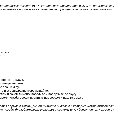
аппетитным и сытным. Он хорошо переносит перевозку и не портится даже
в отдельные порционные контейнеры и распределить между участниками п
 ложки;
и;
 перец на кубики.
и полукольцами.
 овощи и лук.
а и все аккуратно перемешайте.
лом и соком лимона, посолите и поперчите по вкусу.
время, чтобы овощи пропитались соусом и наелись вкуса.
ется с грилем, мясом, рыбой и другими блюдами, которые можно приготов
ю погоду, благодаря легким овощам и свежему вкусу дополненному сыром и 