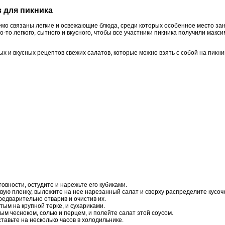
в для пикника
мо связаны легкие и освежающие блюда, среди которых особенное место зан
-то легкого, сытного и вкусного, чтобы все участники пикника получили макс
ых и вкусных рецептов свежих салатов, которые можно взять с собой на пикни
овности, остудите и нарежьте его кубиками.
вую пленку, выложите на нее нарезанный салат и сверху распределите кусоч
редварительно отварив и очистив их.
тым на крупной терке, и сухариками.
м чесноком, солью и перцем, и полейте салат этой соусом.
ставьте на несколько часов в холодильнике.