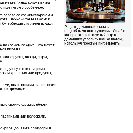
почитаете более экзотические
кто ищет что-то особенное.
о салата со свежим творогом и
урта. Важно - чтобы закуски и
и бутерброды с куриной грудкой
Рецепт домашнего сыра с
подробными инструкциями. Узнайте,
как приготовить вкусный сыр в
домашних условиях шаг за шагом,
используя простые ингредиенты.
а на свежем воздухе. Это может
ков пикника.
ую как фрукты, овощи, сыры,
а.
 следует учитывать время,
сроком хранения или продукты,
анами, полотенцами, салфетками,
кты в прохладе.
вьте свежие фрукты: яблоки,
пластинами или полосками.
го филе, добавьте помидоры и