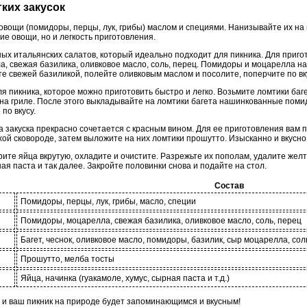
гких закусок
вощи (помидоры, перцы, лук, грибы) маслом и специями. Нанизывайте их на ш
ие овощи, но и легкость приготовления.
ых итальянских салатов, который идеально подходит для пикника. Для приго
, свежая базилика, оливковое масло, соль, перец. Помидоры и моцарелла н
е свежей базиликой, полейте оливковым маслом и посолите, поперчите по вк
 пикника, которое можно приготовить быстро и легко. Возьмите ломтики баге
на гриле. После этого выкладывайте на ломтики багета нашинкованные поми
по вкусу.
 закуска прекрасно сочетается с красным вином. Для ее приготовления вам
хой сковороде, затем выложите на них ломтики прошутто. Изысканно и вкусно
ите яйца вкрутую, охладите и очистите. Разрежьте их пополам, удалите желт
ая паста и так далее. Закройте половинки снова и подайте на стол.
Состав
Помидоры, перцы, лук, грибы, масло, специи
Помидоры, моцарелла, свежая базилика, оливковое масло, соль, перец
Багет, чеснок, оливковое масло, помидоры, базилик, сыр моцарелла, сол
Прошутто, мелба тосты
Яйца, начинка (гуакамоле, хумус, сырная паста и т.д.)
, и ваш пикник на природе будет запоминающимся и вкусным!