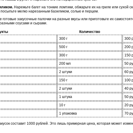
иликом.
Нарежьте багет на тонкие ломтики, обжарьте их на гриле или сухой 
, посыпьте мелко нарезанным базиликом, солью и перцем.
 готовые закусочные палочки на разные вкусы или приготовьте их самостоя
бразными соусами и сырами.
укты
Количество
300 г
300 
500 г
200 
300 г
150 
200 мл
50 р
2 штуки
60 р
150 г
100 
2 штуки
40 р
1 штука
50 р
10 г
20 р
1 упаковка
70 р
кусок составит 1000 рублей. Это лишь примерная цена, которая может измен