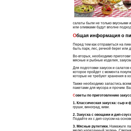
салаты были не только вкусными и
или оливками будут вполне подхо
Общая информация о пи
Перед тем как отправиться на пик
быть парк, лес, речной берег или
Во-вторых, необходимо приготовит
мясные и рыбные изделия, закуски
Для подготовки закусок и салатов
которое пройдет с момента покуп
которые не требуют хранения в х
Также необходимо запастись всем
пакетами для мусора и прочим. Ва
Советы по приготовлению закусо
1. Классическая закуска: сыр и 
груши, виноград, киви.
2. Закуска с овощами и дип-соус
Подайте их с дип-соусом на основ
3. Мясные рулетики.
Намажьте лав
мелко нарезанный зелень. Свернит