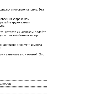
пажки и готовьте на гриле. Эта
товления капрезе вам
арезайте кружочками и
усу.
та, натрите их чесноком, полейте
доры, свежий базилик и сыр
 понадобится прошутто и мелба
!
ок и замените его начинкой. Это
ь, перец