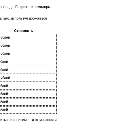
сковороде. Разрежьте помидоры
тельно, используя дрожжевое
Стоимость
рублей
рублей
рублей
ублей
ублей
рублей
ублей
ублей
ублей
ублей
иться в зависимости от местности