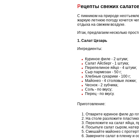
Рецепты свежих салато
С пикником на природе неотъемле
жаркую летнюю погоду хочется чего
отдыха на свежем воздухе.
Итак, предлагаем несколько прост
1. Салат Цезарь
Ингредиенты:
Куриное филе - 2 штуки;
Салат Айсберг - 1 штука;
Перепелиное яйцо - 4 штуки;
Сыр пармезан - 50 г;
Хлебные сухарики - 100 г;
Майонез - 4 столовые ложки;
Чеснок - 2 зубчика;
Соль - по вкусу;
Перец - по вкусу.
Приготовление:
Отварите куриное филе до гот
На столе разложите пластико
Переложите на салат яйца, п
Посыпьте салат сыром, натер
Смешайте майонез с протерты
Заверните салат в пленку и о