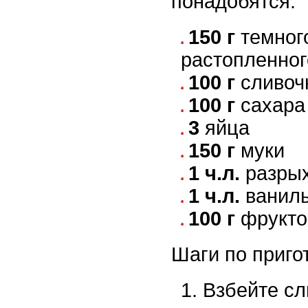
понадобятся:
150 г
темног
растопленног
100 г
сливоч
100 г
сахара
3
яйца
150 г
муки
1 ч.л.
разры
1 ч.л.
ваниль
100 г
фрукто
Шаги по приго
Взбейте сл