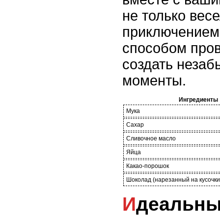
не только вес
приключением,
способом пров
создать неза
моменты.
Ингредиенты
Мука
Сахар
Сливочное масло
Яйца
Какао-порошок
Шоколад (нарезанный на кусочки
Идеальный десерт для