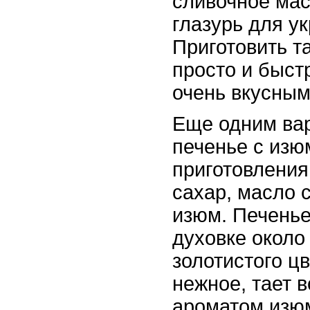
сливочное мас
глазурь для у
Приготовить т
просто и быст
очень вкусным
Еще одним ва
печенье с изю
приготовления
сахар, масло 
изюм. Печенье
духовке около
золотистого ц
нежное, тает в
ароматом изю