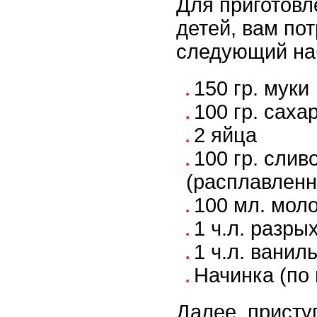
Для приготовл
детей, вам по
следующий наб
150 гр. муки
100 гр. саха
2 яйца
100 гр. слив
(расплавленн
100 мл. мол
1 ч.л. разры
1 ч.л. ванил
Начинка (по
Далее, присту