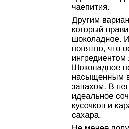
чаепития.
Другим вариан
который нрави
шоколадное. И
понятно, что 
ингредиентом 
Шоколадное п
насыщенным в
запахом. В не
идеальное со
кусочков и ка
сахара.
Не менее поп