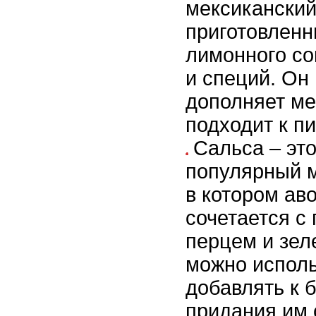
мексиканский
приготовленн
лимонного со
и специй. Он
дополняет ме
подходит к п
Сальса – эт
популярный м
в котором ав
сочетается с
перцем и зел
можно исполь
добавлять к 
придания им 