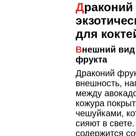
Драконий фрукт:
экзотичес
для кокте
Внешний вид и вкус драконий
фрукта
Драконий фру
внешность, н
между авокадо
кожура покры
чешуйками, ко
сияют в свете.
содержится со