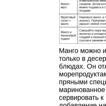
Измельченную мяко
Манго-
сахаром. Затем ох
мусс
можно подавать в 
ягодами.
Фруктовый
Нарежьте манго, а 
салат с
ананас). Приправьт
манго
украсит любой стол
Смешайте пюре ман
Манго и
желатин и охладит
банановый
сладкий и нежный 
пудинг
соусом и свежими я
Манго можно и
только в десер
блюдах. Он от
морепродуктам
пряными спец
маринованное
сервировать к 
добавление на