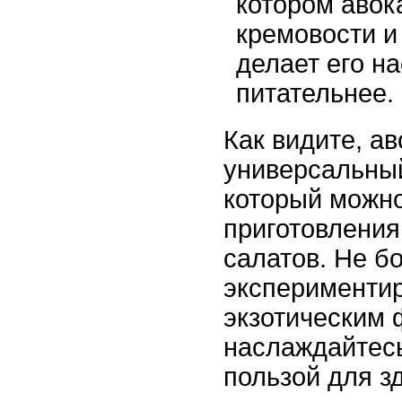
котором авок
кремовости и
делает его н
питательнее.
Как видите, ав
универсальный
который можно
приготовления
салатов. Не б
экспериментир
экзотическим 
наслаждайтесь
пользой для з