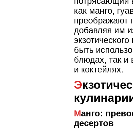
потрясающий в
как манго, гуа
преображают 
добавляя им и
экзотического
быть использо
блюдах, так и 
и коктейлях.
Экзотические фрукты в
кулинари
Манго: превосходный фрукт для
десертов