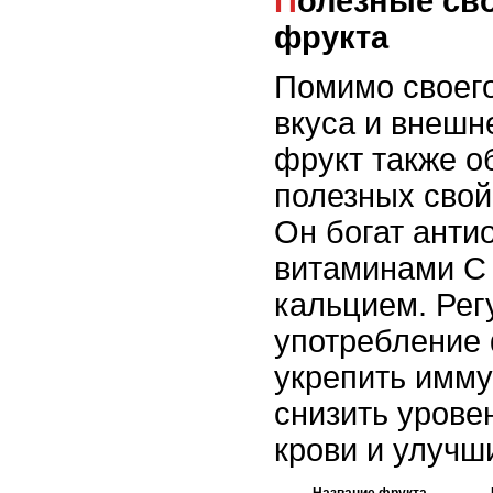
Полезные свойства драконий
фрукта
Помимо своег
вкуса и внешн
фрукт также о
полезных свой
Он богат анти
витаминами С 
кальцием. Рег
употребление 
укрепить имму
снизить урове
крови и улучш