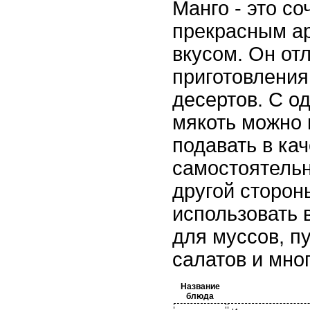
Манго - это со
прекрасным а
вкусом. Он от
приготовления
десертов. С о
мякоть можно 
подавать в ка
самостоятельн
другой сторон
использовать 
для муссов, п
салатов и мног
Название
блюда