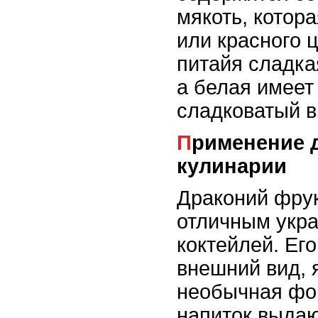
мякоть, котор
или красного 
питайя сладка
а белая имеет
сладковатый в
Применение драконий фрукта в
кулинарии
Драконий фрук
отличным укр
коктейлей. Ег
внешний вид, 
необычная фо
напиток выда