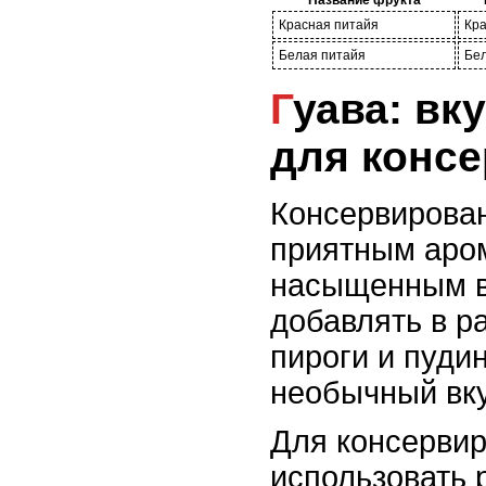
Название фрукта
Красная питайя
Кр
Белая питайя
Бе
Гуава: вкусный фрукт
для конс
Консервирован
приятным аро
насыщенным в
добавлять в р
пироги и пудин
необычный вку
Для консерви
использовать 