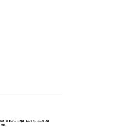
жете насладиться красотой
яма.