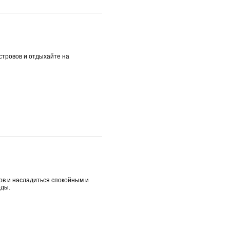
стровов и отдыхайте на
ов и насладиться спокойным и
оды.