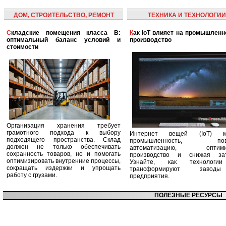
ДОМ, СТРОИТЕЛЬСТВО, РЕМОНТ
ТЕХНИКА И ТЕХНОЛОГИИ
Складские помещения класса B:
Как IoT влияет на промышленность и
оптимальный баланс условий и
производство
стоимости
Организация хранения требует
грамотного подхода к выбору
Интернет вещей (IoT) м
подходящего пространства. Склад
промышленность, пов
должен не только обеспечивать
автоматизацию, оптими
сохранность товаров, но и помогать
производство и снижая зат
оптимизировать внутренние процессы,
Узнайте, как технологи
сокращать издержки и упрощать
трансформируют заво
работу с грузами.
предприятия.
ПОЛЕЗНЫЕ РЕСУРСЫ