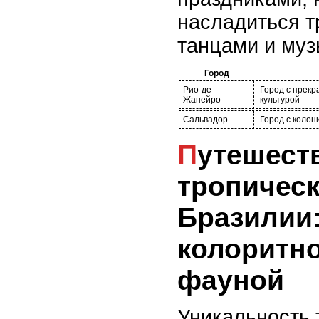
насладиться 
танцами и муз
Город
Рио-де-
Город с прекр
Жанейро
культурой
Сальвадор
Город с коло
Путешествие по
тропичес
Бразилии:
колоритн
фауной
Уникальность 