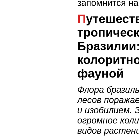
запомнится на
Путешествие по
тропичес
Бразилии:
колоритн
фауной
Флора бразил
лесов поража
и изобилием.
огромное кол
видов растен