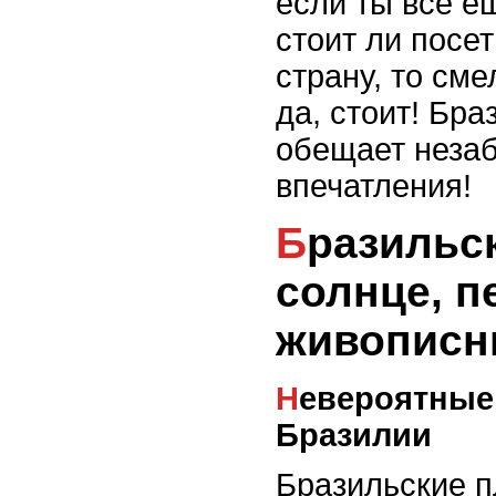
если ты все е
стоит ли посе
страну, то сме
да, стоит! Бра
обещает неза
впечатления!
Бразильские пляжи:
солнце, п
живописн
Невероятные пейзажи пляжей
Бразилии
Бразильские п