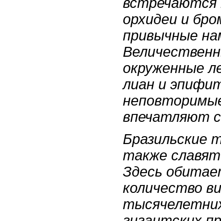
встречаются 
орхидеи и бро
привычные на
Величественн
окруженные л
лиан и эпифи
неповторимые
впечатляют с
Бразильские 
также славят
Здесь обитае
количество в
тысячелетних
гигантских пр