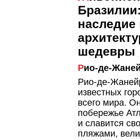
Бразилии:
наследие 
архитект
шедевры
Рио-де-Жане
Рио-де-Жанейр
известных гор
всего мира. О
побережье Атл
и славится св
пляжами, вел