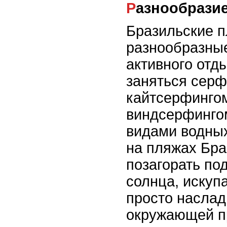
Разнообрази
Бразильские 
разнообразны
активного отд
заняться серф
кайтсерфинго
виндсерфинго
видами водных
на пляжах Бр
позагорать по
солнца, искуп
просто наслад
окружающей п