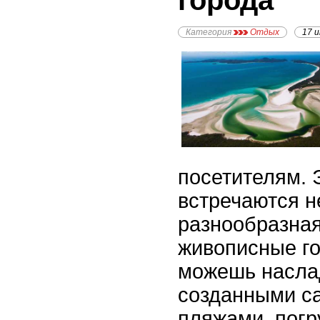
города
Категория
Отдых
17 
посетителям. 
встречаются н
разнообразная
живописные го
можешь насла
созданными с
пляжами, погр