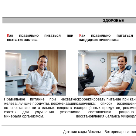
ЗДОРОВЬЕ
Как правильно питаться при
Как правильно питаться при
нехватке железа
кандидозе кишечника
Правильное питание при нехватке
скорректировать питание при ка
железа: лучшие продукты, рекомендации
кишечника: список разрешё
по сочетанию питательных веществ и
запрещённых продуктов, рекоме
советы для улучшения усвоения
по составлению рацион
минерала организмом.
восстановления баланса микроф
Детские сады Москвы
::
Ветеринарные кл