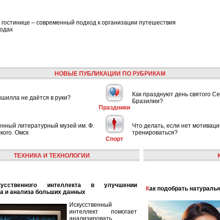
 гостинице – современный подход к организации путешествия
ходах
НОВЫЕ ПУБЛИКАЦИИ ПО РУБРИКАМ
Как празднуют день святого С
шилла не даётся в руки?
Бразилии?
Праздники
енный литературный музей им. Ф.
Что делать, если нет мотиваци
кого. Омск
тренироваться?
Спорт
ТЕХНИКА И ТЕХНОЛОГИИ
Как подобрать натураль
а и анализа больших данных
Искусственный
интеллект помогает
анализировать