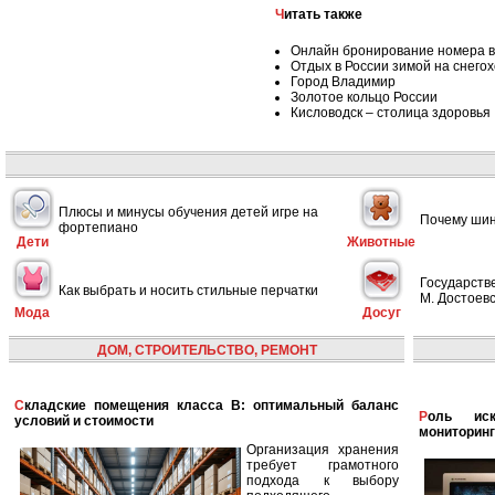
Читать также
Онлайн бронирование номера в
Отдых в России зимой на снего
Город Владимир
Золотое кольцо России
Кисловодск – столица здоровья
Плюсы и минусы обучения детей игре на
Почему шин
фортепиано
Дети
Животные
Государств
Как выбрать и носить стильные перчатки
М. Достоевс
Мода
Досуг
ДОМ, СТРОИТЕЛЬСТВО, РЕМОНТ
Складские помещения класса B: оптимальный баланс
Роль искусственного интеллекта в улучшении
условий и стоимости
мониторинг
Организация хранения
требует грамотного
подхода к выбору