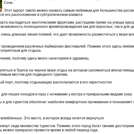
Сочи.
Этот курорт смело можно назвать самым любимым для большинства русски
ся его расположение в субтропическом климате.
орта насладиться экзотическими фруктами, растущими прямо на улицах курор
 возможность полноценного времяпровождения как для взрослых, так и для д
очень длинная линия пляжей, что дает возможность разместиться у моря в
проведением различных байкерских фестивалей. Помимо этого здесь любим
агоприятным для отдыха.
чники, поэтому здесь много санаториев и здравниц.
ляться в Туапсе на черное море отдых на котором запомниться впечатляющ
юбимым местом для подводного туризма.
ый порт, поэтому отдыхающие располагаются в его окрестностях.
 для пеших походов в горы с ночевками у костра и прекрасными видами озер.
 и для туристов обеспечат наиболее комфортное проживание и познакомят 
любленных. Это место, в которое всегда хочется вернуться.
влекут сюда множество туристов. Помимо этого город богат своими достопри
ь можно прекрасно провести время в любой период года.