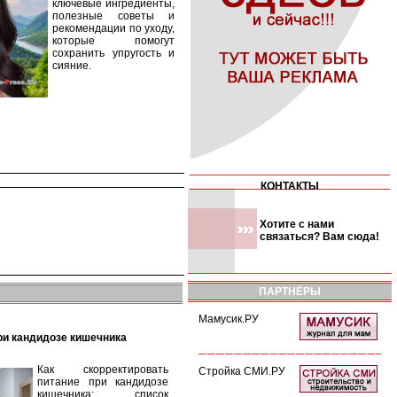
ключевые ингредиенты,
полезные советы и
рекомендации по уходу,
которые помогут
сохранить упругость и
сияние.
КОНТАКТЫ
Хотите с нами
связаться? Вам сюда!
ПАРТНЁРЫ
Мамусик.РУ
при кандидозе кишечника
Как скорректировать
Стройка СМИ.РУ
питание при кандидозе
кишечника: список