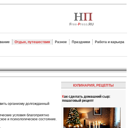
F
ree-
P
ress.
RU
вание
Отдых, путешествия
Разное
Праздники
Работа и карьера
КУЛИНАРИЯ, РЕЦЕПТЫ
Как сделать домашний сыр:
пошаговый рецепт
авить организму долгожданный
ческие условия благоприятно
ское и психологическое состояние.
.