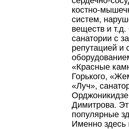
сердечно-сосу
костно-мышеч
систем, нару
веществ и т.д
санатории с з
репутацией и
оборудованием
«Красные камн
Горького, «Же
«Луч», санато
Орджоникидзе,
Димитрова. Эт
популярные зд
Именно здесь 