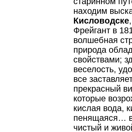
старинном пу
находим выск
Кисловодске
Фрейгант в 181
волшебная стр
природа обла
свойствами; з
веселость, удо
все заставляе
прекрасный ви
которые возро
кислая вода, 
пенящаяся… в
чистый и живой