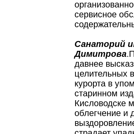
организованно
сервисное обс
содержательны
Санаторий и
Димитрова
.
давнее выска
целительных 
курорта в уп
старинном изд
Кисловодске м
облегчение и 
выздоровление
страдает упад