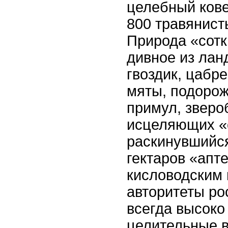
целебный кове
800 травянист
Природа «сотк
дивное из лан
гвоздик, цабре
мяты, подорож
примул, зверо
исцеляющих «
раскинувшийся
гектаров «апт
кисловодским
авторитеты р
всегда высоко
целительные в