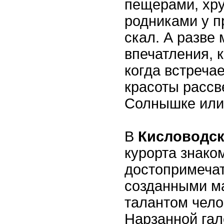
пещерами, хр
родниками у 
скал. А разве
впечатления, 
когда встреча
красоты рассв
Солнышке или
В
Кисловодс
курорта знако
достопримеча
созданными м
талантом чело
Нарзанной гал