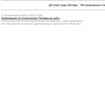
Детские сады Москвы
::
Ветеринарные кл
© Независимая Пресса 2014-2026
Информация об ограничениях
Реклама на сайте
Полное или частичное копирование материалов с сайта запрещено
без письменного согласия администрации портала Free-Press.RU