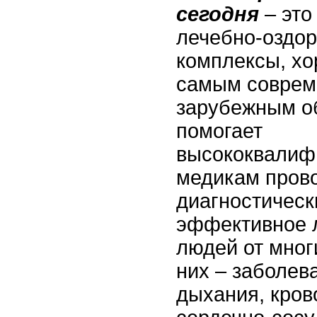
сегодня
– это
лечебно-оздо
комплексы, х
самым соврем
зарубежным о
помогает
высококвали
медикам пров
диагностическ
эффективное л
людей от мног
них – заболев
дыхания, кро