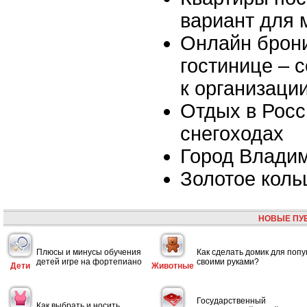
вариант для 
Онлайн брон
гостинице – 
к организаци
Отдых в Росс
снегоходах
Город Влади
Золотое коль
НОВЫЕ ПУ
Плюсы и минусы обучения
Как сделать домик для попу
детей игре на фортепиано
своими руками?
Дети
Животные
Государственный
Как выбрать и носить