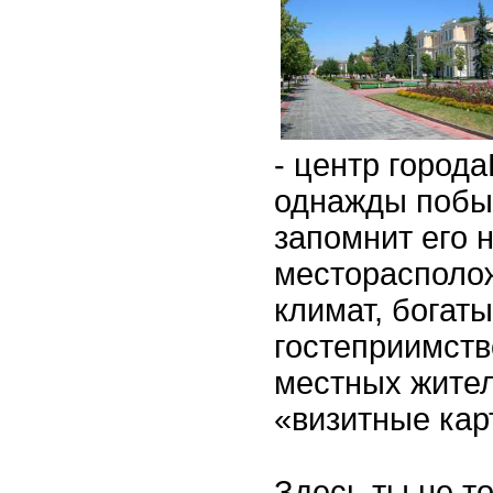
- центр города
однажды побы
запомнит его 
месторасполо
климат, богаты
гостеприимств
местных жител
«визитные кар
Здесь ты не т