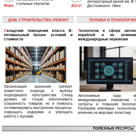
литературный музей им. Ф. 
стильные перчатки
Мода
Досуг
Достоевского. Омск
ДОМ, СТРОИТЕЛЬСТВО, РЕМОНТ
ТЕХНИКА И ТЕХНОЛОГИИ
Складские помещения класса B:
Технологии в сфере автономных
оптимальный баланс условий и
кораблей и их влияни
стоимости
международные перевозки
Организация хранения требует
грамотного подхода к выбору
подходящего пространства. Склад
Автономные суда ме
должен не только обеспечивать
международные перевозки, с
сохранность товаров, но и помогать
затраты и повышая безопасн
оптимизировать внутренние процессы,
Разберём ключевые технологи
сокращать издержки и упрощать
влияние на морскую логистику.
работу с грузами.
ПОЛЕЗНЫЕ РЕСУРСЫ