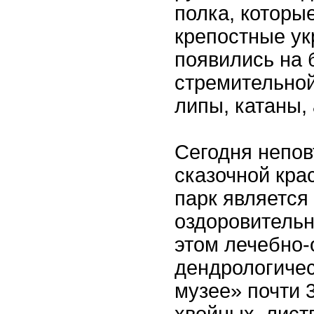
полка, которы
крепостные ук
появились на 
стремительно
липы, катаны, 
Сегодня непо
сказочной кра
парк является
оздоровительн
этом лечебно
дендрологиче
музее» почти 
хвойных, лист