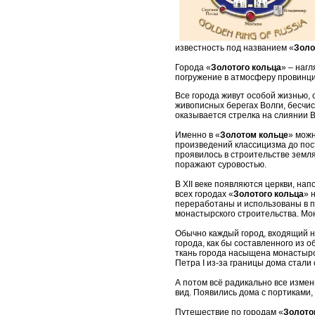
известность под названием «
Золо
Города «
Золотого кольца
» – наг
погружение в атмосферу провинци
Все города живут особой жизнью
живописных берегах Волги, бесчи
оказывается стрелка на слиянии В
Именно в «
Золотом кольце
» мож
произведений классицизма до постр
проявилось в строительстве земл
поражают суровостью.
В XII веке появляются церкви, н
всех городах «
Золотого кольца
» 
переработаны и использованы в п
монастырского строительства. Мон
Обычно каждый город, входящий н
города, как бы составленного из 
ткань города насыщена монастырс
Петра I из-за границы дома стали
А потом всё радикально все измен
вид. Появились дома с портиками
Путешествие по городам «
Золото