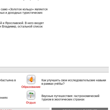
 само «Золотое кольцо» является
нных и доходных туристических
й и Ярославской. В него входят
 и Владимир, остальной список
ебастьяна в
Как улучшить свои исследовательские навыки
в рамках учёбы?
Образование
Вкусные путешествия: гастрономический
ениях
туризм в экзотических странах
Отдых