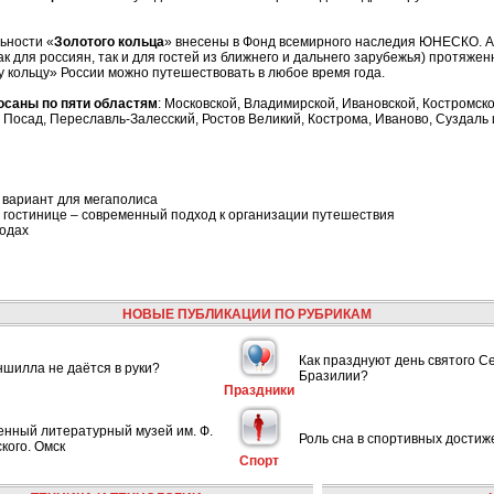
ьности «
Золотого кольца
» внесены в Фонд всемирного наследия ЮНЕСКО. А
к для россиян, так и для гостей из ближнего и дальнего зарубежья) протяже
у кольцу» России можно путешествовать в любое время года.
осаны по пяти областям
: Московской, Владимирской, Ивановской, Костромско
 Посад, Переславль-Залесский, Ростов Великий, Кострома, Иваново, Суздаль
 вариант для мегаполиса
 гостинице – современный подход к организации путешествия
ходах
НОВЫЕ ПУБЛИКАЦИИ ПО РУБРИКАМ
Как празднуют день святого С
шилла не даётся в руки?
Бразилии?
Праздники
енный литературный музей им. Ф.
Роль сна в спортивных достиж
кого. Омск
Спорт