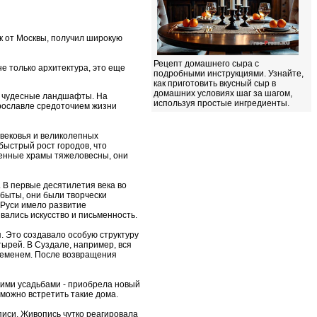
ок от Москвы, получил широкую
Рецепт домашнего сыра с
е только архитектура, это еще
подробными инструкциями. Узнайте,
как приготовить вкусный сыр в
домашних условиях шаг за шагом,
и чудесные ландшафты. На
используя простые ингредиенты.
Ярославле средоточием жизни
вековья и великолепных
 быстрый рост городов, что
менные храмы тяжеловесны, они
 В первые десятилетия века во
абыты, они были творчески
 Руси имело развитие
вались искусство и письменность.
я. Это создавало особую структуру
тырей. В Суздале, например, вся
ременем. После возвращения
скими усадьбами - приобрела новый
можно встретить такие дома.
иси. Живопись чутко реагировала