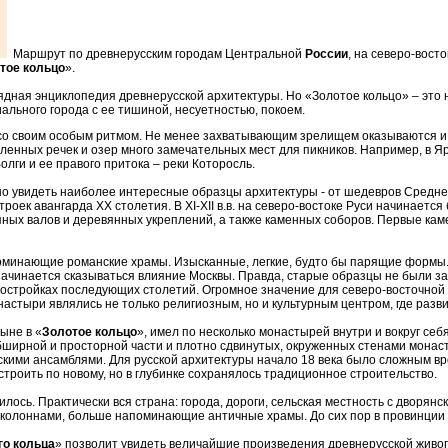
Маршрут по древнерусским городам Центральной
России
, на северо-вост
тое кольцо
».
лядная энциклопедия древнерусской архитектуры. Но «Золотое кольцо» – это н
ального города с ее тишиной, несуетностью, покоем.
, со своим особым ритмом. Не менее захватывающим зрелищем оказываются 
сленных речек и озер много замечательных мест для пикников. Например, в 
олги и ее правого притока – реки Которосль.
но увидеть наиболее интересные образцы архитектуры - от шедевров Средне
оек авангарда XX столетия. В XI-XII в.в. на северо-востоке Руси начинается
яных валов и деревянных укреплений, а также каменных соборов. Первые ка
апоминающие романские храмы. Изысканные, легкие, будто бы парящие формы.
начинается сказываться влияние Москвы. Правда, старые образцы не были з
остройках последующих столетий. Огромное значение для северо-восточной
астыри являлись не только религиозным, но и культурным центром, где разви
ыне в «
Золотое кольцо
», имел по несколько монастырей внутри и вокруг себ
обширной и просторной части и плотно сдвинутых, окруженных стенами монас
кими ансамблями. Для русской архитектуры начало 18 века было сложным в
 строить по новому, но в глубинке сохранялось традиционное строительство.
илось. Практически вся страна: города, дороги, сельская местность с дворян
, колоннами, больше напоминающие античные храмы. До сих пор в провинции 
го кольца
» позволит увидеть величайшие произведения древнерусской живоп