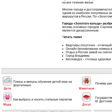
на все течения жизни.
Многие города и достопримечател
одним из наиболее популярных (ка
маршрутов в России. По «Золотом
Города «Золотого кольца» разбр
восемь основных городов: Сергиев
является дискуссионным.
Читать также
Квартиры посуточно - отличный
Онлайн бронирование номера в
Отдых в России зимой на снего
Город Владимир
Кисловодск – столица здоровья
Плюсы и минусы обучения детей игре на
Почему шин
фортепиано
Дети
Животные
Государств
Как выбрать и носить стильные перчатки
М. Достоевс
Мода
Досуг