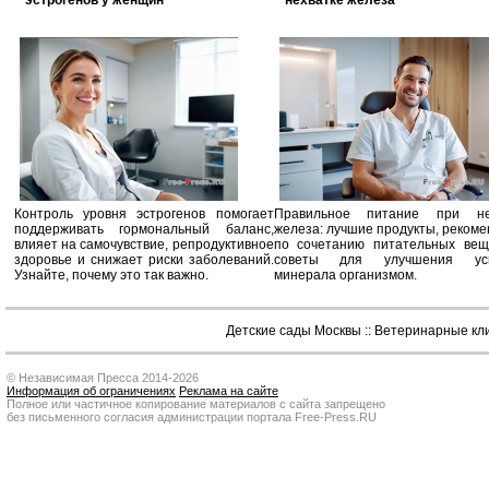
эстрогенов у женщин
нехватке железа
Контроль уровня эстрогенов помогает
Правильное питание при не
поддерживать гормональный баланс,
железа: лучшие продукты, реком
влияет на самочувствие, репродуктивное
по сочетанию питательных вещ
здоровье и снижает риски заболеваний.
советы для улучшения усв
Узнайте, почему это так важно.
минерала организмом.
Детские сады Москвы
::
Ветеринарные кл
© Независимая Пресса 2014-2026
Информация об ограничениях
Реклама на сайте
Полное или частичное копирование материалов с сайта запрещено
без письменного согласия администрации портала Free-Press.RU