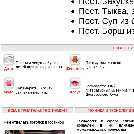
Пост. Закуск
Пост. Тыква,
Пост. Суп из
Пост. Борщ и
НОВЫЕ ПУ
Плюсы и минусы обучения
Почему хамелеон не
детей игре на фортепиано
двигается?
Дети
Животные
Государственный
Как выбрать и носить
литературный музей им. Ф. 
Мода
Досуг
стильные перчатки
Достоевского. Омск
ДОМ, СТРОИТЕЛЬСТВО, РЕМОНТ
ТЕХНИКА И ТЕХНОЛОГИИ
Технологии в сфере автономных
Чем отделать потолок в гостиной
кораблей и их влияни
международные перевозки