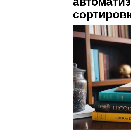
автоматиз
сортиров