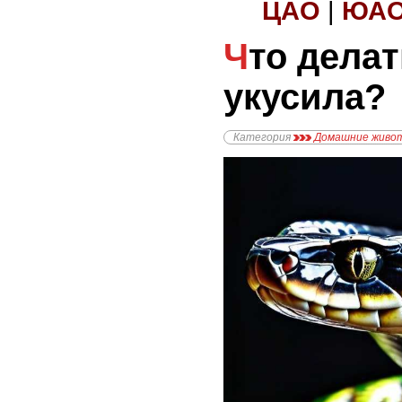
ЦАО
|
ЮА
Что делать, если змея
укусила?
Категория
Домашние живо