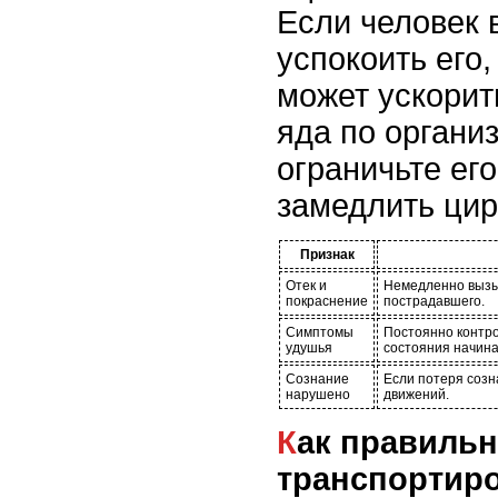
Если человек 
успокоить его,
может ускорит
яда по органи
ограничьте ег
замедлить цир
Признак
Отек и
Немедленно вызы
покраснение
пострадавшего.
Симптомы
Постоянно контро
удушья
состояния начина
Сознание
Если потеря созн
нарушено
движений.
Как правильно
транспортир