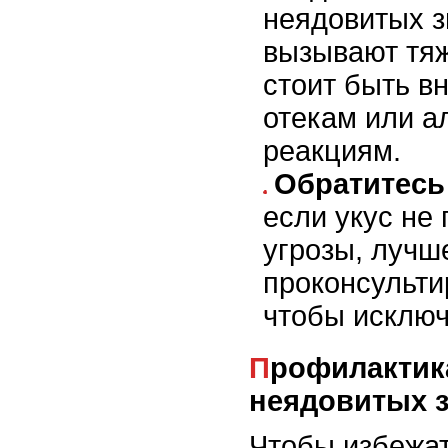
неядовитых з
вызывают тяж
стоит быть в
отекам или а
реакциям.
Обратитесь
если укус не
угрозы, лучш
проконсульти
чтобы исключ
Профилактика укусов
неядовитых 
Чтобы избежат