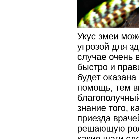
Укус змеи мож
угрозой для зд
случае очень 
быстро и прав
будет оказана
помощь, тем 
благополучный
знание того, к
приезда враче
решающую рол
какие шаги сл