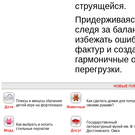
струящейся.
Придерживаяс
следя за бала
избежать ошиб
фактур и созд
гармоничные 
перегрузки.
НОВЫЕ ПУ
Плюсы и минусы обучения
Как сделать домик для попу
детей игре на фортепиано
своими руками?
Дети
Животные
Государственный
Как выбрать и носить
литературный музей им. Ф. 
стильные перчатки
Мода
Досуг
Достоевского. Омск