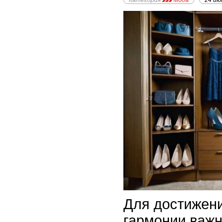
Категория
Мода
24 ию
Для достижени
гармонии важн