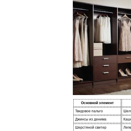
Основной элемент
Твидовое пальто
Шелк
Джинсы из денима
Каше
Шерстяной свитер
Легк