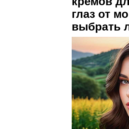
кремов дл
глаз от м
выбрать 