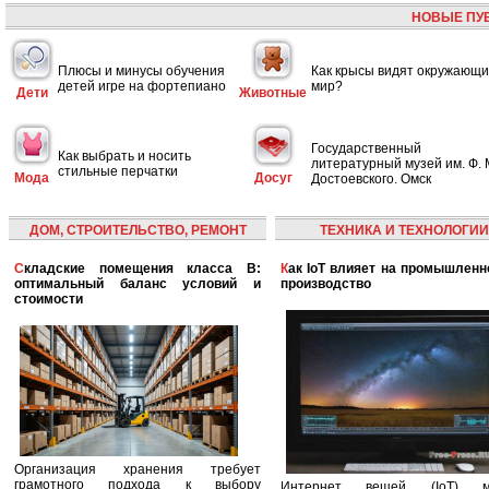
НОВЫЕ ПУ
Плюсы и минусы обучения
Как крысы видят окружающ
детей игре на фортепиано
мир?
Дети
Животные
Государственный
Как выбрать и носить
литературный музей им. Ф. 
стильные перчатки
Мода
Досуг
Достоевского. Омск
ДОМ, СТРОИТЕЛЬСТВО, РЕМОНТ
ТЕХНИКА И ТЕХНОЛОГИИ
Складские помещения класса B:
Как IoT влияет на промышленность и
оптимальный баланс условий и
производство
стоимости
Организация хранения требует
грамотного подхода к выбору
Интернет вещей (IoT) м