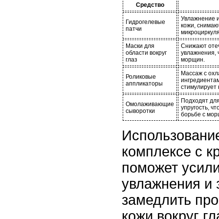
Средство
Увлажнение 
Гидрогелевые
кожи, снимаю
патчи
микроциркуля
Маски для
Снижают отеч
области вокруг
увлажнения, 
глаз
морщин.
Массаж с ох
Роликовые
ингредиентам
аппликаторы
стимулирует
Подходят для
Омолаживающие
упругость, чт
сыворотки
борьбе с мо
Использование
комплексе с к
поможет усил
увлажнения и 
замедлить пр
кожи вокруг гл