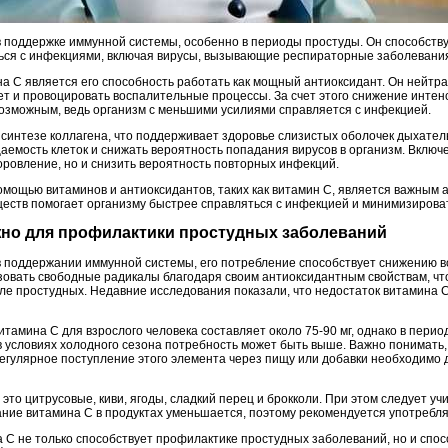
в поддержке иммунной системы, особенно в периоды простуды. Он способств
ться с инфекциями, включая вирусы, вызывающие респираторные заболевани
а C является его способность работать как мощный антиоксидант. Он нейтр
ет и провоцировать воспалительные процессы. За счет этого снижение интен
озможным, ведь организм с меньшими усилиями справляется с инфекцией.
в синтезе коллагена, что поддерживает здоровье слизистых оболочек дыхател
мость клеток и снижать вероятность попадания вирусов в организм. Включ
оровление, но и снизить вероятность повторных инфекций.
мощью витаминов и антиоксидантов, таких как витамин C, является важным а
еств помогает организму быстрее справляться с инфекцией и минимизирова
ужно для профилактики простудных заболеваний
в поддержании иммунной системы, его потребление способствует снижению 
зовать свободные радикалы благодаря своим антиоксидантным свойствам, чт
сле простудных. Недавние исследования показали, что недостаток витамина 
итамина C для взрослого человека составляет около 75-90 мг, однако в пер
в условиях холодного сезона потребность может быть выше. Важно понимать,
регулярное поступление этого элемента через пищу или добавки необходимо
это цитрусовые, киви, ягоды, сладкий перец и брокколи. При этом следует уч
ние витамина C в продуктах уменьшается, поэтому рекомендуется употреблят
 C не только способствует профилактике простудных заболеваний, но и спо