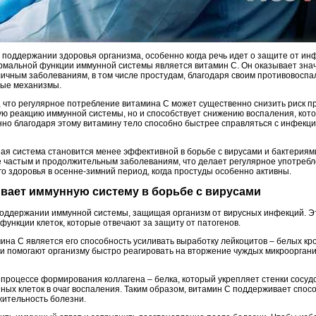
 поддержании здоровья организма, особенно когда речь идет о защите от ин
рмальной функции иммунной системы является витамин C. Он оказывает зна
ичным заболеваниям, в том числе простудам, благодаря своим противовоспа
ные механизмы.
 что регулярное потребление витамина C может существенно снизить риск п
ую реакцию иммунной системы, но и способствует снижению воспаления, кот
но благодаря этому витамину тело способно быстрее справляться с инфекц
я система становится менее эффективной в борьбе с вирусами и бактериями
е частым и продолжительным заболеваниям, что делает регулярное употребл
 здоровья в осенне-зимний период, когда простуды особенно активны.
ивает иммунную систему в борьбе с вирусами
поддержании иммунной системы, защищая организм от вирусных инфекций. Э
ункции клеток, которые отвечают за защиту от патогенов.
ина C является его способность усиливать выработку лейкоцитов – белых кр
Они помогают организму быстро реагировать на вторжение чуждых микроорган
в процессе формирования коллагена – белка, который укрепляет стенки сосуд
ных клеток в очаг воспаления. Таким образом, витамин C поддерживает спос
ительность болезни.