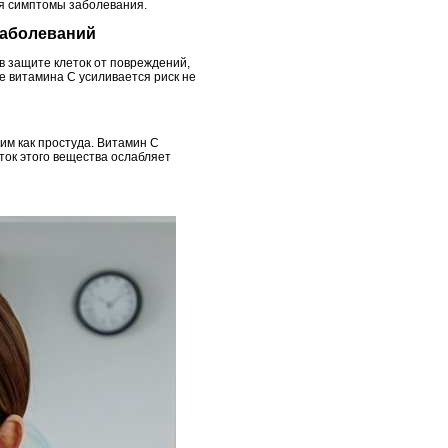
ая симптомы заболевания.
 заболеваний
в защите клеток от повреждений,
е витамина C усиливается риск не
м как простуда. Витамин C
ток этого вещества ослабляет