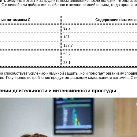
ить иммунный ответ и затруднить восстановление после болезни. Чтобы избе
 C с пищей или добавками, особенно в осенне-зимний период, когда организ
тые витамином C
Содержание витамина C
92,7
181
127,7
53,2
28,1
ько способствует усилению иммунной защиты, но и помогает организму справ
ие. Регулярное потребление продуктов с высоким содержанием витамина C 
жении длительности и интенсивности простуды