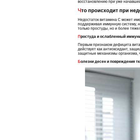
восстановлению при уже начавшей
Что происходит при не
Недостаток витамина C может име
поддерживая иммунную систему, н
только простуды, но и более тяже
Простуда и ослабленный иммун
Первым признаком дефицита витам
действует как антиоксидант, защи
защитные механизмы организма, ч
Болезни десен и повреждения т