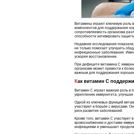
Витамины играют ключевую роль в
компонентов для поддержания но
сопротивляемость организма разл
способности активировать защит
Недавние исследования показали,
не только помогает улучшить общ
инфекционные заболевания. Имен
ускоряя восстановление.
При дефиците витамина C иммунна
организме может привести к боле
важным для поддержания хорошего
Как витамин C поддерж
Витамин C играет важную роль в 
укреплению иммунитета, улучшая ф
Одной из ключевых функций витам
участвуют в борьбе с вирусами. 
риск развития заболеваний.
Кроме того, витамин C участвует 
кровоснабжению и доставке иммун
инфекциями и уменьшает продолж