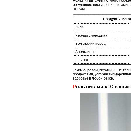
Нехватка витамина C может ослаб
регулярное поступление витамина
атакам.
Продукты, бога
Киви
Чёрная смородина
Болгарский перец
Апельсины
Шпинат
Таким образом, витамин C не тол
процессами, ускоряя выздоровлен
здоровье в любой сезон.
Роль витамина C в сни