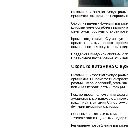
Витамин C играет ключевую роль 
организма, что помогает справля
Одной из важных функций витамин
которые могут ослаблять иммунит
симптомов простуды становится в
Кроме того, витамин C участвует 
предотвращать излишнюю проницае
помогает не только ускорить вызд
Поддержка иммунной системы с по
Правильное потребление этих вещ
Сколько витамина C н
Витамин C играет ключевую роль 
организма. Он помогает нейтрали
различных заболеваний, в том чи
повышая вероятность инфекции.
Рекомендованная суточная доза в
эмоциональных нагрузок, а также 
накапливать витамин C, поэтому 
функции иммунной системы.
Основные источники витамина C – 
термическом воздействии содержа
Регулярное потребление витамина