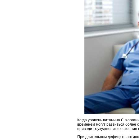
Когда уровень витамина C в орган
временем могут развиться более с
приводит к ухудшению состояния к
При длительном дефиците антиокси