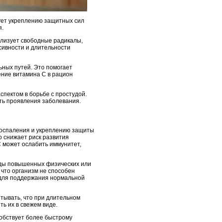
ует укреплению защитных сил
я.
ализует свободные радикалы,
сивности и длительности
ьных путей. Это помогает
ение витамина C в рацион
спектом в борьбе с простудой.
ть проявления заболевания.
воспаления и укреплению защиты
о снижает риск развития
C может ослабить иммунитет,
иоды повышенных физических или
 что организм не способен
 для поддержания нормальной
итывать, что при длительном
ь их в свежем виде.
собствует более быстрому