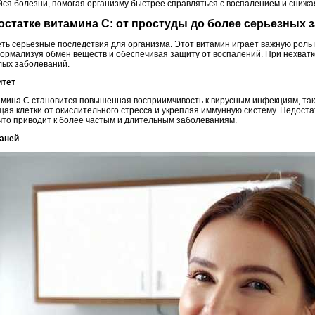
ся болезни, помогая организму быстрее справляться с воспалением и сниж
достатке витамина C: от простуды до более серьезных
ть серьезные последствия для организма. Этот витамин играет важную роль 
ормализуя обмен веществ и обеспечивая защиту от воспалений. При нехватк
лых заболеваний.
итет
ина C становится повышенная восприимчивость к вирусным инфекциям, таки
щая клетки от окислительного стресса и укрепляя иммунную систему. Недоста
то приводит к более частым и длительным заболеваниям.
каней