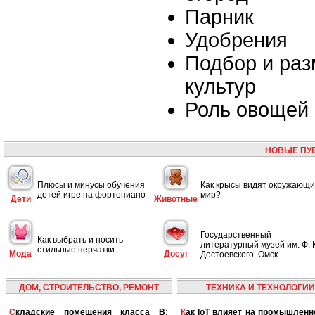
Парник
Удобрения
Подбор и ра
культур
Роль овощей 
НОВЫЕ ПУ
Плюсы и минусы обучения
Как крысы видят окружающ
детей игре на фортепиано
мир?
Дети
Животные
Государственный
Как выбрать и носить
литературный музей им. Ф. 
стильные перчатки
Мода
Досуг
Достоевского. Омск
ДОМ, СТРОИТЕЛЬСТВО, РЕМОНТ
ТЕХНИКА И ТЕХНОЛОГИИ
Складские помещения класса B:
Как IoT влияет на промышленность и