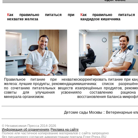
Как правильно питаться при
Как правильно питаться при
нехватке железа
кандидозе кишечника
Правильное питание при нехватке
скорректировать питание при ка
железа: лучшие продукты, рекомендации
кишечника: список разрешё
по сочетанию питательных веществ и
запрещённых продуктов, рекоме
советы для улучшения усвоения
по составлению рацион
минерала организмом.
восстановления баланса микроф
Детские сады Москвы
::
Ветеринарные кл
© Независимая Пресса 2014-2026
Информация об ограничениях
Реклама на сайте
Полное или частичное копирование материалов с сайта запрещено
без письменного согласия администрации портала Free-Press.RU