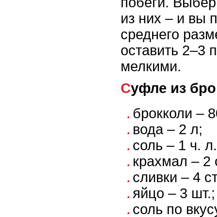
побеги. Выбе
из них – и вы
среднего разм
оставить 2–3 п
мелкими.
Суфле из бр
брокколи – 8
вода – 2 л;
соль – 1 ч. л.
крахмал – 2 с
сливки – 4 ст.
яйцо – 3 шт.;
соль по вкус