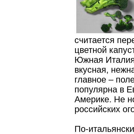
считается пе
цветной капус
Южная Италия
вкусная, нежн
главное – пол
популярна в Е
Америке. Не н
российских ог
По-итальянск