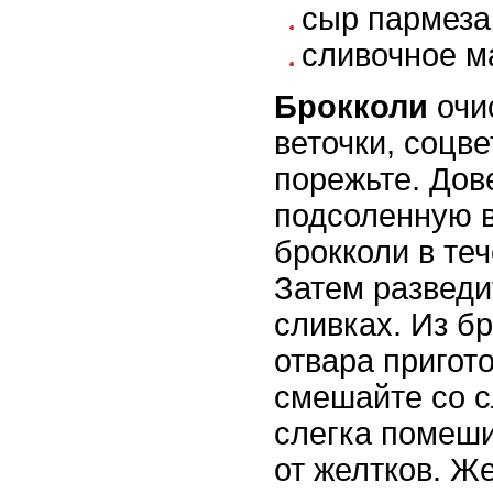
сыр пармезан
сливочное м
Брокколи
очи
веточки, соцве
порежьте. Дов
подсоленную в
брокколи в теч
Затем разведи
сливках. Из бр
отвара пригот
смешайте со с
слегка помеши
от желтков. Ж