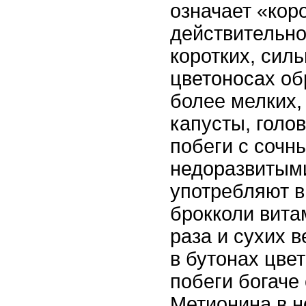
означает «кор
действительно
коротких, сил
цветоносах об
более мелких,
капусты, голо
побеги с сочн
недоразвитым
употребляют в
брокколи вита
раза и сухих в
в бутонах цве
побеги богаче
Метионина в н