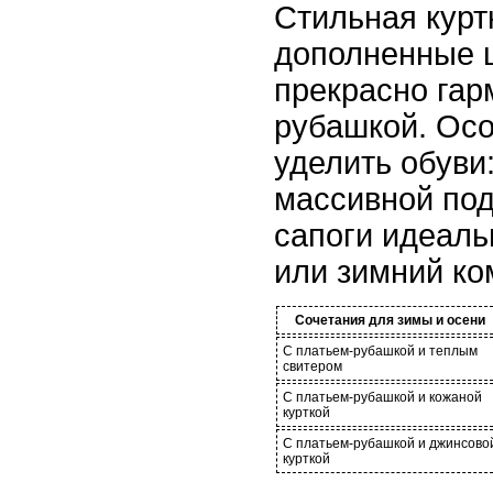
Стильная курт
дополненные 
прекрасно гар
рубашкой. Осо
уделить обуви:
массивной по
сапоги идеаль
или зимний ко
Сочетания для зимы и осени
С платьем-рубашкой и теплым
свитером
С платьем-рубашкой и кожаной
курткой
С платьем-рубашкой и джинсово
курткой