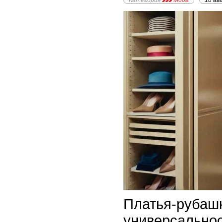
Категория
Мода
18 ав
Платья-рубашк
универсальнос