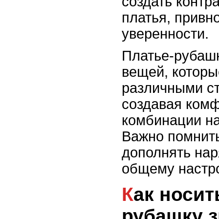
создать контра
платья, привн
уверенности.
Платье-рубашк
вещей, которы
различными ст
создавая ком
комбинации на
Важно помнить
дополнять нар
общему настр
Как носить платье-
рубашку з