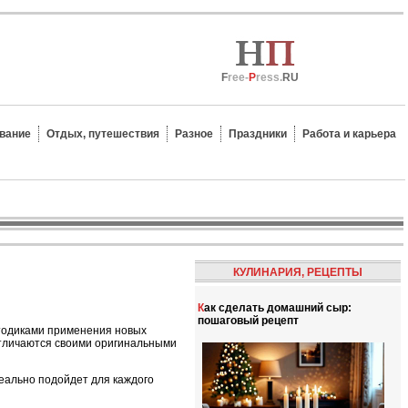
F
ree-
P
ress.
RU
вание
Отдых, путешествия
Разное
Праздники
Работа и карьера
КУЛИНАРИЯ, РЕЦЕПТЫ
Как сделать домашний сыр:
пошаговый рецепт
етодиками применения новых
отличаются своими оригинальными
деально подойдет для каждого