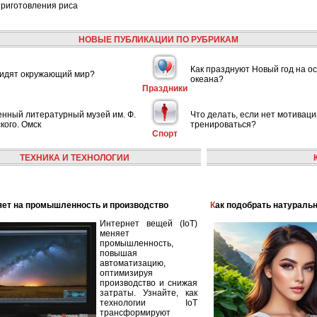
приготовления риса
НОВЫЕ ПУБЛИКАЦИИ ПО РУБРИКАМ
Как празднуют Новый год на ос
видят окружающий мир?
океана?
Праздники
енный литературный музей им. Ф.
Что делать, если нет мотиваци
кого. Омск
тренироваться?
Спорт
ТЕХНИКА И ТЕХНОЛОГИИ
лияет на промышленность и производство
Как подобрать натураль
Интернет вещей (IoT)
меняет
промышленность,
повышая
автоматизацию,
оптимизируя
производство и снижая
затраты. Узнайте, как
технологии IoT
трансформируют