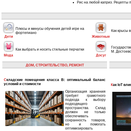
Рис на любой каприз. Рецепты 
Плюсы и минусы обучения детей игре на
Как крысы 
фортепиано
Дети
Животные
Государств
Как выбрать и носить стильные перчатки
М. Достоевс
Мода
Досуг
ДОМ, СТРОИТЕЛЬСТВО, РЕМОНТ
Складские помещения класса B: оптимальный баланс
условий и стоимости
Как IoT в
Организация хранения
требует грамотного
подхода к выбору
подходящего
пространства. Склад
должен не только
обеспечивать
сохранность товаров,
но и помогать
оптимизировать