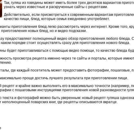
Так, гуляш из говядины может иметь более трех десятков вариантов пригот
узнать через известные и раскрученные сайты с рецептами.
Действительно, если присмотреться к современным вариантам приготовлен
качество пищи, блюд, которые семья ежедневно употребляет.
нты приготовления блюд легко рассмотреть через интернет. Кроме того, кр
 приготовления новых блюд, но и видео подсказки.
зу предоставляют полноценный видео обзор приготовления любого блюда. 
 в каком порядке стоит осуществлять сразу для приготовления нового блюда.
дины будет приготавливаться с помощью видео помощи, то качество блюда бу
ожность просмотра рецепта именно через те сайты и порталы, которые имеют
влению.
талы, где каждый посетитель может предоставить фотографии, пошаговые, п
 максимально проще достичь лучшего результата при приготовлении пищи.
й рецепт и крайне важно выполнить его в максимально точности (например, п
рафии с пошаговыми инструкциями приготовления новой разновидности гул
о текста и фотографий можно быть уверенным: новый рецепт гуляша однозн
т неполноценный поварских книг, где рецепты описываются вкратце.
е