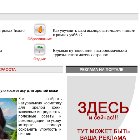
тровах Тихого
Как улучшить свои исследовательские навыки
в рамках учёбы?
Образование
и
Вкусные путешествия: гастрономический
туризм в экзотических странах
Отдых
КРАСОТА
РЕКЛАМА НА ПОРТАЛЕ
ную косметику для зрелой кожи
Как выбрать
натуральную косметику
для зрелой кожи:
ключевые ингредиенты,
полезные советы и
рекомендации по уходу,
которые помогут
сохранить упругость и
сияние.