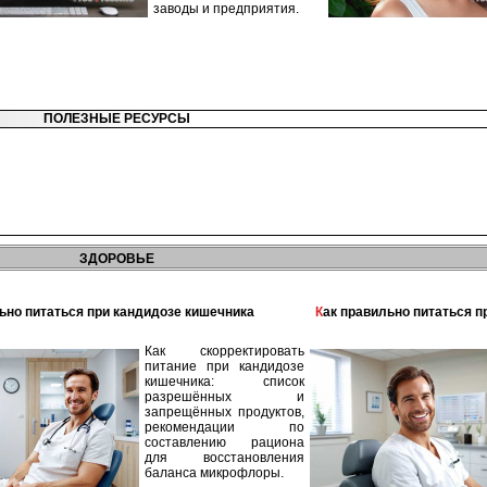
заводы и предприятия.
ПОЛЕЗНЫЕ РЕСУРСЫ
ЗДОРОВЬЕ
льно питаться при кандидозе кишечника
Как правильно питаться 
Как скорректировать
питание при кандидозе
кишечника: список
разрешённых и
запрещённых продуктов,
рекомендации по
составлению рациона
для восстановления
баланса микрофлоры.