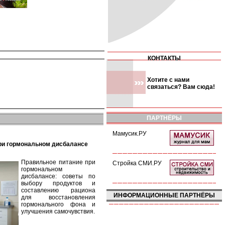
КОНТАКТЫ
Хотите с нами
связаться? Вам сюда!
ПАРТНЁРЫ
Мамусик.РУ
при гормональном дисбалансе
Правильное питание при
Стройка СМИ.РУ
гормональном
дисбалансе: советы по
выбору продуктов и
составлению рациона
ИНФОРМАЦИОННЫЕ ПАРТНЁРЫ
для восстановления
гормонального фона и
улучшения самочувствия.