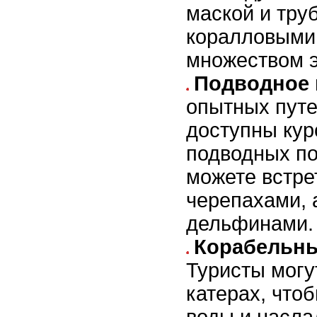
маской и тру
коралловыми
множеством э
Подводное 
опытных пут
доступны кур
подводных по
можете встре
черепахами, 
дельфинами.
Корабельны
Туристы могу
катерах, что
воды и насла