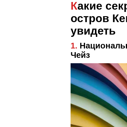
Какие секреты скрывает
остров Ке
увидеть
1. Национальный парк Флиндерс-
Чейз