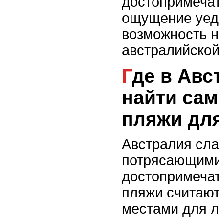
достопримечат
ощущение уед
возможность 
австралийской
Где в Австралии можно
найти са
пляжи дл
Австралия сла
потрясающим
достопримечат
пляжи считаю
местами для л