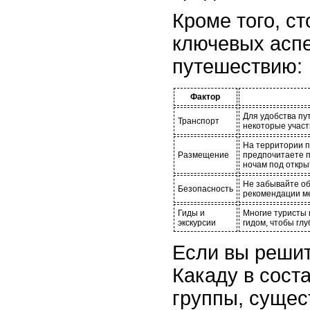
Кроме того, ст
ключевых аспе
путешествию:
Фактор
Для удобства пу
Транспорт
некоторые участ
На территории па
Размещение
предпочитаете п
ночам под откры
Не забывайте об
Безопасность
рекомендации ме
Гиды и
Многие туристы 
экскурсии
гидом, чтобы глу
Если вы решит
Какаду в сост
группы, сущес