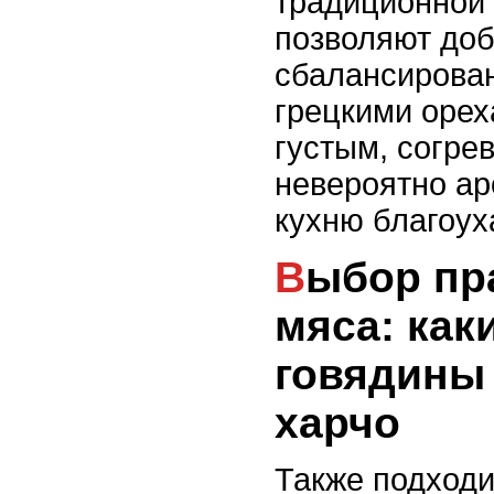
традиционной 
позволяют доб
сбалансирован
грецкими орех
густым, согр
невероятно а
кухню благоух
Выбор правильного
мяса: как
говядины
харчо
Также подход