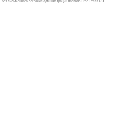
без письменного согласия администрации портала Free-Press.RU