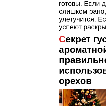
готовы. Если 
слишком рано,
улетучится. Ес
успеют раскры
Секрет густой и
ароматно
правильн
использов
орехов