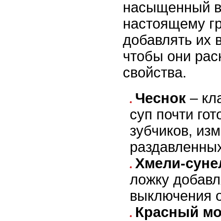
насыщенный вк
настоящему гр
добавлять их 
чтобы они рас
свойства.
Чеснок
– кла
суп почти гот
зубчиков, из
раздавленных
Хмели-суне
ложку добавл
выключения о
Красный мо