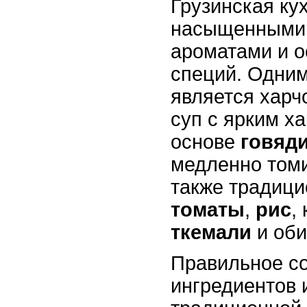
Грузинская ку
насыщенными 
ароматами и 
специй. Одним
является харч
суп с ярким ха
основе
говяд
медленно томи
также традици
томаты
,
рис
,
ткемали
и оби
Правильное с
ингредиентов 