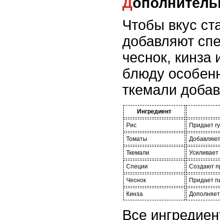
Дополнител
Чтобы вкус ста
добавляют спе
чеснок, кинза
блюду особенн
ткемали добав
Ингредиент
Рис
Придает гу
Томаты
Добавляют
Ткемали
Усиливает 
Специи
Создают п
Чеснок
Придает п
Кинза
Дополняет
Все ингредие