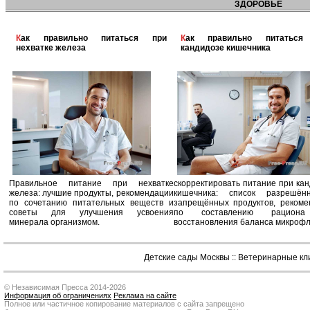
ЗДОРОВЬЕ
Как правильно питаться при
Как правильно питаться при
нехватке железа
кандидозе кишечника
Правильное питание при нехватке
скорректировать питание при ка
железа: лучшие продукты, рекомендации
кишечника: список разрешё
по сочетанию питательных веществ и
запрещённых продуктов, рекоме
советы для улучшения усвоения
по составлению рацион
минерала организмом.
восстановления баланса микроф
Детские сады Москвы
::
Ветеринарные кл
© Независимая Пресса 2014-2026
Информация об ограничениях
Реклама на сайте
Полное или частичное копирование материалов с сайта запрещено