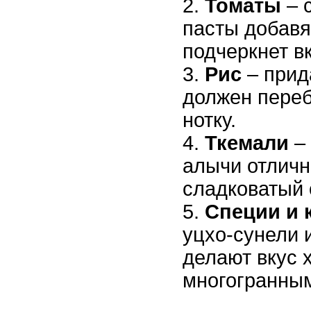
Томаты
– 
пасты добавя
подчеркнет вк
Рис
– прида
должен переб
нотку.
Ткемали
– 
алычи отличн
сладковатый 
Специи и 
уцхо-сунели 
делают вкус 
многогранны