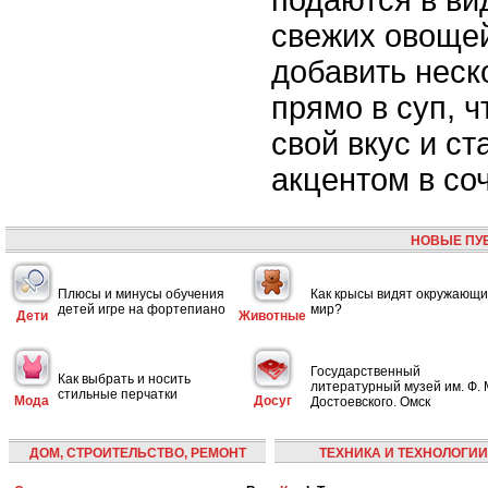
свежих овощей
добавить неск
прямо в суп, 
свой вкус и с
акцентом в со
НОВЫЕ ПУ
Плюсы и минусы обучения
Как крысы видят окружающ
детей игре на фортепиано
мир?
Дети
Животные
Государственный
Как выбрать и носить
литературный музей им. Ф. 
стильные перчатки
Мода
Досуг
Достоевского. Омск
ДОМ, СТРОИТЕЛЬСТВО, РЕМОНТ
ТЕХНИКА И ТЕХНОЛОГИИ