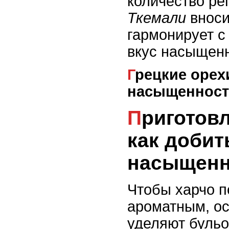
количество рег
Ткемали
вноси
гармонирует с
вкус насыщен
Грецкие орехи: густота и
насыщенност
Приготовление бульона:
как добит
насыщенн
Чтобы харчо п
ароматным, о
уделяют бульо