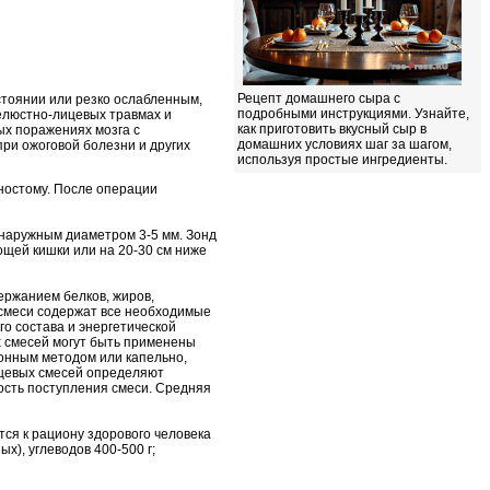
Рецепт домашнего сыра с
стоянии или резко ослабленным,
подробными инструкциями. Узнайте,
елюстно-лицевых травмах и
как приготовить вкусный сыр в
ых поражениях мозга с
домашних условиях шаг за шагом,
ри ожоговой болезни и других
используя простые ингредиенты.
юностому. После операции
 наружным диаметром 3-5 мм. Зонд
ощей кишки или на 20-30 см ниже
ржанием белков, жиров,
 смеси содержат все необходимые
го состава и энергетической
х смесей могут быть применены
онным методом или капельно,
ищевых смесей определяют
рость поступления смеси. Средняя
тся к рациону здорового человека
ых), углеводов 400-500 г;