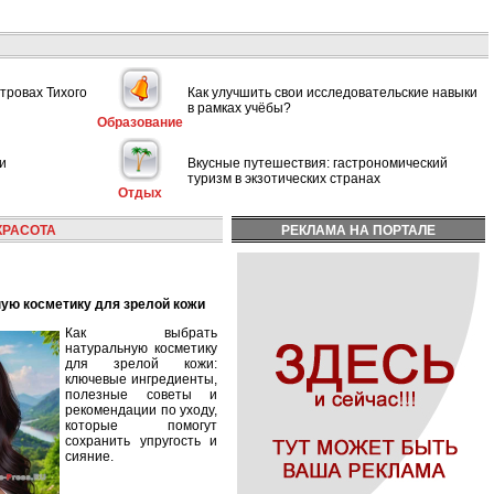
тровах Тихого
Как улучшить свои исследовательские навыки
в рамках учёбы?
Образование
и
Вкусные путешествия: гастрономический
туризм в экзотических странах
Отдых
КРАСОТА
РЕКЛАМА НА ПОРТАЛЕ
ную косметику для зрелой кожи
Как выбрать
натуральную косметику
для зрелой кожи:
ключевые ингредиенты,
полезные советы и
рекомендации по уходу,
которые помогут
сохранить упругость и
сияние.