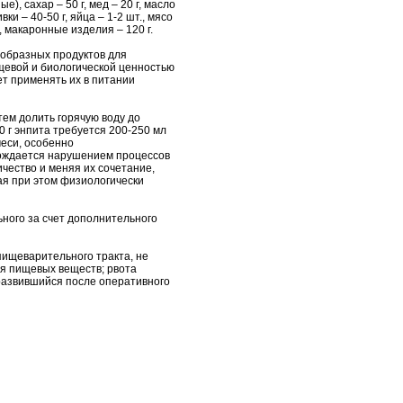
е), сахар – 50 г, мед – 20 г, масло
ки – 40-50 г, яйца – 1-2 шт., мясо
а, макаронные изделия – 120 г.
еобразных продуктов для
щевой и биологической ценностью
ет применять их в питании
тем долить горячую воду до
50 г энпита требуется 200-250 мл
еси, особенно
вождается нарушением процессов
чество и меняя их сочетание,
ая при этом физиологически
ного за счет дополнительного
 пищеварительного тракта, не
я пищевых веществ; рвота
 развившийся после оперативного