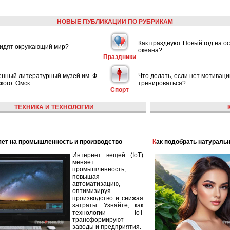
НОВЫЕ ПУБЛИКАЦИИ ПО РУБРИКАМ
Как празднуют Новый год на ос
видят окружающий мир?
океана?
Праздники
енный литературный музей им. Ф.
Что делать, если нет мотиваци
кого. Омск
тренироваться?
Спорт
ТЕХНИКА И ТЕХНОЛОГИИ
лияет на промышленность и производство
Как подобрать натураль
Интернет вещей (IoT)
меняет
промышленность,
повышая
автоматизацию,
оптимизируя
производство и снижая
затраты. Узнайте, как
технологии IoT
трансформируют
заводы и предприятия.