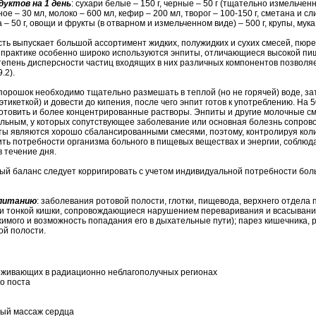
уктов на 1 день
: сухари белые – 150 г, черные – 50 г (тщательно измельченны
ое – 30 мл, молоко – 600 мл, кефир – 200 мл, творог – 100-150 г, сметана и слив
 – 50 г, овощи и фрукты (в отварном и измельченном виде) – 500 г, крупы, мук
ь выпускает большой ассортимент жидких, полужидких и сухих смесей, пюр
й практике особенно широко используются энпиты, отличающиеся высокой пи
степень дисперсности частиц входящих в них различных компонентов позволя
.2).
 порошок необходимо тщательно размешать в теплой (но не горячей) воде, за
этикеткой) и довести до кипения, после чего энпит готов к употреблению. На 
отовить и более концентрированные растворы. Энпиты и другие молочные см
ольным, у которых сопутствующее заболевание или основная болезнь сопро
ы являются хорошо сбалансированными смесями, поэтому, контролируя коли
ить потребности организма больного в пищевых веществах и энергии, соблюд
 течение дня.
й баланс следует корригировать с учетом индивидуальной потребности боль
 питанию
: заболевания ротовой полости, глотки, пищевода, верхнего отдела
ни тонкой кишки, сопровождающиеся нарушением переваривания и всасывани
жимого и возможность попадания его в дыхательные пути); парез кишечника,
ой полости.
оживающих в радиационно неблагополучных регионах
о поста
тый массаж сердца