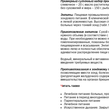
Примерный суточный набор прод
сливочное – 20 г, масло растительн
без сухожилий и жира – 150 г, рыба
Энпиты
. Пищевая промышленност
зондового питания. В клиническо
и легкой усвояемостью. Высокая 
больных через тонкий зонд (табл. 9
Приготовление энпитов
. Сухой
нужного объема (в соответствии с 
воды. При необходимости можно г
гомогенизированные, показаны б
пищеварения и всасывания. Энпит
можно легко и полностью обеспеч
адекватное распределение пищи в
Водный, минеральный и витаминны
введения требуемых веществ.
Противопоказания к зондовому
позволяющие ввести зонд; болез
(регургитация желудочного содер
вмешательства на органах брюшн
Читать также
Лечебное питание больных, пр
Питание в период многодневног
Парентеральное питание
Лечебное питание
Искусственное дыхание. Закры