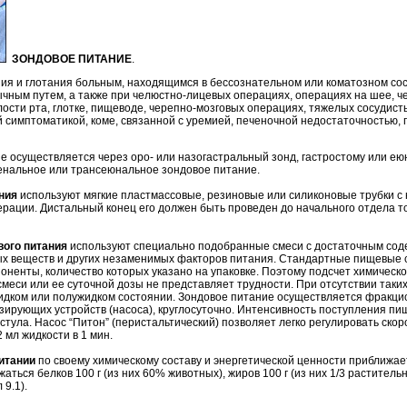
ЗОНДОВОЕ ПИТАНИЕ
.
ния и глотания больным, находящимся в бессознательном или коматозном со
ным путем, а также при челюстно-лицевых операциях, операциях на шее, ч
ости рта, глотке, пищеводе, черепно-мозговых операциях, тяжелых сосудист
 симптоматикой, коме, связанной с уремией, печеночной недостаточностью, п
ие осуществляется через оро- или назогастральный зонд, гастростому или е
енальное или трансеюнальное зондовое питание.
ния
используют мягкие пластмассовые, резиновые или силиконовые трубки с
ерации. Дистальный конец его должен быть проведен до начального отдела т
ого питания
используют специально подобранные смеси с достаточным соде
ых веществ и других незаменимых факторов питания. Стандартные пищевые
ненты, количество которых указано на упаковке. Поэтому подсчет химическо
меси или ее суточной дозы не представляет трудности. При отсутствии таки
идком или полужидком состоянии. Зондовое питание осуществляется фракци
ирующих устройств (насоса), круглосуточно. Интенсивность поступления п
тула. Насос “Питон” (перистальтический) позволяет легко регулировать ско
 мл жидкости в 1 мин.
итании
по своему химическому составу и энергетической ценности приближае
аться белков 100 г (из них 60% животных), жиров 100 г (из них 1/3 растительн
 9.1).