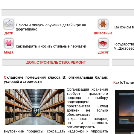
Плюсы и минусы обучения детей игре на
Как крысы 
фортепиано
Дети
Животные
Государств
Как выбрать и носить стильные перчатки
М. Достоевс
Мода
Досуг
ДОМ, СТРОИТЕЛЬСТВО, РЕМОНТ
Складские помещения класса B: оптимальный баланс
условий и стоимости
Как IoT в
Организация хранения
требует грамотного
подхода к выбору
подходящего
пространства. Склад
должен не только
обеспечивать
сохранность товаров,
но и помогать
оптимизировать
внутренние процессы, сокращать издержки и упрощать