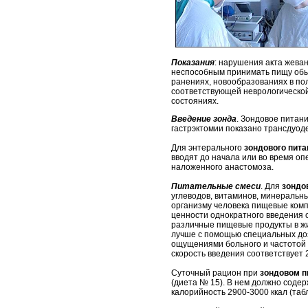
Показания
: нарушения акта жева
неспособным принимать пищу обыч
ранениях, новообразованиях в пол
соответствующей неврологической
состояниях.
Введение зонда
. Зондовое питан
гастрэктомии показано трансдуод
Для энтерального
зондового пита
вводят до начала или во время оп
наложенного анастомоза.
Питательные смеси
. Для
зондов
углеводов, витаминов, минеральн
организму человека пищевые компо
ценности однократного введения с
различные пищевые продукты в ж
лучше с помощью специальных доз
ощущениями больного и частотой с
скорость введения соответствует 2
Суточный рацион при
зондовом п
(диета № 15). В нем должно содерж
калорийность 2900-3000 ккал (табл