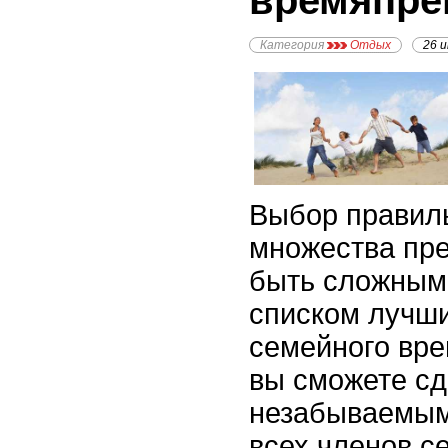
времяпре
Категория
Отдых
26 
Выбор правиль
множества пр
быть сложным
списком лучши
семейного вр
вы сможете сд
незабываемым
всех членов с