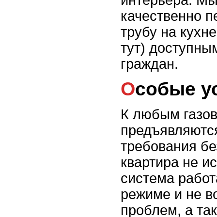
интерьера. М
качественно п
трубу на кухн
тут) доступны
граждан.
Особые 
К любым газо
предъявляютс
требования бе
квартира не и
система работ
режиме и не в
проблем, а та