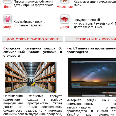
Плюсы и минусы обучения
Как крысы видят окружающ
детей игре на фортепиано
мир?
Дети
Животные
Государственный
Как выбрать и носить
литературный музей им. Ф. 
стильные перчатки
Мода
Досуг
Достоевского. Омск
ДОМ, СТРОИТЕЛЬСТВО, РЕМОНТ
ТЕХНИКА И ТЕХНОЛОГИИ
Складские помещения класса B:
Как IoT влияет на промышленность и
оптимальный баланс условий и
производство
стоимости
Организация хранения требует
грамотного подхода к выбору
Интернет вещей (IoT) м
подходящего пространства. Склад
промышленность, пов
должен не только обеспечивать
автоматизацию, оптими
сохранность товаров, но и помогать
производство и снижая зат
оптимизировать внутренние процессы,
Узнайте, как технологи