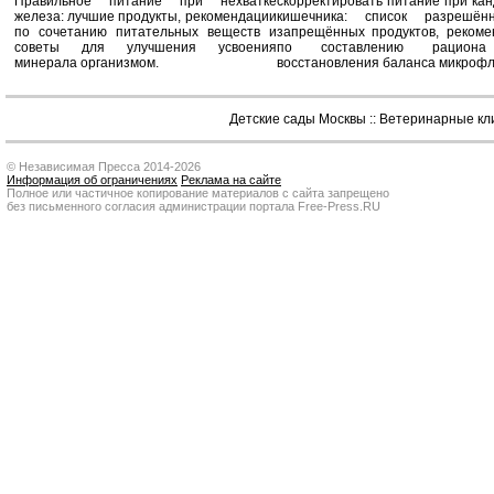
Правильное питание при нехватке
скорректировать питание при ка
железа: лучшие продукты, рекомендации
кишечника: список разрешё
по сочетанию питательных веществ и
запрещённых продуктов, рекоме
советы для улучшения усвоения
по составлению рацион
минерала организмом.
восстановления баланса микроф
Детские сады Москвы
::
Ветеринарные кл
© Независимая Пресса 2014-2026
Информация об ограничениях
Реклама на сайте
Полное или частичное копирование материалов с сайта запрещено
без письменного согласия администрации портала Free-Press.RU