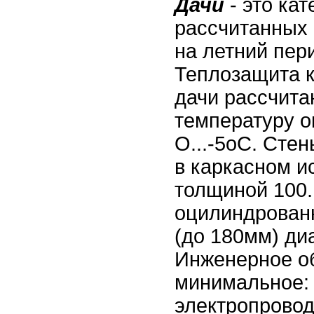
Дачи
- это ка
рассчитанных
на летний пер
Теплозащита к
дачи рассчита
температуру 
О...-5oС. Сте
в каркасном и
толщиной 100.
оцилиндрован
(до 180мм) ди
Инженерное об
минимальное: 
электропровод