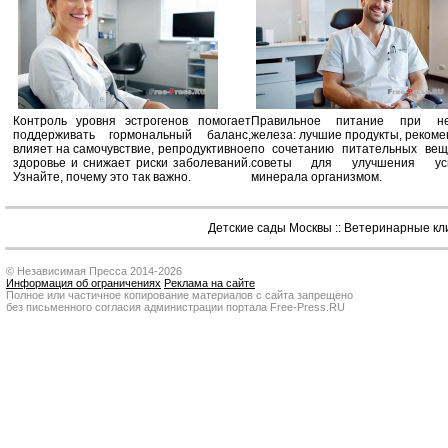
Контроль уровня эстрогенов помогает
Правильное питание при не
поддерживать гормональный баланс,
железа: лучшие продукты, реком
влияет на самочувствие, репродуктивное
по сочетанию питательных вещ
здоровье и снижает риски заболеваний.
советы для улучшения усв
Узнайте, почему это так важно.
минерала организмом.
Детские сады Москвы
::
Ветеринарные кл
© Независимая Пресса 2014-2026
Информация об ограничениях
Реклама на сайте
Полное или частичное копирование материалов с сайта запрещено
без письменного согласия администрации портала Free-Press.RU