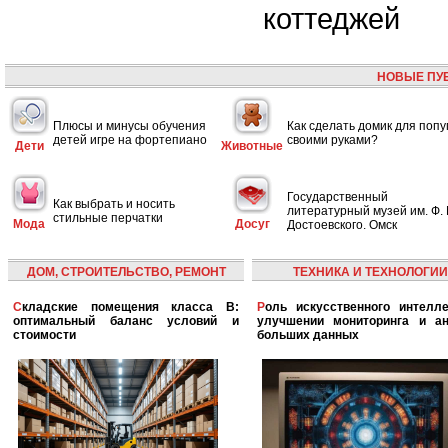
коттеджей
НОВЫЕ ПУ
Плюсы и минусы обучения
Как сделать домик для попу
детей игре на фортепиано
своими руками?
Дети
Животные
Государственный
Как выбрать и носить
литературный музей им. Ф. 
стильные перчатки
Мода
Досуг
Достоевского. Омск
ДОМ, СТРОИТЕЛЬСТВО, РЕМОНТ
ТЕХНИКА И ТЕХНОЛОГИИ
Складские помещения класса B:
Роль искусственного интеллекта в
оптимальный баланс условий и
улучшении мониторинга и ан
стоимости
больших данных