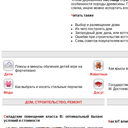
Чтобы деревянная
лестница
служ
особенности породы древесины. П
слегка, иначе можно испортить ег
Читать также
Выбор и размещение дома
Из чего построить дом
Загородный дом, дача, или котт
Ошибки при строительстве котт
Семь советов покупателям кот
Плюсы и минусы обучения детей игре на
Как крысы 
фортепиано
Дети
Животные
Государств
Как выбрать и носить стильные перчатки
М. Достоевс
Мода
Досуг
ДОМ, СТРОИТЕЛЬСТВО, РЕМОНТ
Складские помещения класса B: оптимальный баланс
условий и стоимости
Как IoT в