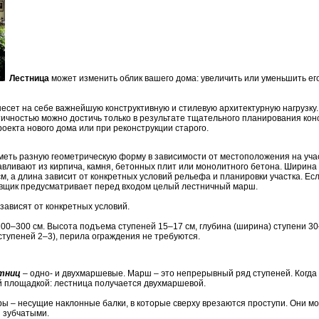
Лестница
может изменить облик вашего дома: увеличить или уменьшить ег
 несет на себе важнейшую конструктивную и стилевую архитектурную нагрузк
ичностью можно достичь только в результате тщательного планирования кон
оекта нового дома или при реконструкции старого.
 иметь разную геометрическую форму в зависимости от местоположения на уча
отавливают из кирпича, камня, бетонных плит или монолитного бетона. Ширина
м, а длина зависит от конкретных условий рельефа и планировки участка. Ес
овщик предусматривает перед входом целый лестничный марш.
зависят от конкретных условий.
200–300 см. Высота подъема ступеней 15–17 см, глубина (ширина) ступени 30–
ступеней 2–3), перила ограждения не требуются.
стниц
– одно- и двухмаршевые. Марш – это непрерывный ряд ступеней. Когда
й площадкой: лестница получается двухмаршевой.
ы – несущие наклонные балки, в которые сверху врезаются проступи. Они м
 зубчатыми.