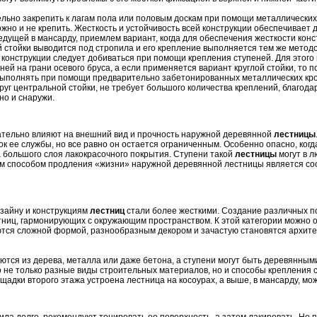
льно закрепить к лагам пола или половым доскам при помощи металлических
жно и не крепить. Жесткость и устойчивость всей конструкции обеспечивает
ведущей в мансарду, приемлем вариант, когда для обеспечения жесткости кон
 стойки выводится под стропила и его крепление выполняется тем же методо
и конструкции следует добиваться при помощи крепления ступеней. Для этог
ней на грани осевого бруса, а если применяется вариант круглой стойки, то п
выполнять при помощи предварительно забетонированных металлических кр
уг центральной стойки, не требует большого количества креплений, благода
но и снаружи.
тельно влияют на внешний вид и прочность наружной деревянной
лестницы
к ее службы, но все равно он остается ограниченным. Особенно опасно, ког
за большого слоя лакокрасочного покрытия. Ступени такой
лестницы
могут в 
м способом продления «жизни» наружной деревянной лестницы является соо
изайну и конструкциям
лестниц
стали более жесткими. Создание различных п
тниц, гармонирующих с окружающим пространством. К этой категории можно
ются сложной формой, разнообразным декором и зачастую становятся архите
тся из дерева, металла или даже бетона, а ступени могут быть деревянными
 не только разные виды строительных материалов, но и способы крепления с
ощадки второго этажа устроена лестница на косоурах, а выше, в мансарду, мо