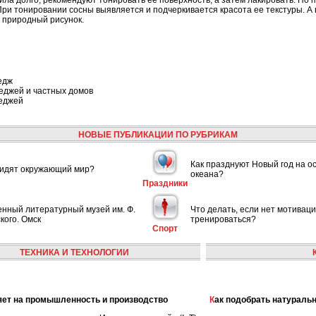
ила долго, рекомендуют тонировать ее поверхность, а затем лакировать. Но 
ри тонировании сосны выявляется и подчеркивается красота ее текстуры. А 
о природный рисунок.
едж
еджей и частных домов
теджей
НОВЫЕ ПУБЛИКАЦИИ ПО РУБРИКАМ
Как празднуют Новый год на о
видят окружающий мир?
океана?
Праздники
енный литературный музей им. Ф.
Что делать, если нет мотивац
кого. Омск
тренироваться?
Спорт
ТЕХНИКА И ТЕХНОЛОГИИ
лияет на промышленность и производство
Как подобрать натураль