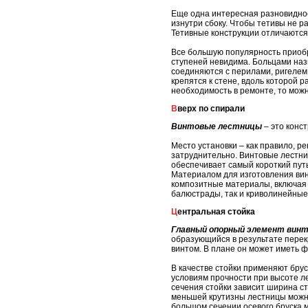
Еще одна интересная разновидност
изнутри сбоку. Чтобы тетивы не р
Тетивные конструкции отличаются
Все большую популярность приобр
ступеней невидима. Больцами наз
соединяются с перилами, ригелем 
крепятся к стене, вдоль которой 
необходимость в ремонте, то мож
Вверх по спирали
Винтовые лестницы
– это конс
Место установки – как правило, 
затруднительно. Винтовые лестни
обеспечивает самый короткий путь
Материалом для изготовления винт
композитные материалы, включая 
балюстрады, так и криволинейные
Центральная стойка
Главный опорный элемент вин
образующийся в результате перек
винтом. В плане он может иметь ф
В качестве стойки применяют бру
условиям прочности при высоте ле
сечения стойки зависит ширина ст
меньшей крутизны лестницы можно
большом сечении осевого бруска м