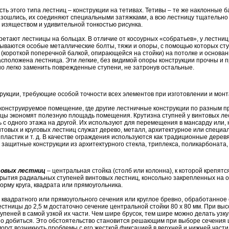
ь этого типа лестниц – конструкции на тетивах. Тетивы – те же наклонные ба
азошлись, их соединяют специальными затяжками, а всю лестницу тщательно 
 изяществом и удивительной тонкостью рисунка.
етают лестницы на больцах. В отличие от косоурных «собратьев», у лестниц
ываются особые металлические болты, тяжи и опоры, с помощью которых ст
(короткой поперечной балкой, опирающейся на стойки) на потолке и основан
расположена лестница. Эти легкие, без видимой опоры конструкции прочны и п
но легко заменить поврежденные ступени, не затронув остальные.
трукции, требующие особой точности всех элементов при изготовлении и монт
реконструируемое помещение, где другие лестничные конструкции по разным 
цы экономят полезную площадь помещения. Крутизна ступней у винтовых лес
 с одного этажа на другой. Их используют для перемещения в мансарду или, 
овых и круговых лестниц служат дерево, металл, архитектурное или специаль
пластик и т. д. В качестве ограждения используются как традиционные дере
 защитные конструкции из архитектурного стекла, триплекса, поликарбоната
товых лестниц
– центральная стойка (столб или колонна), к которой крепятс
рытия радиальных ступеней винтовых лестниц, консольно закрепленных на 
орму круга, квадрата или прямоугольника.
с квадратного или прямоугольного сечения или круглое бревно, обработанно
стницы до 2,5 м достаточно сечение центральной стойки 80 х 80 мм. При высо
упеней в самой узкой их части. Чем шире брусок, тем шире можно делать узку
 добиться. Это обстоятельство становится решающим при выборе сечения ц
огут возникнуть проблемы с его жесткой фиксацией в верхней и нижней части