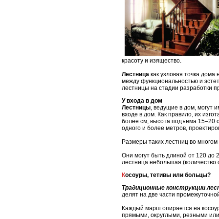
красоту и изящество.
Лестница
как узловая точка дома
между функциональностью и эстет
лестницы на стадии разработки пр
У входа в дом
Лестницы
, ведущие в дом, могут
входе в дом. Как правило, их изг
более см, высота подъема 15–20 с
одного и более метров, проектир
Размеры таких лестниц во многом 
Они могут быть длиной от 120 до 
лестница небольшая (количество 
Косоуры, тетивы или больцы?
Традиционные конструкции ле
делят на две части промежуточно
Каждый марш опирается на косоур
прямыми, округлыми, резными или