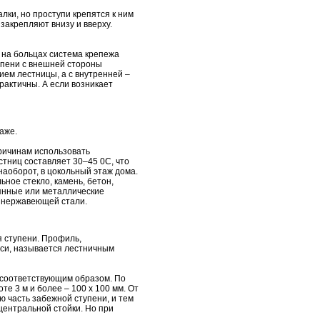
лки, но проступи крепятся к ним
закрепляют внизу и вверху.
 на больцах система крепежа
упени с внешней стороны
ием лестницы, а с внутренней –
рактичны. А если возникает
аже.
причинам использовать
тниц составляет 30–45 0C, что
наоборот, в цокольный этаж дома.
ное стекло, камень, бетон,
вянные или металлические
, нержавеющей стали.
я ступени. Профиль,
оси, называется лестничным
е соответствующим образом. По
те 3 м и более – 100 х 100 мм. От
ю часть забежной ступени, и тем
ентральной стойки. Но при
.