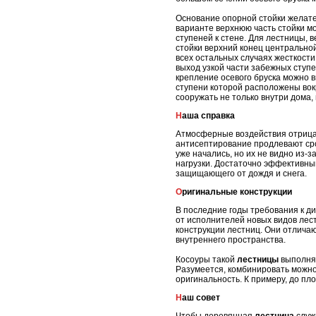
Основание опорной стойки желате
варианте верхнюю часть стойки мо
ступеней к стене. Для лестницы, 
стойки верхний конец центральной
всех остальных случаях жесткост
выход узкой части забежных ступе
крепление осевого бруска можно 
ступени которой расположены вокр
сооружать не только внутри дома, 
Наша справка
Атмосферные воздействия отрица
антисептирование продлевают сро
уже начались, но их не видно из-
нагрузки. Достаточно эффективны
защищающего от дождя и снега.
Оригинальные конструкции
В последние годы требования к д
от исполнителей новых видов лес
конструкции лестниц. Они отлича
внутреннего пространства.
Косоуры такой
лестницы
выполняю
Разумеется, комбинировать можно
оригинальность. К примеру, до пл
Наш совет