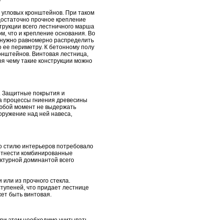
 угловых кронштейнов. При таком
 достаточно прочное крепление
струкции всего лестничного марша
м, что и крепление основания. Во
о нужно равномерно распределить
о ее периметру. К бетонному полу
онштейнов. Винтовая лестница,
ря чему такие конструкции можно
. Защитные покрытия и
да процессы гниения древесины
любой момент не выдержать
ружение над ней навеса,
о стилю интерьеров потребовало
 отнести комбинированные
ктурной доминантой всего
 или из прочного стекла.
тупеней, что придает лестнице
жет быть винтовая.