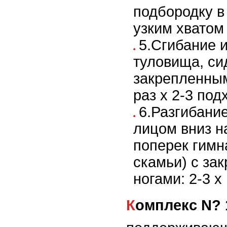
подбородку в
узким хватом 
5.Сгибание 
туловища, си
закрепленным
раз х 2-3 под
6.Разгибани
лицом вниз н
поперек гимн
скамьи) с за
ногами: 2-3 х
Комплекс N? 