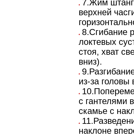
7.Жим штанг
верхней часги
горизонтальн
8.Сгибание р
локтевых сус
стоя, хват с
вниз).
9.Разгибание
из-за головы
10.Попереме
с гантелями 
скамье с нак
11.Разведени
наклоне впер