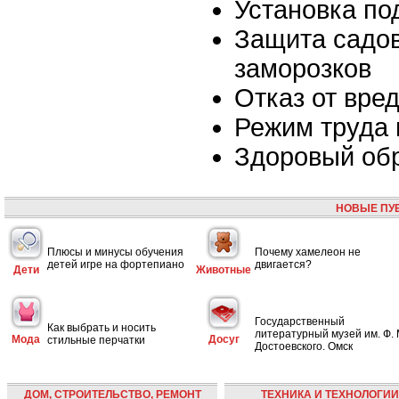
Установка по
Защита садов
заморозков
Отказ от вре
Режим труда 
Здоровый об
НОВЫЕ ПУ
Плюсы и минусы обучения
Почему хамелеон не
детей игре на фортепиано
двигается?
Дети
Животные
Государственный
Как выбрать и носить
литературный музей им. Ф. 
Мода
Досуг
стильные перчатки
Достоевского. Омск
ДОМ, СТРОИТЕЛЬСТВО, РЕМОНТ
ТЕХНИКА И ТЕХНОЛОГИИ