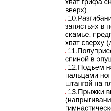
хват грифа с
вверх).
10.Разгибани
запястьях в 
скамье, пред
хват сверху (
11.Полуприс
спиной в опу
12.Подъем на
пальцами ног
штангой на п
13.Прыжки в
(напрыгивани
гимнастическо