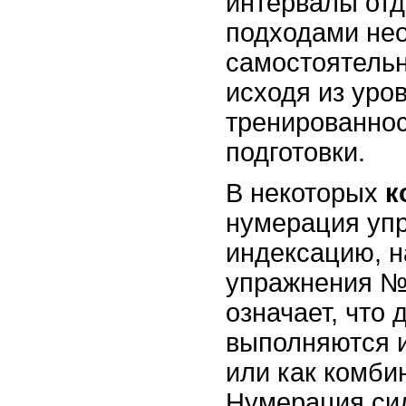
интервалы от
подходами не
самостоятельн
исходя из уро
тренированнос
подготовки.
В некоторых
к
нумерация уп
индексацию, н
упражнения № 
означает, что
выполняются и
или как комби
Нумерация сил