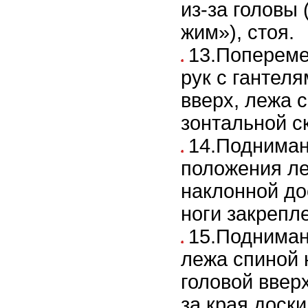
из-за головы
жим»), стоя.
13.Попереме
рук с гантеля
вверх, лежа с
зонтальной с
14.Подниман
положения ле
наклонной до
ноги закрепл
15.Подниман
лежа спиной 
головой ввер
за края доски