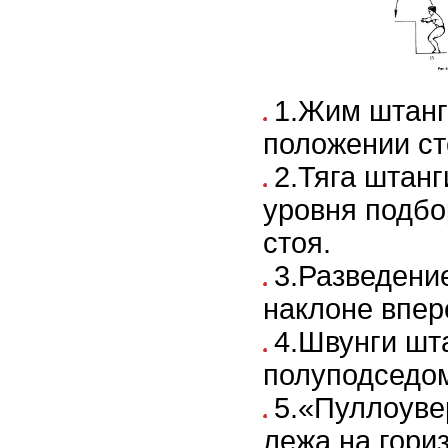
1.Жим штанги
положении ст
2.Тяга штанг
уровня подбо
стоя.
3.Разведение
наклоне впер
4.Швунги шта
полуподседо
5.«Пуллоуве
лежа на гори