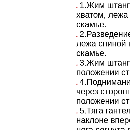
1.Жим штанг
хватом, лежа
скамье.
2.Разведение
лежа спиной 
скамье.
3.Жим штанги
положении ст
4.Поднимани
через сторон
положении ст
5.Тяга гантел
наклоне впер
нога согнута 