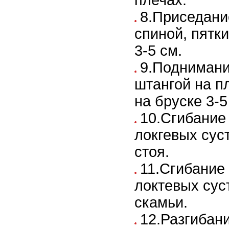
плечах.
8.Приседани
спиной, пятк
3-5 см.
9.Поднимани
штангой на п
на бруске 3-5
10.Сгибание 
локгевых суст
стоя.
11.Сгибание 
локтевых сус
скамьи.
12.Разгибани