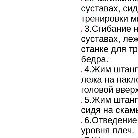
суставах, сид
тренировки м
3.Сгибание 
суставах, ле
станке для т
бедра.
4.Жим штанг
лежа на накл
головой вверх
5.Жим штанги
сидя на скам
6.Отведение 
уровня плеч.