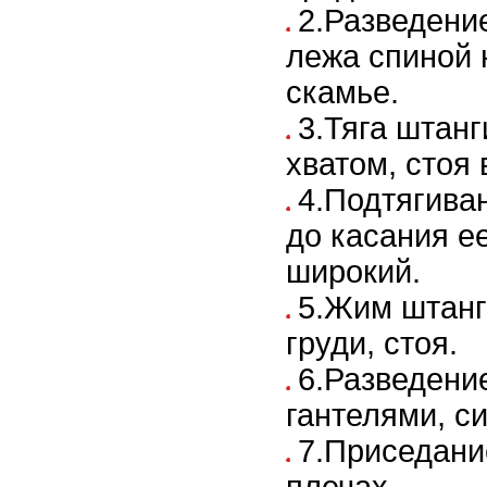
2.Разведение
лежа спиной 
скамье.
3.Тяга штанг
хватом, стоя 
4.Подтягива
до касания е
широкий.
5.Жим штанг
груди, стоя.
6.Разведени
гантелями, с
7.Приседани