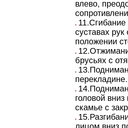
влево, преод
сопротивлени
11.Сгибание
суставах рук 
положении ст
12.Отжимани
брусьях с от
13.Подниман
перекладине.
14.Подниман
головой вниз
скамье с зак
15.Разгибан
лицом вниз п