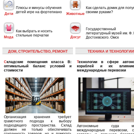
Плюсы и минусы обучения
Как сделать домик для попу
детей игре на фортепиано
своими руками?
Дети
Животные
Государственный
Как выбрать и носить
литературный музей им. Ф. 
стильные перчатки
Мода
Досуг
Достоевского. Омск
ДОМ, СТРОИТЕЛЬСТВО, РЕМОНТ
ТЕХНИКА И ТЕХНОЛОГИИ
Складские помещения класса B:
Технологии в сфере автономных
оптимальный баланс условий и
кораблей и их влияни
стоимости
международные перевозки
Организация хранения требует
грамотного подхода к выбору
подходящего пространства. Склад
Автономные суда ме
должен не только обеспечивать
международные перевозки, с
сохранность товаров, но и помогать