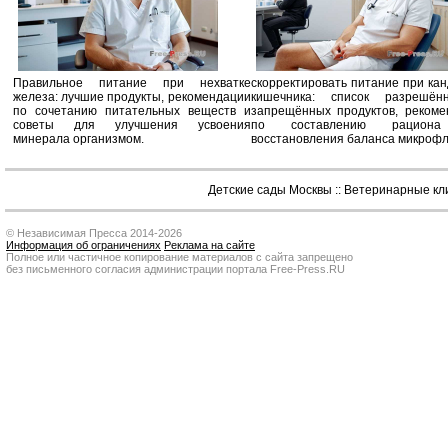
Правильное питание при нехватке
скорректировать питание при ка
железа: лучшие продукты, рекомендации
кишечника: список разрешё
по сочетанию питательных веществ и
запрещённых продуктов, рекоме
советы для улучшения усвоения
по составлению рацион
минерала организмом.
восстановления баланса микроф
Детские сады Москвы
::
Ветеринарные кл
© Независимая Пресса 2014-2026
Информация об ограничениях
Реклама на сайте
Полное или частичное копирование материалов с сайта запрещено
без письменного согласия администрации портала Free-Press.RU