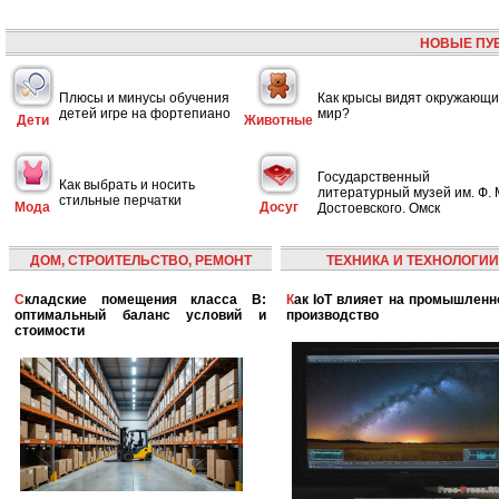
НОВЫЕ ПУ
Плюсы и минусы обучения
Как крысы видят окружающ
детей игре на фортепиано
мир?
Дети
Животные
Государственный
Как выбрать и носить
литературный музей им. Ф. 
стильные перчатки
Мода
Досуг
Достоевского. Омск
ДОМ, СТРОИТЕЛЬСТВО, РЕМОНТ
ТЕХНИКА И ТЕХНОЛОГИИ
Складские помещения класса B:
Как IoT влияет на промышленность и
оптимальный баланс условий и
производство
стоимости