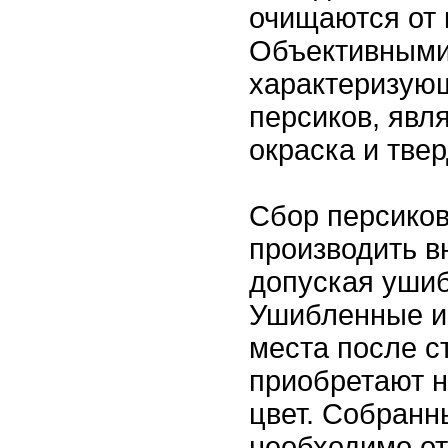
очищаются от 
Объективными
характеризую
персиков, явл
окраска и твер
Сбор персиков
производить в
допуская ушиб
Ушибленные и
места после с
приобретают 
цвет. Собранн
необходимо от