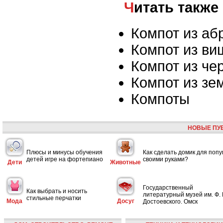
Читать также
Компот из аб
Компот из ви
Компот из че
Компот из зе
Компоты
НОВЫЕ ПУ
Плюсы и минусы обучения
Как сделать домик для попу
детей игре на фортепиано
своими руками?
Дети
Животные
Государственный
Как выбрать и носить
литературный музей им. Ф. 
стильные перчатки
Мода
Досуг
Достоевского. Омск