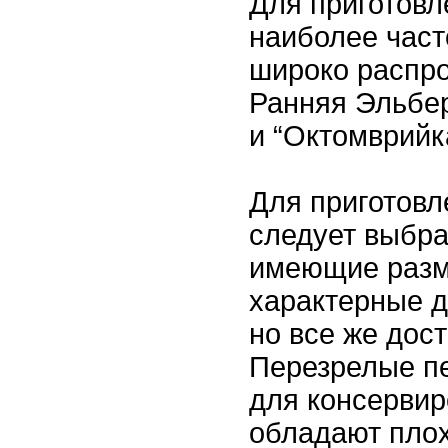
Для приготовл
наиболее част
широко распр
Ранняя Эльбер
и “Октомврийк
Для приготовл
следует выбра
имеющие разме
характерные д
но все же дос
Перезрелые пе
для консервир
обладают плох