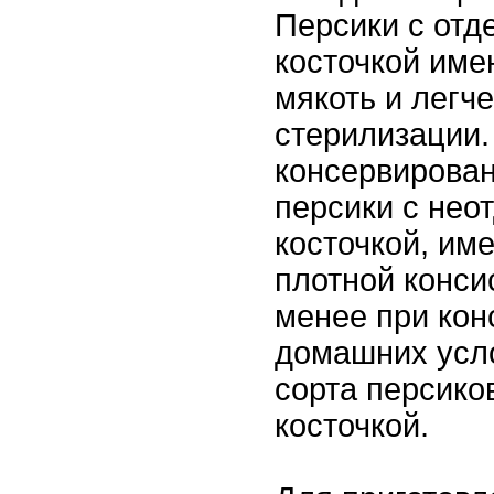
Персики с от
косточкой име
мякоть и легч
стерилизации
консервирова
персики с не
косточкой, им
плотной конси
менее при кон
домашних усл
сорта персико
косточкой.