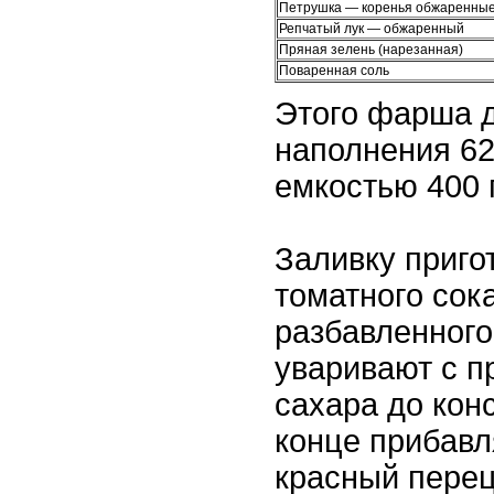
Петрушка — коренья обжаренны
Репчатый лук — обжаренный
Пряная зелень (нарезанная)
Поваренная соль
Этого фарша д
наполнения 62
емкостью 400 г
Заливку приго
томатного сок
разбавленного
уваривают с п
сахара до кон
конце прибав
красный перец