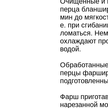
Очищенные и 
перца бланшир
мин до мягкост
е. при сгибан
ломаться. Нем
охлаждают пр
водой.
Обработанные
перцы фаршир
подготовленн
Фарш приготав
нарезанной мо