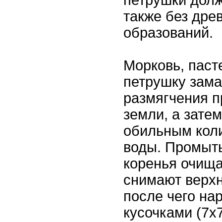
петрушки дол
также без дре
образований.
Морковь, паст
петрушку зама
размягчения п
земли, а зате
обильным кол
воды. Промыт
коренья очища
снимают верхн
после чего на
кусочками (7х7