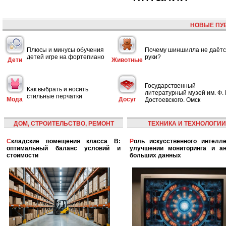
НОВЫЕ ПУ
Плюсы и минусы обучения
Почему шиншилла не даётс
детей игре на фортепиано
руки?
Дети
Животные
Государственный
Как выбрать и носить
литературный музей им. Ф. 
стильные перчатки
Мода
Досуг
Достоевского. Омск
ДОМ, СТРОИТЕЛЬСТВО, РЕМОНТ
ТЕХНИКА И ТЕХНОЛОГИИ
Складские помещения класса B:
Роль искусственного интеллекта в
оптимальный баланс условий и
улучшении мониторинга и ан
стоимости
больших данных