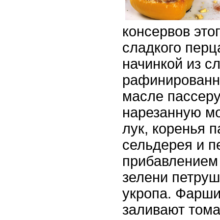
консервов это
сладкого пер
начинкой из с
рафинированн
масле пассер
нарезанную мо
лук, коренья п
сельдерея и п
прибавлением
зелени петруш
укропа. Фарш
заливают тома