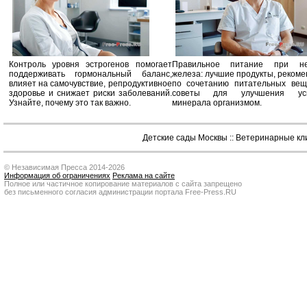
Контроль уровня эстрогенов помогает
Правильное питание при не
поддерживать гормональный баланс,
железа: лучшие продукты, реком
влияет на самочувствие, репродуктивное
по сочетанию питательных вещ
здоровье и снижает риски заболеваний.
советы для улучшения усв
Узнайте, почему это так важно.
минерала организмом.
Детские сады Москвы
::
Ветеринарные кл
© Независимая Пресса 2014-2026
Информация об ограничениях
Реклама на сайте
Полное или частичное копирование материалов с сайта запрещено
без письменного согласия администрации портала Free-Press.RU