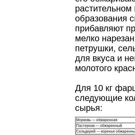
растительном 
образования с
прибавляют п
мелко нарезан
петрушки, сел
для вкуса и н
молотого крас
Для 10 кг фа
следующие ко
сырья:
Морковь — обжаренная
Пастернак — обжаренный
Сельдерей — коренья обжаренн