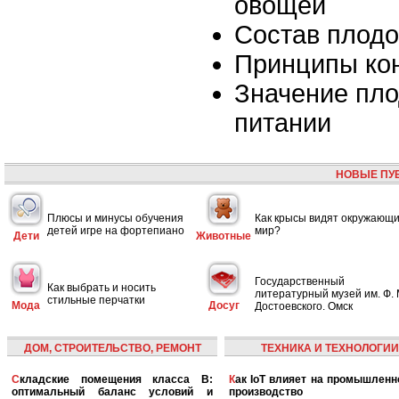
овощей
Состав плодо
Принципы ко
Значение пло
питании
НОВЫЕ ПУ
Плюсы и минусы обучения
Как крысы видят окружающ
детей игре на фортепиано
мир?
Дети
Животные
Государственный
Как выбрать и носить
литературный музей им. Ф. 
стильные перчатки
Мода
Досуг
Достоевского. Омск
ДОМ, СТРОИТЕЛЬСТВО, РЕМОНТ
ТЕХНИКА И ТЕХНОЛОГИИ
Складские помещения класса B:
Как IoT влияет на промышленность и
оптимальный баланс условий и
производство