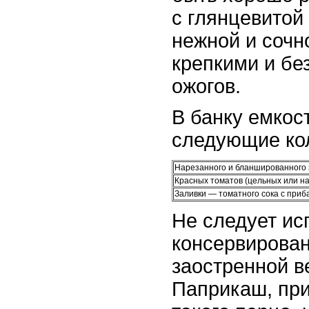
с глянцевитой
нежной и сочн
крепкими и бе
ожогов.
В банку емкос
следующие ко
Нарезанного и бланшированного 
Красных томатов (цельных или н
Заливки — томатного сока с при
Не следует ис
консервирован
заостренной в
Паприкаш, при