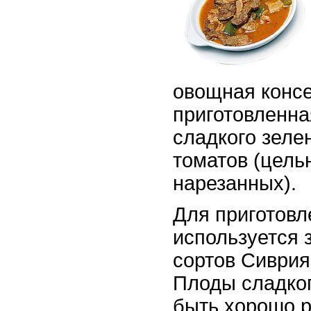
овощная консе
приготовленна
сладкого зеле
томатов (цель
нарезанных).
Для приготов
используется 
сортов Сиврия
Плоды сладко
быть хорошо р