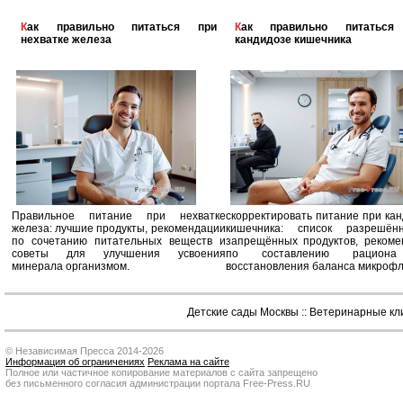
Как правильно питаться при
Как правильно питаться при
нехватке железа
кандидозе кишечника
Правильное питание при нехватке
скорректировать питание при ка
железа: лучшие продукты, рекомендации
кишечника: список разрешё
по сочетанию питательных веществ и
запрещённых продуктов, рекоме
советы для улучшения усвоения
по составлению рацион
минерала организмом.
восстановления баланса микроф
Детские сады Москвы
::
Ветеринарные кл
© Независимая Пресса 2014-2026
Информация об ограничениях
Реклама на сайте
Полное или частичное копирование материалов с сайта запрещено
без письменного согласия администрации портала Free-Press.RU