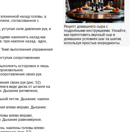
тклоненной назад головы, а
ичное, согласованное с
Рецепт домашнего сыра с
 уступая силе давления рук, и
подробными инструкциями. Узнайте,
как приготовить вкусный сыр в
ходимо наклонять назад как
домашних условиях шаг за шагом,
 при наклоне назад - вдох,
используя простые ингредиенты.
а. Темп выполнения упражнения
и уступая сопротивлению
. Выполнять осторожно и лишь
произвольное.
сопротивления своих рук.
ния своих рук (рис. 52).
ием в виде диска от штанги на
ми. Дыхание ритмичное,
льной петле. Дыхание: наклон
ния влево-вправо. Дыхание:
оловы влево-вправо,
ую. Дыхание равномерное,
ень: наклоны головы влево-