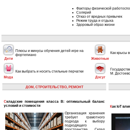
Факторы физической работосп
Солярий
Отказ от вредных привычек
Режим труда и отдыха
Здоровый образ жизни
Плюсы и минусы обучения детей игре на
Как крысы 
фортепиано
Дети
Животные
Государств
Как выбрать и носить стильные перчатки
М. Достоевс
Мода
Досуг
ДОМ, СТРОИТЕЛЬСТВО, РЕМОНТ
Складские помещения класса B: оптимальный баланс
условий и стоимости
Как IoT в
Организация хранения
требует грамотного
подхода к выбору
подходящего
пространства. Склад