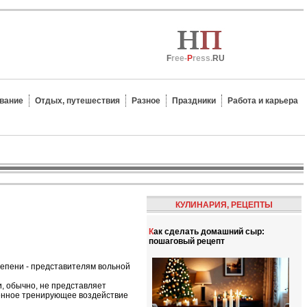
F
ree-
P
ress.
RU
вание
Отдых, путешествия
Разное
Праздники
Работа и карьера
КУЛИНАРИЯ, РЕЦЕПТЫ
Как сделать домашний сыр:
пошаговый рецепт
тепени - представителям вольной
, обычно, не представляет
енное тренирующее воздействие