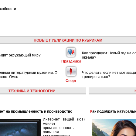
особности
НОВЫЕ ПУБЛИКАЦИИ ПО РУБРИКАМ
Как празднуют Новый год на о
видят окружающий мир?
океана?
Праздники
енный литературный музей им. Ф.
Что делать, если нет мотивац
кого. Омск
тренироваться?
Спорт
ТЕХНИКА И ТЕХНОЛОГИИ
лияет на промышленность и производство
Как подобрать натураль
Интернет вещей (IoT)
меняет
промышленность,
повышая