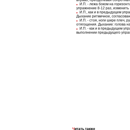
вправо, преодолевая сопротивле
И.П. - лежа боком на горизон
упражнение 8-12 раз, изменить 
И.П., как и в предыдущем уп
Дыхание ритмичное, согласованн
И.П. - стоя, ноги шире плеч, 
отягощения. Дыхание: голова наз
И.П. - как и в предыдущем уп
выполнении предыдущего упражн
Читать также