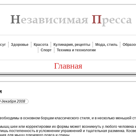
суг
Здоровье
Красота
Кулинария, рецепты
Мода, стиль
Образо
Спорт
Техника и технологии
Главная
и
9 декабря 2008
еобходимы в основном борцам классического стиля, и в несколько меньшей с
мышц шеи или корректировки их формы может возникнуть у любого человека и
лишь постепенность в усложнении упражнений и тщательная разминка. Косв
ния для мышц плечевого пояса и спины.