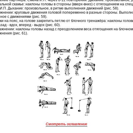
ние партнера. Смена И.П. через 8-12 повторений. Дыхание: произвольное, ри
тальной скамье: наклоны головы в стороны (вверх-вниз) с отягощением на сп
И.П. Дыхание: произвольное, в ритме выполнения движений (рис. 58).
ражнении: круговые движения головой попеременно в разные стороны. Выполн
ое с движениями (рис. 59).
руки на пояс, на голове закрепить петлю от блочного тренажёра: наклоны гол
ад - вдох, вперед - выдох (рис. 60).
ражнении: наклоны головы назад с преодолением веса отягощения на блочном 
ения (рис. 61).
Смотреть оглавление