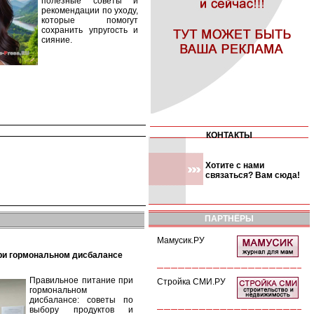
полезные советы и
рекомендации по уходу,
которые помогут
сохранить упругость и
сияние.
КОНТАКТЫ
Хотите с нами
связаться? Вам сюда!
ПАРТНЁРЫ
Мамусик.РУ
при гормональном дисбалансе
Правильное питание при
Стройка СМИ.РУ
гормональном
дисбалансе: советы по
выбору продуктов и