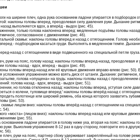
 шеи
ноги на ширине плеч, одна рука основанием ладони упирается в подбородок о
угой: наклоны головы вперед, преодолевая силу давления руки. Дыхание ритм
назад выполняется вдох, а вперёд - выдох (рис. 45).
ражнении, только голова наклонена вперед: медленные подъёмы головы назад,
мичное, согласованное с движениями (рис. 46).
нтальной скамье: наклоны головы вперед и назад с отягощением. Голову необ
перед - подбородком касаться груди. Выполнять в медленном темпе. Дыхание:
вперед-назад с отягощением в виде подвешенного на специальной петле груз
плеч, руки на пояс, голову назад: наклоны головы вперед-назад, преодолевая 
 головы назад - вдох, вперед - выдох (рис. 49).
клоны головы вперед-назад или её круговые движения вправо-влево (рис. 50)
я усложнения упражнения можно взять диск от штанги. Дыхание: ритмичное, 
на затылке, голова «опущена» на грудь: наклоны головы назад с преодолением 
ний: голова назад - вдох, вперед - выдох (рис. 51).
нении, но голова отклонена назад: наклоны головы вперед, уступая силе давле
ереться о колени, туловище вперед:' наклоны головы вперёд-назад с отягощен
 продеть полотенце или широкий ремень, оба конца которого захватить зуба
овы (рис. 53).
й скамье лицом вниз: наклоны головы вперёд-назад с отягощением на специа
. 54).
кого «моста» (лицом вниз): наклоны головы вперед-назад или круговые движе
жениями (рис. 55).
ка основанием ладони упирается в голову ниже уха, вторая на пояс: наклоны г
 руки. Выиолнив упражнение 8-12 раз в одну сторону, повторите его в друг
с. 56).
ире плеч, руки на пояс, партнер сбоку удерживает закреплённый на голове рем