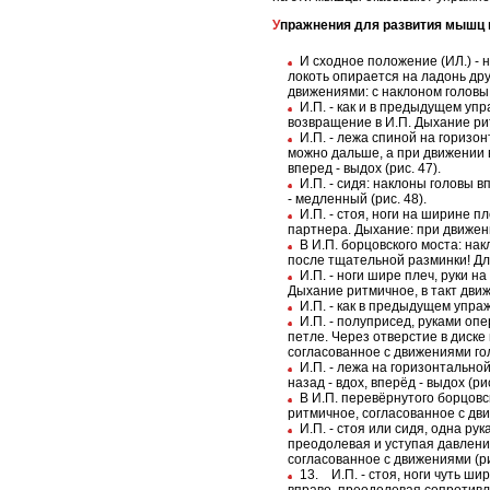
Упражнения для развития мышц
И сходное положение (ИЛ.) - 
локоть опирается на ладонь др
движениями: с наклоном головы 
И.П. - как и в предыдущем уп
возвращение в И.П. Дыхание рит
И.П. - лежа спиной на горизо
можно дальше, а при движении в
вперед - выдох (рис. 47).
И.П. - сидя: наклоны головы 
- медленный (рис. 48).
И.П. - стоя, ноги на ширине 
партнера. Дыхание: при движении
В И.П. борцовского моста: на
после тщательной разминки! Дл
И.П. - ноги шире плеч, руки 
Дыхание ритмичное, в такт движе
И.П. - как в предыдущем упраж
И.П. - полуприсед, руками оп
петле. Через отверстие в диске
согласованное с движениями гол
И.П. - лежа на горизонтально
назад - вдох, вперёд - выдох (рис
В И.П. перевёрнутого борцовс
ритмичное, согласованное с дви
И.П. - стоя или сидя, одна ру
преодолевая и уступая давлению
согласованное с движениями (ри
13. И.П. - стоя, ноги чуть ш