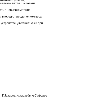
тмичное (рис. 57).
ециальной петле. Выполнив
ять в невысоком темпе.
овы вперед с преодолением веса
устройстве. Дыхание: как и при
Е.Захаров, А.Карасёв, А.Сафонов