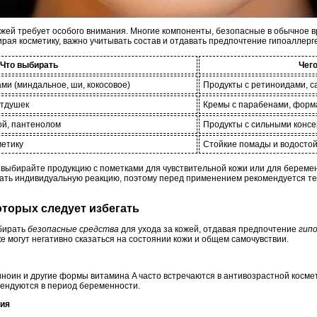
ожей требует особого внимания. Многие компоненты, безопасные в обычное в
рая косметику, важно учитывать состав и отдавать предпочтение гипоаллерг
Что выбирать
Чего
ми (миндальное, ши, кокосовое)
Продукты с ретиноидами, с
отдушек
Кремы с парабенами, форм
ой, пантенолом
Продукты с сильными консе
метику
Стойкие помады и водосто
и выбирайте продукцию с пометками для чувствительной кожи или для береме
ать индивидуальную реакцию, поэтому перед применением рекомендуется т
которых следует избегать
бирать
безопасные средства
для ухода за кожей, отдавая предпочтение
гип
 могут негативно сказаться на состоянии кожи и общем самочувствии.
ноин и другие формы витамина A часто встречаются в антивозрастной космет
ендуются в период беременности.
ния