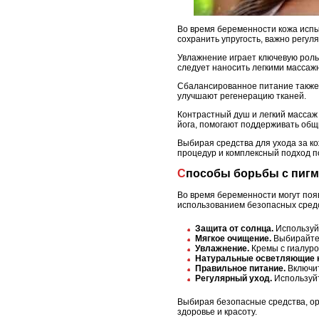
Во время беременности кожа испы
сохранить упругость, важно регул
Увлажнение играет ключевую роль.
следует наносить легкими массажн
Сбалансированное питание также в
улучшают регенерацию тканей.
Контрастный душ и легкий массаж
йога, помогают поддерживать общ
Выбирая средства для ухода за к
процедур и комплексный подход по
Способы борьбы с пиг
Во время беременности могут появ
использованием безопасных сред
Защита от солнца.
Используйт
Мягкое очищение.
Выбирайте 
Увлажнение.
Кремы с гиалуро
Натуральные осветляющие 
Правильное питание.
Включит
Регулярный уход.
Используйт
Выбирая безопасные средства, ори
здоровье и красоту.