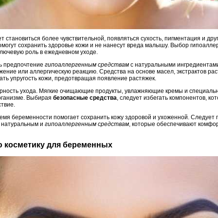
т становиться более чувствительной, появляться сухость, пигментация и др
помогут сохранить здоровье кожи и не нанесут вреда малышу. Выбор гипоалле
ключевую роль в ежедневном уходе.
ь предпочтение
гипоаллергенным средствам
с натуральными ингредиентами
жение или аллергическую реакцию. Средства на основе масел, экстрактов р
ть упругость кожи, предотвращая появление растяжек.
ярность ухода. Мягкие очищающие продукты, увлажняющие кремы и специаль
рганизме. Выбирая
безопасные средства
, следует избегать компонентов, кот
твие.
емя беременности помогает сохранить кожу здоровой и ухоженной. Следует
е натуральным и
гипоаллергенным средствам
, которые обеспечивают комфор
ю косметику для беременных