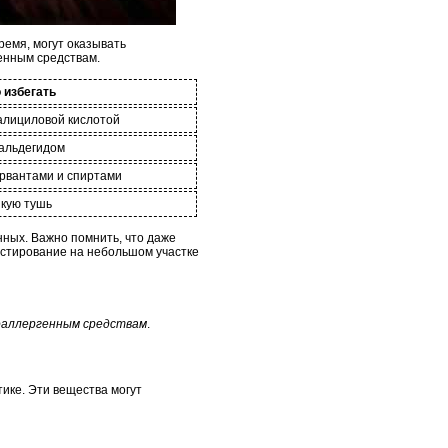
ремя, могут оказывать
енным средствам.
 избегать
алициловой кислотой
альдегидом
рвантами и спиртами
йкую тушь
нных. Важно помнить, что даже
естирование на небольшом участке
оаллергенным средствам
.
ике. Эти вещества могут