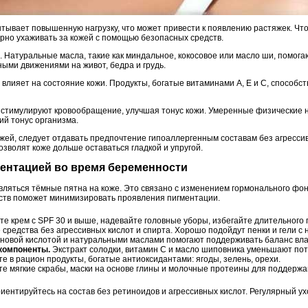
тывает повышенную нагрузку, что может привести к появлению растяжек. Чт
ярно ухаживать за кожей с помощью безопасных средств.
 Натуральные масла, такие как миндальное, кокосовое или масло ши, помога
ыми движениями на живот, бедра и грудь.
лияет на состояние кожи. Продукты, богатые витаминами A, E и C, способст
 стимулируют кровообращение, улучшая тонус кожи. Умеренные физические н
ий тонус организма.
ожей, следует отдавать предпочтение гипоаллергенным составам без агресси
зволят коже дольше оставаться гладкой и упругой.
ментацией во время беременности
ляться тёмные пятна на коже. Это связано с изменением гормонального фона
ств поможет минимизировать проявления пигментации.
е крем с SPF 30 и выше, надевайте головные уборы, избегайте длительного
средства без агрессивных кислот и спирта. Хорошо подойдут пенки и гели с 
новой кислотой и натуральными маслами помогают поддерживать баланс вла
компоненты.
Экстракт солодки, витамин С и масло шиповника уменьшают по
е в рацион продукты, богатые антиоксидантами: ягоды, зелень, орехи.
е мягкие скрабы, маски на основе глины и молочные протеины для поддержан
ентируйтесь на состав без ретиноидов и агрессивных кислот. Регулярный ух