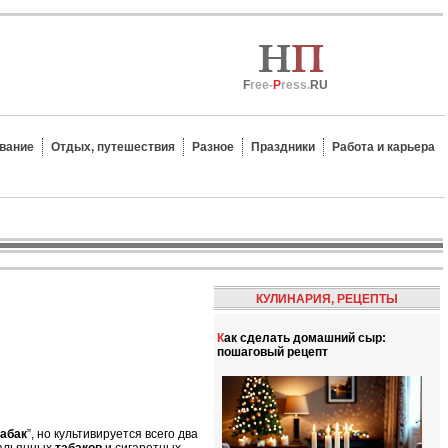
F
ree-
P
ress.
RU
вание
Отдых, путешествия
Разное
Праздники
Работа и карьера
КУЛИНАРИЯ, РЕЦЕПТЫ
Как сделать домашний сыр:
пошаговый рецепт
табак
”, но культивируется всего два
кальянных
табаков
и сигаретных