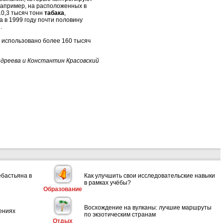
Например, на расположенных в
10,3 тысяч тонн
табака
,
 в 1999 году почти половину
.
о использовано более 160 тысяч
дреева и Константин Красовский
ебастьяна в
Как улучшить свои исследовательские навыки
в рамках учёбы?
Образование
Восхождение на вулканы: лучшие маршруты
ениях
по экзотическим странам
Отдых