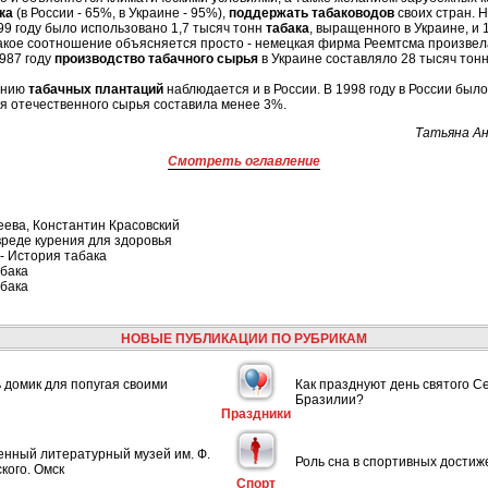
ка
(в России - 65%, в Украине - 95%),
поддержать табаководов
своих стран. 
99 году было использовано 1,7 тысяч тонн
табака
, выращенного в Украине, и 
акое соотношение объясняется просто - немецкая фирма Реемтсма произвела
1987 году
производство табачного сырья
в Украине составляло 28 тысяч тонн
ению
табачных плантаций
наблюдается и в России. В 1998 году в России был
ля отечественного сырья составила менее 3%.
Татьяна Ан
Смотреть оглавление
еева, Константин Красовский
реде курения для здоровья
- История табака
абака
абака
НОВЫЕ ПУБЛИКАЦИИ ПО РУБРИКАМ
ь домик для попугая своими
Как празднуют день святого С
Бразилии?
Праздники
енный литературный музей им. Ф.
Роль сна в спортивных достиж
кого. Омск
Спорт