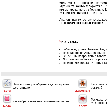
большую часть производства
таба
Украине
табачных фабриках
в 19
импортированного из Германии. Т
“украинских”
сигарет
. При этом в 
Аналогичная тенденция к сокращ
тонн
табачного сырья
. Из них до
Читать также
Табак и здоровье. Татьяна Андр
Накопление научных данных о в
Тенденции потребления табака 
Противники табака - История т
Поклонники табака - История т
Плюсы и минусы обучения детей игре на
Как сделат
фортепиано
руками?
Дети
Животные
Государств
Как выбрать и носить стильные перчатки
М. Достоевс
Мода
Досуг