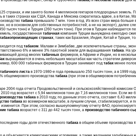
25 странах, и им занято более 4 миллионов гектаров плодородных земель. П
 в таких странах как США, Канада и Мексика сократилась вдвое, а в Китае, М
производство
табака
превышало 7 млн. тонн в год. Из всех стран мира больше 
нн, но в основном для собственных потребностей, а не на экспорт), далее сл
450 тысяч тонн) и Турция (260 тысяч тонн). При этом в Турции наблюдается 
 земель, государственная
табачная
компания Турции вынуждена ежегодно сжиг
табакопроизводящих странах
, таких как Бразилия, Индия, Китай и Турция, т
аходится под
табаком
. Малави и Зимбабве, две исключительные страны, эко
оответственно 6% и менее 3% пахотной земли для выращивания
табака
. На у
чивающей доход многих
табачных
фермеров, в Африке и Индии, но в несколь
бак
выращивается в очень небольших масштабах как часть стратегии диверс
пример, 600 000 табачных фермеров в Турции занимают под
табак
менее полов
табачного листа
в 1970-1980-е года превышало 250 тысяч тонн, а в 1999 г
,7% общемирового производства
табака
(при этом в общемировом потреблени
аре 2004 года отчета Продовольственной и сельскохозяйственной комиссии 
 2010 год возрастет с 5,94 миллионов тонн до 7,16 миллионов тонн. Если же
роизводства табака
в 2010 году, по данным этого отчета, составит 6,43 милл
дство табака
во всемирном масштабе, в лучшем случае, стабилизируется, и п
 изменится. При этом, согласно вышеупомянутому отчету ФАО, прогнозируетс
ние табака
возрастет с 311 до 442 тысяч тонн, а
производство табачного сы
в последние годы доля отечественного
табака
в общем объеме производства
т
о и объясняется климатическими условиями, а также желанием зарубежных 