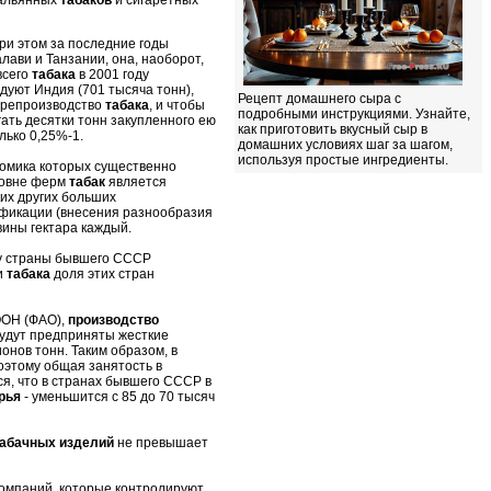
ри этом за последние годы
алави и Танзании, она, наоборот,
всего
табака
в 2001 году
едуют Индия (701 тысяча тонн),
Рецепт домашнего сыра с
перепроизводство
табака
, и чтобы
подробными инструкциями. Узнайте,
ать десятки тонн закупленного ею
как приготовить вкусный сыр в
олько 0,25%-1.
домашних условиях шаг за шагом,
используя простые ингредиенты.
номика которых существенно
ровне ферм
табак
является
ких других больших
ификации (внесения разнообразия
ины гектара каждый.
оду страны бывшего СССР
и
табака
доля этих стран
ООН (ФАО),
производство
 будут предприняты жесткие
ионов тонн. Таким образом, в
оэтому общая занятость в
я, что в странах бывшего СССР в
рья
- уменьшится с 85 до 70 тысяч
абачных изделий
не превышает
компаний, которые контролируют