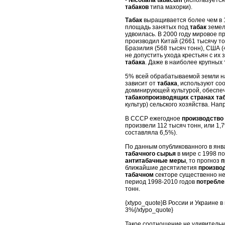
табаков
типа махорки).
Табак
выращивается более чем в 1
площадь занятых под
табак
земель
удвоилась. В 2000 году мировое 
производил Китай (2661 тысячу то
Бразилия (568 тысяч тонн), США (
не допустить ухода крестьян с их
табака
. Даже в наиболее крупных
5% всей обрабатываемой земли н
зависит от
табака
, используют с
доминирующей культурой, обеспе
табакопроизводящих странах та
культур) сельского хозяйства. На
В СССР ежегодное
производство 
произвели 112 тысяч тонн, или 1
составляла 6,5%).
По данным опубликованного в янв
табачного сырья
в мире с 1998 по
антитабачные меры
, то прогноз
п
ближайшие десятилетия
произво
табачном
секторе существенно не
период 1998-2010 годов
потребле
тонн.
{xtypo_quote}В России и Украине 
3%{/xtypo_quote}
Такое соотношение не удивительн