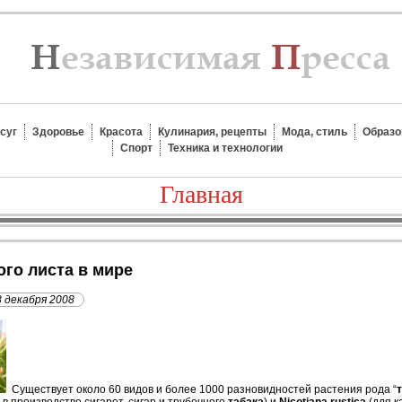
суг
Здоровье
Красота
Кулинария, рецепты
Мода, стиль
Образо
Спорт
Техника и технологии
Главная
ого листа в мире
8 декабря 2008
С
уществует около 60 видов и более 1000 разновидностей растения рода “
в производстве сигарет, сигар и трубочного
табака
) и
Nicotiana rustica
(для 