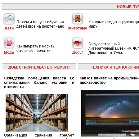
НОВЫЕ ПУ
Плюсы и минусы обучения
Как крысы видят окружающ
детей игре на фортепиано
мир?
Дети
Животные
Государственный
Как выбрать и носить
литературный музей им. Ф. 
стильные перчатки
Мода
Досуг
Достоевского. Омск
ДОМ, СТРОИТЕЛЬСТВО, РЕМОНТ
ТЕХНИКА И ТЕХНОЛОГИИ
Складские помещения класса B:
Как IoT влияет на промышленность и
оптимальный баланс условий и
производство
стоимости
Организация хранения требует