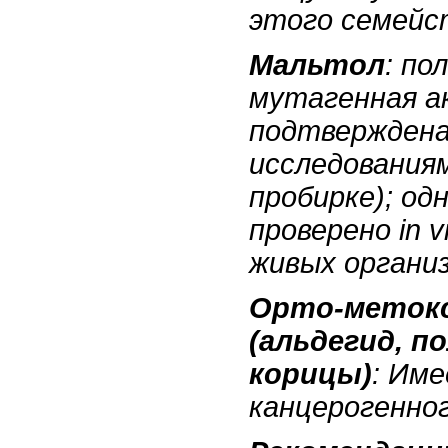
этого семейс
Мальтол
: по
мутагенная а
подтверждена
исследованиями
пробирке); од
проверено in v
живых организ
Орто-меток
(альдегид, п
корицы)
: Им
канцерогенно