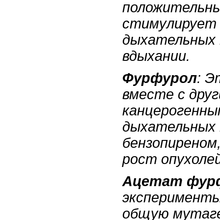
положительны
стимулирует 
дыхательных 
вдыхании.
Фурфурол
: Э
вместе с дру
канцерогенны
дыхательных 
бензопиреном
рост опухолей
Ацетат фур
эксперименты
общую мутаг