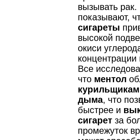
вызывать рак.
показывают, ч
сигареты
прив
высокой подв
окиси углеро
концентрации
Все исследова
что
ментол
об
курильщикам
дыма
, что по
быстрее и
вык
сигарет
за бол
промежуток в