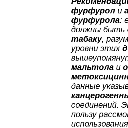
Рекомендаци
фурфурол
и
фурфурола
:
должны быть 
табаку
, раз
уровни этих
д
вышеупомянут
мальтола
и
о
метоксицинн
данные указы
канцерогенн
соединений. Э
пользу рассм
использования