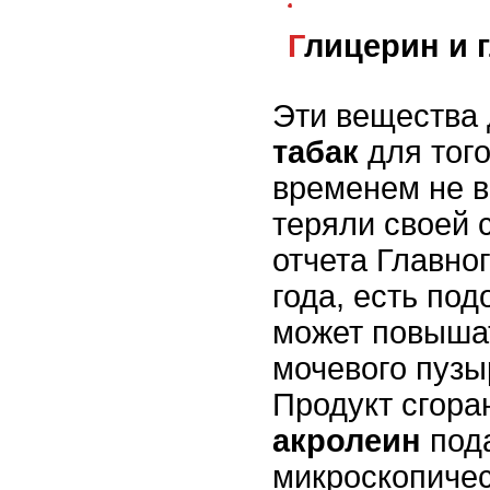
Глицерин и 
Эти вещества 
табак
для тог
временем не 
теряли своей 
отчета Главно
года, есть под
может повышат
мочевого пузы
Продукт сгор
акролеин
пода
микроскопичес