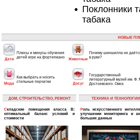
Поклонники т
табака
НОВЫЕ ПУ
Плюсы и минусы обучения
Почему шиншилла не даётс
детей игре на фортепиано
в руки?
Дети
Животные
Государственный
Как выбрать и носить
литературный музей им. Ф. 
стильные перчатки
Мода
Досуг
Достоевского. Омск
ДОМ, СТРОИТЕЛЬСТВО, РЕМОНТ
ТЕХНИКА И ТЕХНОЛОГИИ
Складские помещения класса B:
Роль искусственного интеллекта в
оптимальный баланс условий и
улучшении мониторинга и ан
стоимости
больших данных