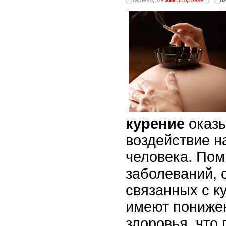
Категория
Здоровье
0
курение
оказы
воздействие н
человека. По
заболеваний,
связанных с к
имеют пониже
здоровья, что 