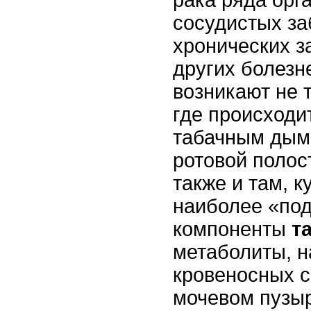
рака ряда орг
сосудистых за
хронических з
других болезн
возникают не т
где происходит
табачным дымо
ротовой полост
также и там, 
наиболее «по
компоненты
т
метаболиты, н
кровеносных с
мочевом пузы