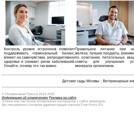
Контроль уровня эстрогенов помогает
Правильное питание при не
поддерживать гормональный баланс,
железа: лучшие продукты, реком
влияет на самочувствие, репродуктивное
по сочетанию питательных вещ
здоровье и снижает риски заболеваний.
советы для улучшения усв
Узнайте, почему это так важно.
минерала организмом.
Детские сады Москвы
::
Ветеринарные кл
© Независимая Пресса 2014-2026
Информация об ограничениях
Реклама на сайте
Полное или частичное копирование материалов с сайта запрещено
без письменного согласия администрации портала Free-Press.RU