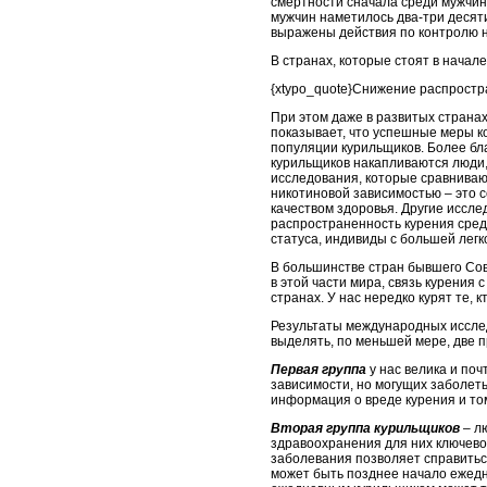
смертности сначала среди мужчин
мужчин наметилось два-три десяти
выражены действия по контролю 
В странах, которые стоят в нача
{xtypo_quote}Снижение распрост
При этом даже в развитых страна
показывает, что успешные меры к
популяции курильщиков. Более бл
курильщиков накапливаются люди
исследования, которые сравниваю
никотиновой зависимостью – это 
качеством здоровья. Другие иссле
распространенность курения среди
статуса, индивиды с большей лег
В большинстве стран бывшего Сов
в этой части мира, связь курения
странах. У нас нередко курят те,
Результаты международных исслед
выделять, по меньшей мере, две 
Первая группа
у нас велика и по
зависимости, но могущих заболеть 
информация о вреде курения и том
Вторая группа курильщиков
– лю
здравоохранения для них ключево
заболевания позволяет справитьс
может быть позднее начало ежедне