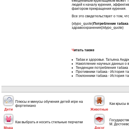
ежедневным курильщиком может то
людей к началу курения, эффектив
фактором прекращения курения.
Все это свидетельствует о том, чт
{xtypo_quote}
Потребление табака
здравоохранения{/xtypo_quote}
Читать также
Табак и здоровье. Татьяна Андр
Накопление научных данных о в
Тенденции потребления табака 
Противники табака - История т
Поклонники табака - История т
Плюсы и минусы обучения детей игре на
Как крысы 
фортепиано
Дети
Животные
Государств
Как выбрать и носить стильные перчатки
М. Достоевс
Мода
Досуг