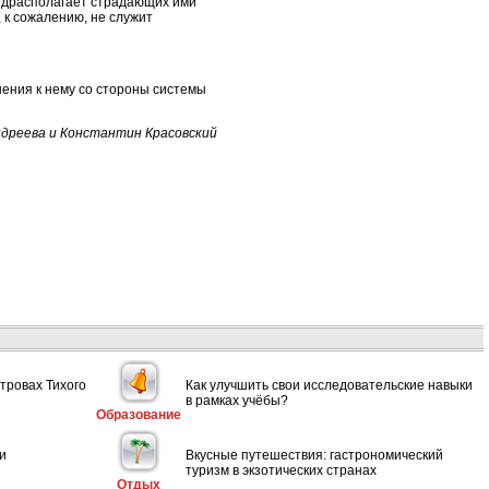
редрасполагает страдающих ими
 к сожалению, не служит
шения к нему со стороны системы
дреева и Константин Красовский
тровах Тихого
Как улучшить свои исследовательские навыки
в рамках учёбы?
Образование
и
Вкусные путешествия: гастрономический
туризм в экзотических странах
Отдых