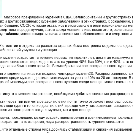
М
ассовое прекращение
курения
в США, Великобритании и других странах 
их и других связанных с курением заболеваний в этих странах. К сожалению,
ан бывшего СССР, которые оказались в этом смысле в роли национальных ме
смертности среди мужчин, затем среди женщин, лишь после этого, если в на
над
табаком
, можно ожидать сначала снижения заболеваемости и смертности 
XX столетии в отдельных развитых странах, была построена модель последо
аболеваний у мужчин и у женщин.
и мужчин возрастает в течение первых пятидесяти лет, достигая максимума 
рения снижается, переходя в плато на уровне 40%. Как 60%, так и 40% - это
ледования британских врачей в Великобритании распространенность курения
н эпидемия начинается позднее, чем среди мужчин23. Распространенность 
ения среди мужчин, достигая максимума на уровне 40% на 20 лет позднее. В
елей максимум распространенности курения среди женщин может составлят
остигнуто снижение смертности, необходимо добиться снижения распростра
сти через три или четыре десятилетия почти точно отражает рост распростр
ие люди курят в течение десятилетий, прежде чем у них возникает связанное
реотип повторяется как для мужчин, так и для женщин.
времени, проходящего между воздействием курения и возникновением последс
озрастает в то же время, когда распространенность курения снижается.
, что отдельные страны мира добились стабилизации и снижения вызванной