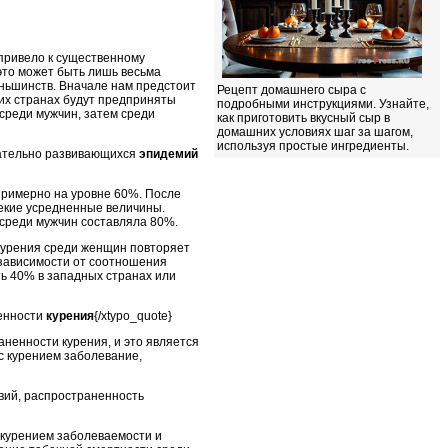
привело к существенному
 это может быть лишь весьма
ньшинств. Вначале нам предстоит
Рецепт домашнего сыра с
ших странах будут предприняты
подробными инструкциями. Узнайте,
среди мужчин, затем среди
как приготовить вкусный сыр в
домашних условиях шаг за шагом,
используя простые ингредиенты.
вательно развивающихся
эпидемий
примерно на уровне 60%. После
 некие усредненные величины.
 среди мужчин составляла 80%.
курения среди женщин повторяет
 зависимости от соотношения
ь 40% в западных странах или
ненности
курения
{/xtypo_quote}
аненности курения, и это является
 с курением заболевание,
твий, распространенность
 курением заболеваемости и