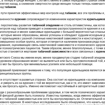
, а теперь и среди женщин. Соответственно в самых передовых странах сни
летия назад, а снижение смертности среди женщин только теперь намечается
над
табаком
.
ле пути принятия эффективных мер контроля над
табаком
, все эти проблемы и
раненности
курения
сопровождается изменением характеристик
курильщико
х перспективы развития
табачной эпидемии
не столь оптимистичны, как хоте
онтроля над табаком приводят к снижению распространенности курения и к 
агополучные и менее зависимые курильщики с большей вероятностью отказыв
, которые менее образованы, менее успешны и обладают худшим исходным у
т курильщиков с разной степенью никотиновой зависимости и констатируют, 
совершенно особая группа, которая отличается наличием признаков ряда псих
дования, оценивающие связь никотиновой зависимости и психического здоров
 психиатрических пациентов. Таким образом, менее благополучные, с точки 
костью становятся жертвами
табачной зависимости
и всех связанных с
курен
етского Союза мы имеем иную, менее продвинутую стадию табачной эпидеми
 с уровнем образования может не выявляться или быть противоположной той, 
 кто мог бы бросить при минимальных усилиях или небольшой помощи.
ований привлекают внимание к тому, что популяция курильщиков является в
принципиальных группы.
чти отсутствует в развитых странах. Она состоит из курильщиков «за компан
и умереть из-за курения с той же вероятностью, как и те, кто имеет зависим
, как бросать курить. Именно им помогает настойчивый и авторитетный совет
ди с разнообразными проблемами здоровья, в том числе психического харак
й фигурой должен быть психиатр. Известны примеры, когда именно эффектив
я с табачной зависимостью или хотя бы контролировать ее. Отличительной 
вного курения. В некоторых исследованиях было обнаружено, что начать кур