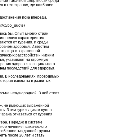
жение табачной смертности среди
 в тех странах, где наиболее
 достижения пока впереди.
в
{/xtypo_quote}
лось бы. Опыт многих стран
изменению характеристик
аются от курения, и среди
ровнем здоровья. Известны
что лица с выраженной
ических расстройств и низким
ья, указывают на огромную
зрения здоровья и социального
ием
последствий для здоровья.
и. В исследованиях, проводимых
которая известна в развитых
есьма неоднородной. В ней стоит
ию», не имеющих выраженной
ость. Этим курильщикам нужна
 врача отказаться от курения.
тера. Нередко в системе
ное лечение психического
особенностью данной группы
ить после 20 лет и стать