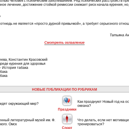
лько человек с психическим заболеванием. Ряд психических расстройств п
ное лечение, достижение стойкой ремиссии снижает риск начала курения, но,
о
отнюдь не является «просто дурной привычкой», а требует серьезного отно
Татьяна Ан
Смотреть оглавление
еева, Константин Красовский
реде курения для здоровья
- История табака
абака
абака
НОВЫЕ ПУБЛИКАЦИИ ПО РУБРИКАМ
Как празднуют Новый год на ос
видят окружающий мир?
океана?
Праздники
енный литературный музей им. Ф.
Что делать, если нет мотиваци
кого. Омск
тренироваться?
Спорт