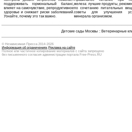
поддерживать гормональный баланс,
железа: лучшие продукты, реком
влияет на самочувствие, репродуктивное
по сочетанию питательных вещ
здоровье и снижает риски заболеваний.
советы для улучшения усв
Узнайте, почему это так важно.
минерала организмом.
Детские сады Москвы
::
Ветеринарные кл
© Независимая Пресса 2014-2026
Информация об ограничениях
Реклама на сайте
Полное или частичное копирование материалов с сайта запрещено
без письменного согласия администрации портала Free-Press.RU