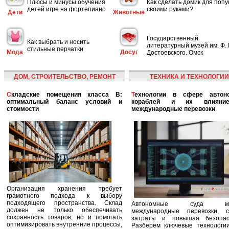
Плюсы и минусы обучения
Как сделать домик для попу
детей игре на фортепиано
своими руками?
Дети
Животные
Государственный
Как выбрать и носить
литературный музей им. Ф. 
стильные перчатки
Мода
Досуг
Достоевского. Омск
ДОМ, СТРОИТЕЛЬСТВО, РЕМОНТ
ТЕХНИКА И ТЕХНОЛОГИИ
Складские помещения класса B:
Технологии в сфере автономных
оптимальный баланс условий и
кораблей и их влияни
стоимости
международные перевозки
Организация хранения требует
грамотного подхода к выбору
подходящего пространства. Склад
Автономные суда ме
должен не только обеспечивать
международные перевозки, с
сохранность товаров, но и помогать
затраты и повышая безопасн
оптимизировать внутренние процессы,
Разберём ключевые технологи