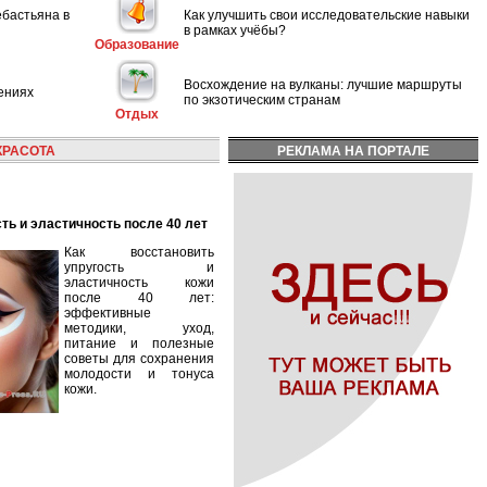
ебастьяна в
Как улучшить свои исследовательские навыки
в рамках учёбы?
Образование
Восхождение на вулканы: лучшие маршруты
ениях
по экзотическим странам
Отдых
КРАСОТА
РЕКЛАМА НА ПОРТАЛЕ
сть и эластичность после 40 лет
Как восстановить
упругость и
эластичность кожи
после 40 лет:
эффективные
методики, уход,
питание и полезные
советы для сохранения
молодости и тонуса
кожи.