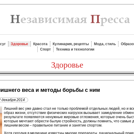
суг
Здоровье
Красота
Кулинария, рецепты
Мода, стиль
Образо
Спорт
Техника и технологии
Здоровье
лишнего веса и методы борьбы с ним
2 декабря 2014
Л
ишний вес уже давно стал не только проблемой отдельных людей, но и 
образ жизни, отсутствие физических нагрузок вызывает замедление обмен
результате появляются ненужные жировые отложения, которые очень быс
которые мечтают обрести былую стройность, должны помнить, что самые 
лишним весом – правильное питание и занятие спортом.
Хотя сегодня в медицине известны многие препараты, рациональный прие