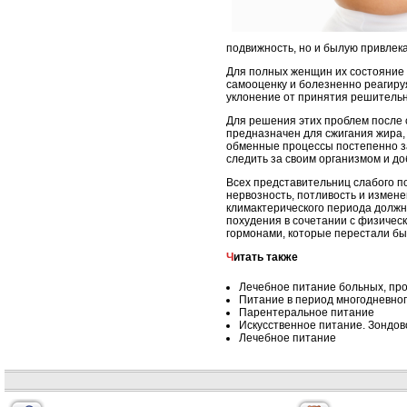
подвижность, но и былую привлека
Для полных женщин их состояние ч
самооценку и болезненно реагиру
уклонение от принятия решительн
Для решения этих проблем после 
предназначен для сжигания жира, 
обменные процессы постепенно за
следить за своим организмом и до
Всех представительниц слабого п
нервозность, потливость и измен
климактерического периода должн
похудения в сочетании с физичес
гормонами, которые перестали б
Читать также
Лечебное питание больных, пр
Питание в период многодневног
Парентеральное питание
Искусственное питание. Зондов
Лечебное питание