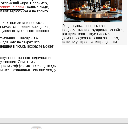
 отложений жира. Например,
ропикана слим
. Полные люди,
тают вернуть себе не только
циях, при этом теряя свою
Рецепт домашнего сыра с
ринимается позиция ожидания,
подробными инструкциями. Узнайте,
ощущая стыд за свою внешность.
как приготовить вкусный сыр в
домашних условиях шаг за шагом,
 компания «Эвалар». Он
используя простые ингредиенты.
для кого не секрет, что
женщина в любом возрасте может
ствует постоянное недомогание,
с у женщин. Симптомы
ь приемы эффективных средств для
сможет возобновить баланс между