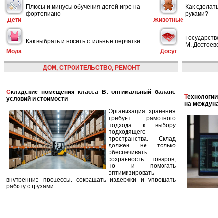
Плюсы и минусы обучения детей игре на
Как сделат
фортепиано
руками?
Дети
Животные
Государств
Как выбрать и носить стильные перчатки
М. Достоевс
Мода
Досуг
ДОМ, СТРОИТЕЛЬСТВО, РЕМОНТ
Складские помещения класса B: оптимальный баланс
Технологии в сфере автономных кораблей и их влияние
условий и стоимости
на междун
Организация хранения
требует грамотного
подхода к выбору
подходящего
пространства. Склад
должен не только
обеспечивать
сохранность товаров,
но и помогать
оптимизировать
внутренние процессы, сокращать издержки и упрощать
работу с грузами.