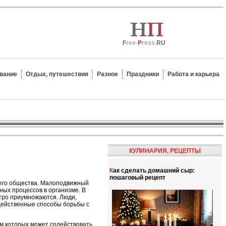
F
ree-
P
ress.
RU
вание
Отдых, путешествия
Разное
Праздники
Работа и карьера
КУЛИНАРИЯ, РЕЦЕПТЫ
Как сделать домашний сыр:
пошаговый рецепт
всего общества. Малоподвижный
ных процессов в организме. В
тро приумножаются. Люди,
действенные способы борьбы с
м которых может содействовать