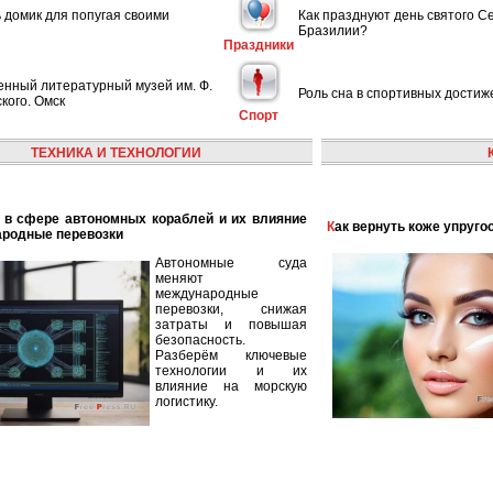
ь домик для попугая своими
Как празднуют день святого С
Бразилии?
Праздники
енный литературный музей им. Ф.
Роль сна в спортивных достиж
кого. Омск
Спорт
ТЕХНИКА И ТЕХНОЛОГИИ
Как вернуть коже упруго
ародные перевозки
Автономные суда
меняют
международные
перевозки, снижая
затраты и повышая
безопасность.
Разберём ключевые
технологии и их
влияние на морскую
логистику.