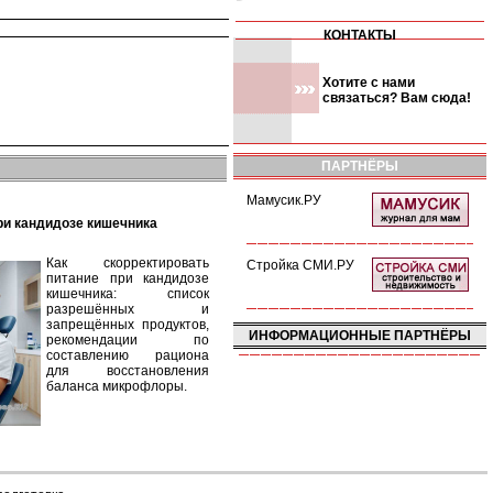
КОНТАКТЫ
Хотите с нами
связаться? Вам сюда!
ПАРТНЁРЫ
Мамусик.РУ
при кандидозе кишечника
Как скорректировать
Стройка СМИ.РУ
питание при кандидозе
кишечника: список
разрешённых и
запрещённых продуктов,
ИНФОРМАЦИОННЫЕ ПАРТНЁРЫ
рекомендации по
составлению рациона
для восстановления
баланса микрофлоры.