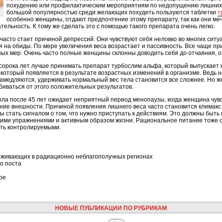
похудению или профилактическим мероприятиям по недопущению лишних
большой популярностью среди желающих похудеть пользуются таблетки
т
особенно женщины, отдают предпочтение этому препарату, так как они меч
тельность. К тому же сделать это с помощью такого препарата очень легко.
асто стает причиной депрессий. Они чувствуют себя неловко во многих ситуа
я на обиды. По мере увеличения веса возрастает и пассивность. Все чаще п
ых мер. Очень часто полные женщины склонны доводить себя до отчаяния, 
сорока лет лучше принимать препарат турбослим альфа, который выпускает
который появляется в результате возрастных изменений в организме. Ведь ни 
медляются, удерживать нормальный вес тела становится все сложнее. Но 
биваться от этого положительных результатов.
ола после 45 лет ожидает неприятный период менопаузы, когда женщина чув
ение внешности. Причиной появления лишнего веса часто становится климак
ы стать сигналом о том, что нужно приступать к действиям. Это должны быт
кими упражнениями и активным образом жизни. Рациональное питание тоже 
ыть контролируемыми.
оживающих в радиационно неблагополучных регионах
о поста
ое
НОВЫЕ ПУБЛИКАЦИИ ПО РУБРИКАМ