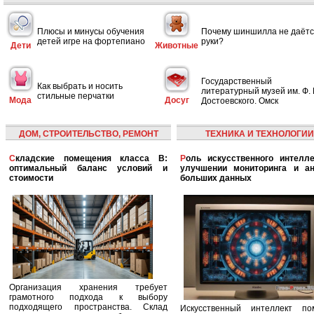
Плюсы и минусы обучения
Почему шиншилла не даётс
детей игре на фортепиано
руки?
Дети
Животные
Государственный
Как выбрать и носить
литературный музей им. Ф. 
стильные перчатки
Мода
Досуг
Достоевского. Омск
ДОМ, СТРОИТЕЛЬСТВО, РЕМОНТ
ТЕХНИКА И ТЕХНОЛОГИИ
Складские помещения класса B:
Роль искусственного интеллекта в
оптимальный баланс условий и
улучшении мониторинга и ан
стоимости
больших данных
Организация хранения требует
грамотного подхода к выбору
подходящего пространства. Склад
Искусственный интеллект по