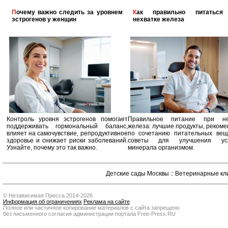
Почему важно следить за уровнем
Как правильно питаться при
эстрогенов у женщин
нехватке железа
Контроль уровня эстрогенов помогает
Правильное питание при не
поддерживать гормональный баланс,
железа: лучшие продукты, реком
влияет на самочувствие, репродуктивное
по сочетанию питательных вещ
здоровье и снижает риски заболеваний.
советы для улучшения усв
Узнайте, почему это так важно.
минерала организмом.
Детские сады Москвы
::
Ветеринарные кл
© Независимая Пресса 2014-2026
Информация об ограничениях
Реклама на сайте
Полное или частичное копирование материалов с сайта запрещено
без письменного согласия администрации портала Free-Press.RU