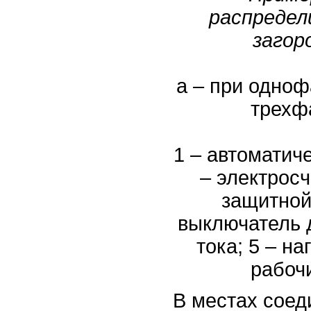
распреде
загор
а – при одноф
трехф
1 – автоматич
– электросч
защитной
выключатель
тока; 5 – на
рабоч
В местах соед