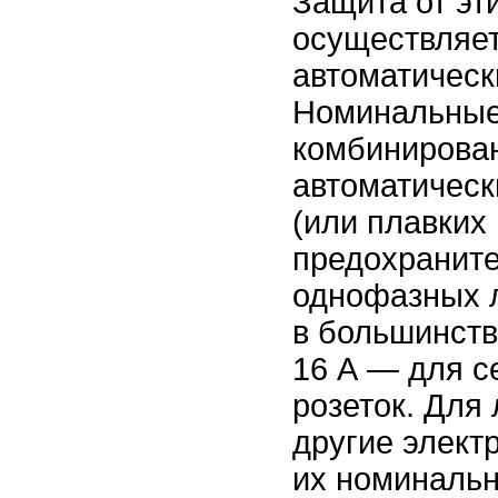
Защита от эт
осуществляе
автоматическ
Номинальные
комбинирова
автоматическ
(или плавких
предохраните
однофазных 
в большинст
16 А — для с
розеток. Для
другие элект
их номиналь