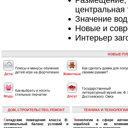
Размещение, 
центральная 
Значение вод
Новые и сов
Интерьер заг
НОВЫЕ ПУ
Плюсы и минусы обучения
Как сделать домик для попу
детей игре на фортепиано
своими руками?
Дети
Животные
Государственный
Как выбрать и носить
литературный музей им. Ф. 
стильные перчатки
Мода
Досуг
Достоевского. Омск
ДОМ, СТРОИТЕЛЬСТВО, РЕМОНТ
ТЕХНИКА И ТЕХНОЛОГИИ
Складские помещения класса B:
Технологии в сфере автономных
оптимальный баланс условий и
кораблей и их влияни