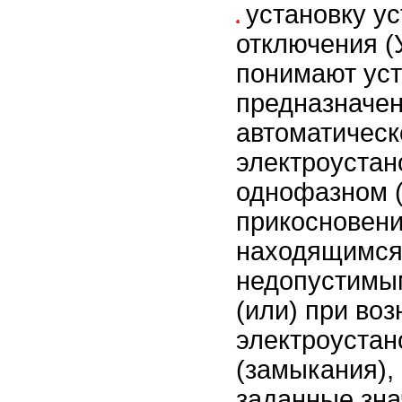
установку у
отключения (
понимают уст
предназначе
автоматическ
электроустан
однофазном 
прикосновени
находящимся
недопустимым
(или) при во
электроустан
(замыкания)
заданные зна