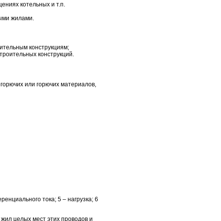
ениях котельных и т.п.
ыми жилами.
оительным конструкциям;
строительных конструкций.
егорючих или горючих материалов,
енциального тока; 5 – нагрузка; 6
жил целых мест этих проводов и