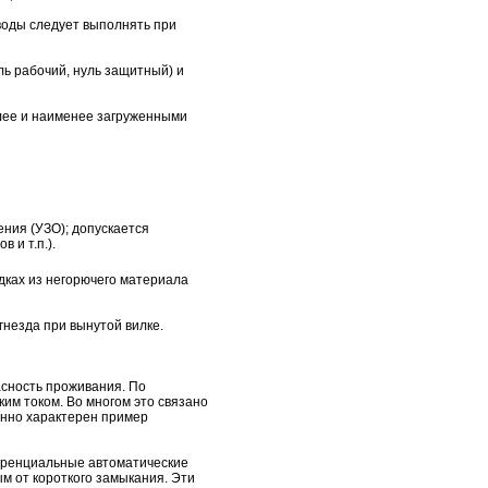
вводы следует выполнять при
ь рабочий, нуль защитный) и
олее и наименее загруженными
ения (УЗО); допускается
и т.п.).
дках из негорючего материала
незда при вынутой вилке.
асность проживания. По
им током. Во многом это связано
енно характерен пример
еренциальные автоматические
м от короткого замыкания. Эти