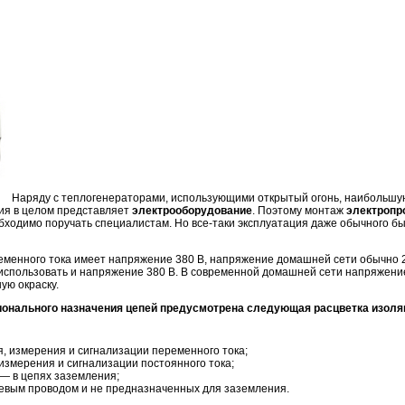
Наряду с теплогенераторами, использующими открытый огонь, наибольшу
ия в целом представляет
электрооборудование
. Поэтому монтаж
электропр
ходимо поручать специалистам. Но все-таки эксплуатация даже обычного б
менного тока имеет напряжение 380 В, напряжение домашней сети обычно 2
т использовать и напряжение 380 В. В современной домашней сети напряжен
ую окраску.
ционального назначения цепей предусмотрена следующая расцветка изоля
я, измерения и сигнализации переменного тока;
измерения и сигнализации постоянного тока;
 — в цепях заземления;
евым проводом и не предназначенных для заземления.