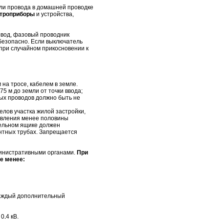
сли провода в домашней проводке
ктроприборы
и устройства,
овод, фазовый проводник
 безопасно. Если выключатель
 при случайном прикосновении к
на тросе, кабелем в земле.
75 м до земли от точки ввода;
ых проводов должно быть не
елов участка жилой застройки,
твления менее половины
тельном ящике должен
нтных трубах. Запрещается
министративными органами.
При
е менее:
каждый дополнительный
,4 кВ.