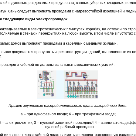
лей в душевых, раздевалках при душевых, ванных, уборных, кладовых, помещ
аун, бань следует выполнять проводами с нагревостойкой изоляцией и медн
ся следующие виды электропроводок:
окладываемые в электротехнических плинтусах, коробах, на лотках и по стр
олняемые в стенах и перекрытиях на любой высоте, в том числе в пустотах 
жилых домов выполняют проводами и кабелями с медными жилами.
лочках допускается пропускать через конструкции зданий, выполненные из н
.
проводов и кабелей не должны испытывать механических усилий.
Пример группового распределительного щита загородного дома:
а – при однофазном вводе; б – при трехфазном вводе;
2 – электросчетчик; 3 – нулевой защитной проводник4 4 – выключатель диффер
– нулевой рабочий проводник
ий жилы проводов и кабелей должны иметь изоляцию, равноценную изоляции 