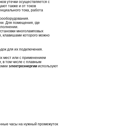
ков утечки осуществляется с
ют также и от токов
нциального тока, работа
рооборудования.
ии. Для помещения, где
сполнении.
установки многоламповых
я, клавишами которого можно
док для их подключения.
их мест или с применением
 в том числе с плавным
номии
электроэнергии
используют
анные часы на нужный промежуток