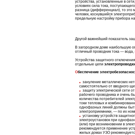
устройства, установленные в сет
условиях сила тока, поступающег
разница (дифференциал), то это м
человек, коснувшийся электропри
предельную настройку прибора на
Другой важнейший показатель защ
В загородном доме наибольшую опа
отличный проводник тока — вода,
Устройства защитного отключения
отдельные цепи
электропроводк
Обеспечение электробезопасно
зануление металлических нет
самостоятельно от вводного щи
защиту электрической сети от
рабочего проводника и очень б
количества потребителей элект
токи тепловых и комбинированн
однофазных линий должны быть 
электроприемники, — по их но
установку устройств защитно
электроустановок при однофазн
(или) при возникновении в эле
рекомендуется применение устр
жилых домах УЗО рекомендуется