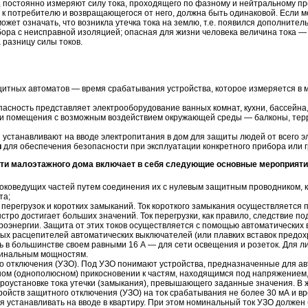
и, постоянно измеряют силу тока, проходящего по фазному и нейтральному п
о к потребителю и возвращающегося от него, должна быть одинаковой. Если 
ожет означать, что возникла утечка тока на землю, т.е. появился дополнител
бора с неисправной изоляцией; опасная для жизни человека величина тока —
 разницу силы токов.
итных автоматов — время срабатывания устройства, которое измеряется в 
сность представляет электрооборудование ванных комнат, кухни, бассейна, са
 и помещения с возможным воздействием окружающей среды — балконы, терра
 устанавливают на вводе электропитания в дом для защиты людей от всего э
и
для обеспечения безопасности при эксплуатации конкретного прибора или 
сти малоэтажного дома включает в себя следующие основные мероприяти
оковедущих частей путем соединения их с нулевым защитным проводником,
та;
 перегрузок и коротких замыканий. Ток короткого замыкания осуществляется 
ыстро достигает больших значений. Ток перегрузки, как правило, следствие 
роэнергии. Защита от этих токов осуществляется с помощью автоматически
ых расцепителей автоматических выключателей (или плавких вставок предох
в большинстве своем равными 16 А — для сети освещения и розеток. Для л
минальным мощностям.
го отключения (УЗО). Под УЗО понимают устройства, предназначенные для а
ом (однополюсном) прикосновении к частям, находящимся под напряжением,
ктроустановке тока утечки (замыкания), превышающего заданные значения. В
ойств защитного отключения (УЗО) на ток срабатывания не более 30 мА и вр
 устанавливать на вводе в квартиру. При этом номинальный ток УЗО должен 