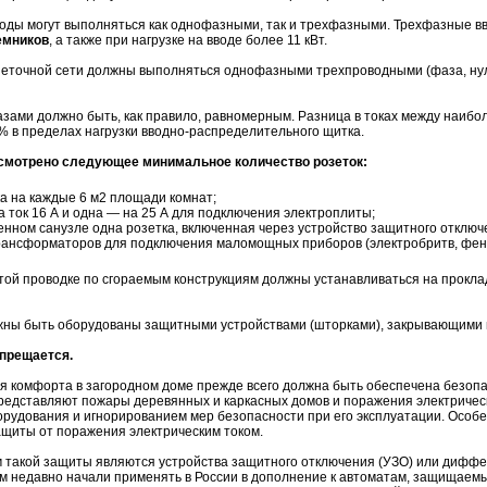
 вводы могут выполняться как однофазными, так и трехфазными. Трехфазные 
емников
, а также при нагрузке на вводе более 11 кВт.
зеточной сети должны выполняться однофазными трехпроводными (фаза, нул
зами должно быть, как правило, равномерным. Разница в токах между наиб
 в пределах нагрузки вводно-распределительного щитка.
смотрено следующее минимальное количество розеток:
ка на каждые 6 м2 площади комнат;
а ток 16 А и одна — на 25 А для подключения электроплиты;
енном санузле одна розетка, включенная через устройство защитного отключ
ансформаторов для подключения маломощных приборов (электробритв, фенов 
той проводке по сгораемым конструкциям должны устанавливаться на прокла
жны быть оборудованы защитными устройствами (шторками), закрывающими г
апрещается.
я комфорта в загородном доме прежде всего должна быть обеспечена безоп
представляют пожары деревянных и каркасных домов и поражения электрическ
орудования и игнорированием мер безопасности при его эксплуатации. Особ
щиты от поражения электрическим током.
 такой защиты являются устройства защитного отключения (УЗО) или дифф
м недавно начали применять в России в дополнение к автоматам, защищаемы