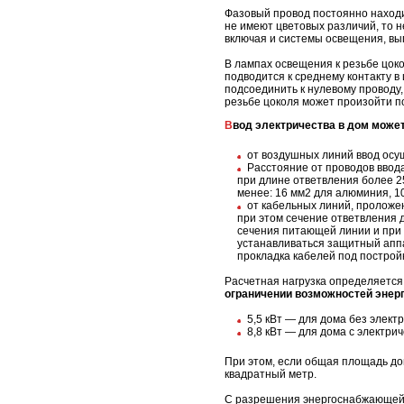
Фазовый провод постоянно находи
не имеют цветовых различий, то 
включая и системы освещения, вы
В лампах освещения к резьбе цок
подводится к среднему контакту 
подсоединить к нулевому проводу,
резьбе цоколя может произойти п
Ввод электричества в дом може
от воздушных линий ввод осу
Расстояние от проводов ввода 
при длине ответвления более 2
менее: 16 мм2 для алюминия, 1
от кабельных линий, проложен
при этом сечение ответвления
сечения питающей линии и при 
устанавливаться защитный аппа
прокладка кабелей под построй
Расчетная нагрузка определяется
ограничении возможностей энер
5,5 кВт — для дома без электр
8,8 кВт — для дома с электри
При этом, если общая площадь до
квадратный метр.
С разрешения энергоснабжающей о