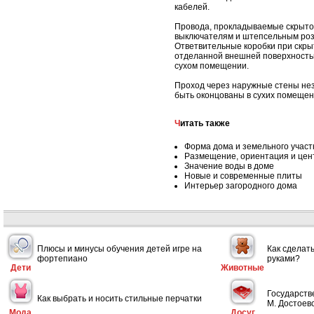
кабелей.
Провода, прокладываемые скрыто,
выключателям и штепсельным розе
Ответвительные коробки при скры
отделанной внешней поверхностью
сухом помещении.
Проход через наружные стены не
быть оконцованы в сухих помещен
Читать также
Форма дома и земельного участ
Размещение, ориентация и цен
Значение воды в доме
Новые и современные плиты
Интерьер загородного дома
Плюсы и минусы обучения детей игре на
Как сделат
фортепиано
руками?
Дети
Животные
Государств
Как выбрать и носить стильные перчатки
М. Достоевс
Мода
Досуг