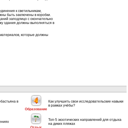
единения к светильникам,
жны быть заключены в коробки.
даний заподлицо с окончательно
жу здания должны выполняться в
материалов, которые должны
ебастьяна в
Как улучшить свои исследовательские навыки
в рамках учёбы?
Образование
Топ-5 экзотических направлений для отдыха
ениях
на диких пляжах
Отдых