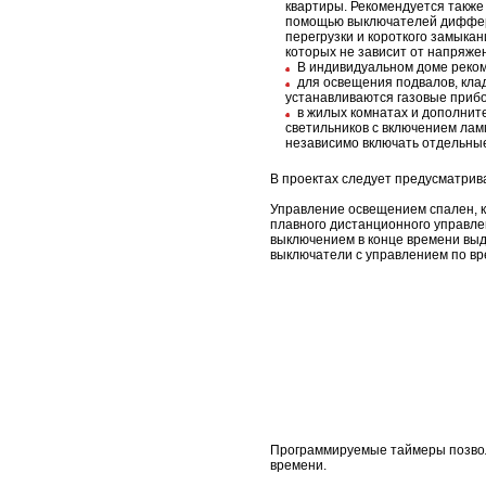
квартиры. Рекомендуется также
помощью выключателей диффере
перегрузки и короткого замыка
которых не зависит от напряжен
В индивидуальном доме реко
для освещения подвалов, клад
устанавливаются газовые приб
в жилых комнатах и дополни
светильников с включением лам
независимо включать отдельные
В проектах следует предусматрив
Управление освещением спален, к
плавного дистанционного управле
выключением в конце времени выде
выключатели с управлением по вр
Программируемые таймеры позвол
времени.