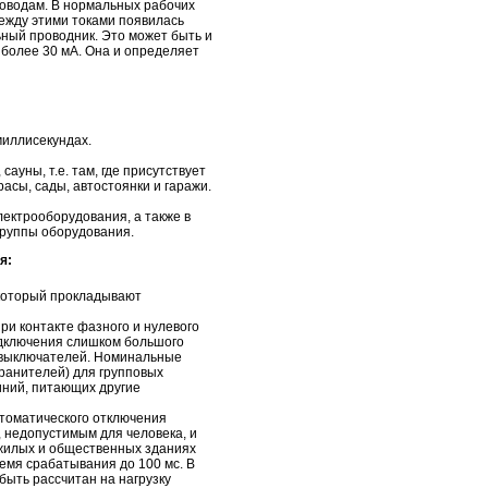
роводам. В нормальных рабочих
между этими токами появилась
ьный проводник. Это может быть и
 более 30 мА. Она и определяет
миллисекундах.
уны, т.е. там, где присутствует
сы, сады, автостоянки и гаражи.
лектрооборудования, а также в
группы оборудования.
я:
 который прокладывают
при контакте фазного и нулевого
подключения слишком большого
х выключателей. Номинальные
ранителей) для групповых
иний, питающих другие
втоматического отключения
 недопустимым для человека, и
 жилых и общественных зданиях
емя срабатывания до 100 мс. В
быть рассчитан на нагрузку