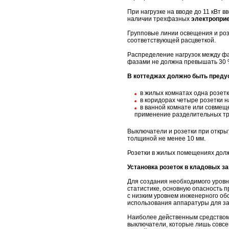
При нагрузке на вводе до 11 кВт
наличии трехфазных
электропри
Групповые линии освещения и ро
соответствующей расцветкой.
Распределение нагрузок между фа
фазами не должна превышать 30 %
В коттеджах должно быть преду
в жилых комнатах одна розет
в коридорах четыре розетки н
в ванной комнате или совмещ
применение разделительных тр
Выключатели и розетки при откры
толщиной не менее 10 мм.
Розетки в жилых помещениях дол
Установка розеток в кладовых з
Для создания необходимого уровн
статистике, основную опасность 
с низким уровнем инженерного об
использования аппаратуры для за
Наиболее действенным средством
выключатели, которые лишь совсе