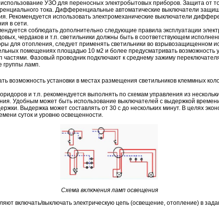
 использование УЗО для переносных электробытовых приборов. Защита от то
нциального тока. Дифференциальные автоматические выключатели защища
ния. Рекомендуется использовать электромеханические выключатели диффере
ия в сети.
мендуется соблюдать дополнительно следующие правила эксплуатации элект
овых, чердаков и т.п. светильники должны быть в соответствующем исполнен
оры для отопления, следует применять светильники во взрывозащищенном и
тельных помещениях площадью 10 м2 и более предусматривать возможность 
п частями. Фазовый проводник подключают к среднему зажиму переключател
 группы ламп.
ать возможность установки в местах размещения светильников клеммных коло
оридоров и т.п. рекомендуется выполнять по схемам управления из нескольк
ния. Удобным может быть использование выключателей с выдержкой времени,
ржки. Выдержка может составлять от 30 с до нескольких минут. В целях эко
емени суток и уровню освещенности.
Схема включения ламп освещения
яют включать/выключать электрическую цепь (освещение, отопление) в зад