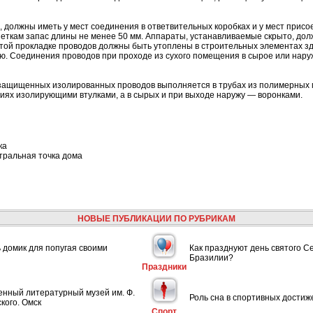
 должны иметь у мест соединения в ответвительных коробках и у мест присо
ткам запас длины не менее 50 мм. Аппараты, устанавливаемые скрыто, дол
той прокладке проводов должны быть утоплены в строительных элементах з
. Соединения проводов при проходе из сухого помещения в сырое или нару
защищенных изолированных проводов выполняется в трубах из полимерных 
иях изолирующими втулками, а в сырых и при выходе наружу — воронками.
ка
тральная точка дома
НОВЫЕ ПУБЛИКАЦИИ ПО РУБРИКАМ
ь домик для попугая своими
Как празднуют день святого С
Бразилии?
Праздники
енный литературный музей им. Ф.
Роль сна в спортивных достиж
кого. Омск
Спорт