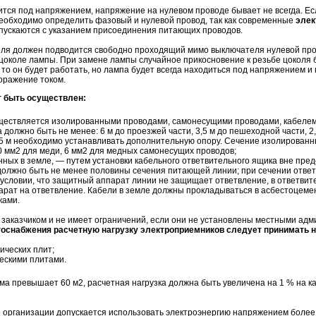
тся под напряжением, напряжение на нулевом проводе бывает не всегда. Е
необходимо определить фазовый и нулевой провод, так как современные
эле
пускаются с указанием присоединения питающих проводов.
оля должен подводится свободно проходящий мимо выключателя нулевой пр
в цоколе лампы. При замене лампы случайное прикосновение к резьбе цоколя
 то он будет работать, но лампа будет всегда находиться под напряжением и
оражение током.
т быть осуществлен:
ществляется изолированными проводами, самонесущими проводами, кабелем 
должно быть не менее: 6 м до проезжей части, 3,5 м до пешеходной части, 2,
5 м необходимо устанавливать дополнительную опору. Сечение изолированн
0 мм2 для меди, 6 мм2 для медных самонесущих проводов;
ных в земле, — путем установки кабельного ответвительного ящика вне пред
 должно быть не менее половины сечения питающей линии; при сечении отве
условии, что защитный аппарат линии не защищает ответвление, в ответви
рат на ответвление. Кабели в земле должны прокладываться в асбестоцеме
ками.
 заказчиком и не имеет ограничений, если они не установлены местными ад
госнабжения расчетную нагрузку электроприемников следует принимать н
ических плит;
ческими плитами.
ма превышает 60 м2, расчетная нагрузка должна быть увеличена на 1 % на 
рганизации допускается использовать электроэнергию напряжением более 0