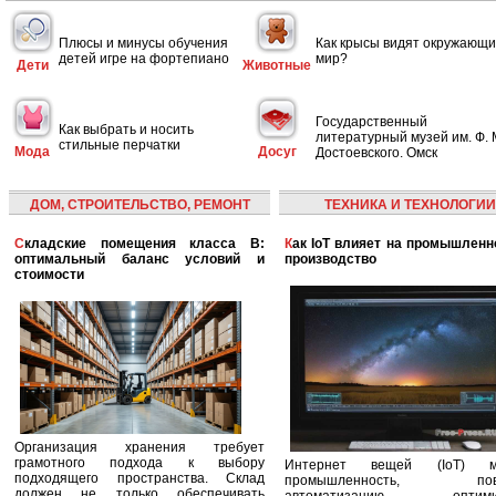
Плюсы и минусы обучения
Как крысы видят окружающ
детей игре на фортепиано
мир?
Дети
Животные
Государственный
Как выбрать и носить
литературный музей им. Ф. 
стильные перчатки
Мода
Досуг
Достоевского. Омск
ДОМ, СТРОИТЕЛЬСТВО, РЕМОНТ
ТЕХНИКА И ТЕХНОЛОГИИ
Складские помещения класса B:
Как IoT влияет на промышленность и
оптимальный баланс условий и
производство
стоимости
Организация хранения требует
грамотного подхода к выбору
Интернет вещей (IoT) м
подходящего пространства. Склад
промышленность, пов
должен не только обеспечивать