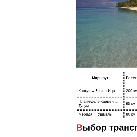
Маршрут
Расст
Канкун → Чичен-Ица
200 к
Плайя-дель-Кармен →
65 км
Тулум
Мерида → Ушмаль
80 км
Выбор транс