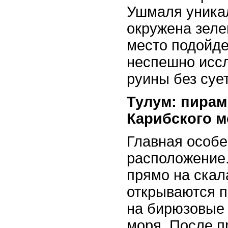
Ушмаля уникал
окружена зел
место подойдет
неспешно исс
руины без суе
Тулум: пирам
Карибского 
Главная особе
расположение
прямо на скал
открываются 
на бирюзовые 
моря. После п