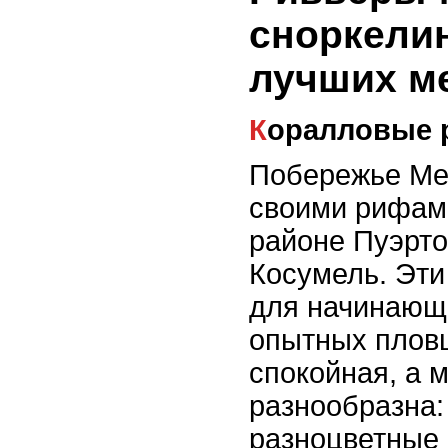
сноркелин
лучших м
Коралловые
Побережье Ме
своими рифами
районе Пуэрто
Косумель. Эти
для начинающи
опытных пловц
спокойная, а 
разнообразна:
разноцветные