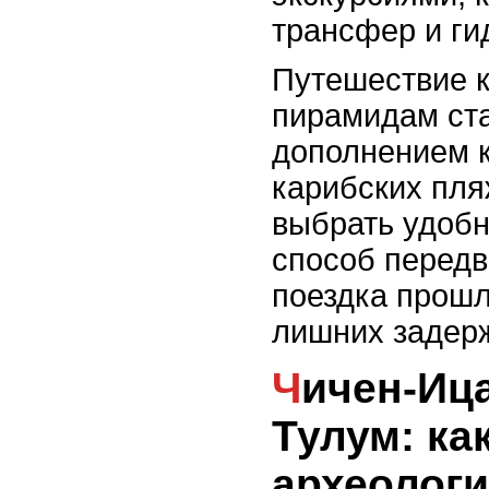
трансфер и ги
Путешествие 
пирамидам ст
дополнением к
карибских пля
выбрать удоб
способ передв
поездка прошл
лишних задер
Чичен-Ица, Ушмаль или
Тулум: ка
археологи