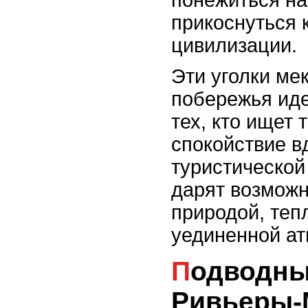
понежиться на
прикоснуться 
цивилизации.
Эти уголки ме
побережья иде
тех, кто ищет 
спокойствие в
туристической
дарят возможн
природой, теп
уединенной а
Подводный мир
Ривьеры-