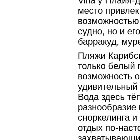
Viña у Плайя-
место привлек
возможностью 
судно, но и ег
барракуд, мур
Пляжи Карибск
только белый 
возможность о
удивительный
Вода здесь тёп
разнообразие 
сноркелинга и
отдых по-нас
захватывающи