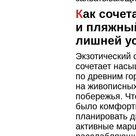
Как сочетать экскурсии
и пляжны
лишней у
Экзотический 
сочетает нас
по древним го
на живописных
побережья. Ч
было комфортн
планировать д
активные мар