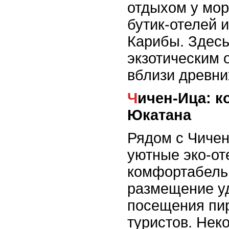
отдыхом у мор
бутик-отелей и
Карибы. Здес
экзотическим 
вблизи древни
Чичен-Ица: комфорт в сердце
Юкатана
Рядом с Чиче
уютные эко-от
комфортабель
размещение у
посещения пир
туристов. Нек