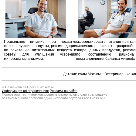
Правильное питание при нехватке
скорректировать питание при ка
железа: лучшие продукты, рекомендации
кишечника: список разрешё
по сочетанию питательных веществ и
запрещённых продуктов, рекоме
советы для улучшения усвоения
по составлению рацион
минерала организмом.
восстановления баланса микроф
Детские сады Москвы
::
Ветеринарные кл
© Независимая Пресса 2014-2026
Информация об ограничениях
Реклама на сайте
Полное или частичное копирование материалов с сайта запрещено
без письменного согласия администрации портала Free-Press.RU