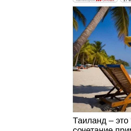
Категория
Отдых
27 
Таиланд – это
сочетание при