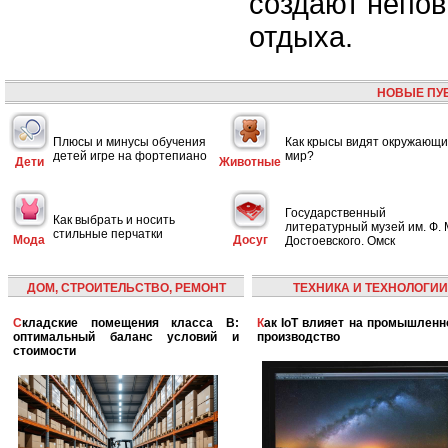
создают непо
отдыха.
НОВЫЕ ПУ
Плюсы и минусы обучения
Как крысы видят окружающ
детей игре на фортепиано
мир?
Дети
Животные
Государственный
Как выбрать и носить
литературный музей им. Ф. 
стильные перчатки
Мода
Досуг
Достоевского. Омск
ДОМ, СТРОИТЕЛЬСТВО, РЕМОНТ
ТЕХНИКА И ТЕХНОЛОГИИ
Складские помещения класса B:
Как IoT влияет на промышленность и
оптимальный баланс условий и
производство
стоимости