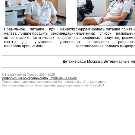
Правильное питание при нехватке
скорректировать питание при ка
железа: лучшие продукты, рекомендации
кишечника: список разрешё
по сочетанию питательных веществ и
запрещённых продуктов, рекоме
советы для улучшения усвоения
по составлению рацион
минерала организмом.
восстановления баланса микроф
Детские сады Москвы
::
Ветеринарные кл
© Независимая Пресса 2014-2026
Информация об ограничениях
Реклама на сайте
Полное или частичное копирование материалов с сайта запрещено
без письменного согласия администрации портала Free-Press.RU