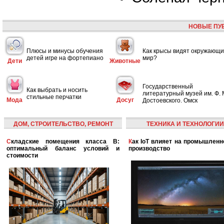
НОВЫЕ ПУ
Плюсы и минусы обучения
Как крысы видят окружающ
детей игре на фортепиано
мир?
Дети
Животные
Государственный
Как выбрать и носить
литературный музей им. Ф. 
стильные перчатки
Мода
Досуг
Достоевского. Омск
ДОМ, СТРОИТЕЛЬСТВО, РЕМОНТ
ТЕХНИКА И ТЕХНОЛОГИИ
Складские помещения класса B:
Как IoT влияет на промышленность и
оптимальный баланс условий и
производство
стоимости