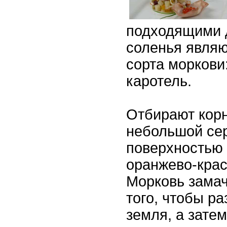
подходящими 
соленья явля
сорта моркови
каротель.
Отбирают кор
небольшой сер
поверхностью
оранжево-кра
Морковь замач
того, чтобы р
земля, а зате