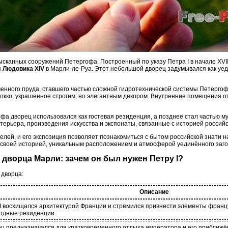
сканных сооружений Петергофа. Построенный по указу Петра I в начале XVII
я
Людовика XIV
в Марли-ле-Руа. Этот небольшой дворец задумывался как уе
твенного пруда, ставшего частью сложной гидротехнической системы Петерго
рокко, украшенное строгим, но элегантным декором. Внутренние помещения о
а дворец использовался как гостевая резиденция, а позднее стал частью му
ерьера, произведения искусства и экспонаты, связанные с историей россий
лей, и его экспозиция позволяет познакомиться с бытом российской знати на
 своей историей, уникальным расположением и атмосферой уединённого заго
 дворца Марли: зачем он был нужен Петру I?
 дворца:
Описание
I восхищался архитектурой Франции и стремился привнести элементы францу
одные резиденции.
ц предназначался для кратковременного отдыха императора и его приближё