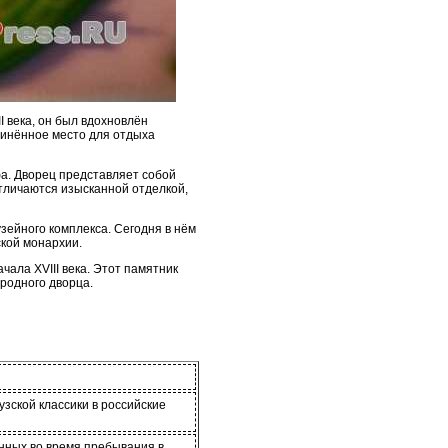
I века, он был вдохновлён
динённое место для отдыха
фа. Дворец представляет собой
тличаются изысканной отделкой,
зейного комплекса. Сегодня в нём
ской монархии.
чала XVIII века. Этот памятник
родного дворца.
зской классики в российские
нных во время пребывания в