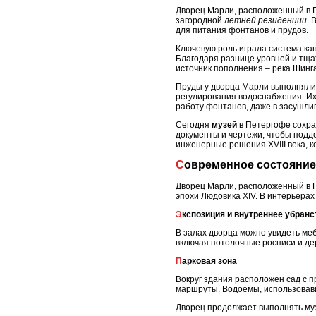
Дворец Марли, расположенный в П
загородной
летней резиденции
.
для питания фонтанов и прудов.
Ключевую роль играла система ка
Благодаря разнице уровней и тща
источник пополнения – река Шинг
Пруды у дворца Марли выполняли 
регулирования водоснабжения. Их
работу фонтанов, даже в засушли
Сегодня
музей
в Петергофе сохра
документы и чертежи, чтобы подд
инженерные решения XVIII века, 
Современное состояние
Дворец Марли, расположенный в П
эпохи Людовика XIV. В интерьера
Экспозиция и внутреннее убранс
В залах дворца можно увидеть ме
включая потолочные росписи и де
Парковая зона
Вокруг здания расположен сад с 
маршруты. Водоемы, использовав
Дворец продолжает выполнять му