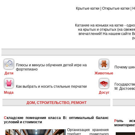
Крытые катки
|
Открытые катки
|
Н
Катание на коньках на катке - одн
на крытых и открытых (на свеже
впечатлений! На нашем сайте Вы 
р
Плюсы и минусы обучения детей игре на
Почему шин
фортепиано
Дети
Животные
Государств
Как выбрать и носить стильные перчатки
М. Достоевс
Мода
Досуг
ДОМ, СТРОИТЕЛЬСТВО, РЕМОНТ
Складские помещения класса B: оптимальный баланс
Роль искусственного интеллекта в улучшении
условий и стоимости
мониторинг
Организация хранения
требует грамотного