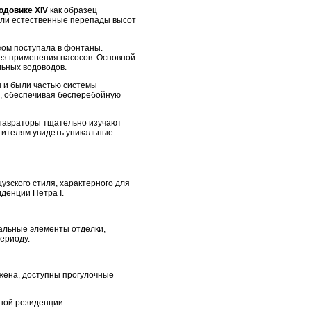
юдовике XIV
как образец
ли естественные перепады высот
ком поступала в фонтаны.
ез применения насосов. Основной
льных водоводов.
 и были частью системы
х, обеспечивая бесперебойную
ставраторы тщательно изучают
тителям увидеть уникальные
зского стиля, характерного для
денции Петра I.
нальные элементы отделки,
ериоду.
ожена, доступны прогулочные
ной резиденции.