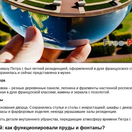
иказу Петра I, был летней резиденцией, оформленной в духе французского с
хранилась и сейчас представлена в музее.
ера
 века – резные деревянные панели, лепнина и фрагменты настенной росписи
ная в духе французской классики, камины и зеркала с позолотой.
ты
основания дворца. Сохранились стулья и столы с инкрустацией, шкафы с дек
часы и фарфоровые изделия, некогда украшавшие залы резиденции.
еть детали внутреннего убранства, передающие атмосферу времени Петра I.
ой: как функционировали пруды и фонтаны?