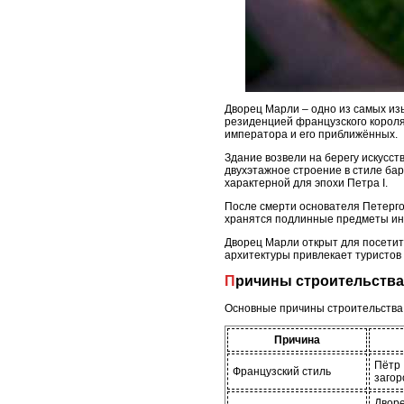
Дворец Марли – одно из самых изы
резиденцией французского корол
императора и его приближённых.
Здание возвели на берегу искусс
двухэтажное строение в стиле ба
характерной для эпохи Петра I.
После смерти основателя Петергоф
хранятся подлинные предметы инт
Дворец Марли открыт для посетите
архитектуры привлекает туристов
Причины строительства
Основные причины строительства
Причина
Пётр 
Французский стиль
загор
Дворе