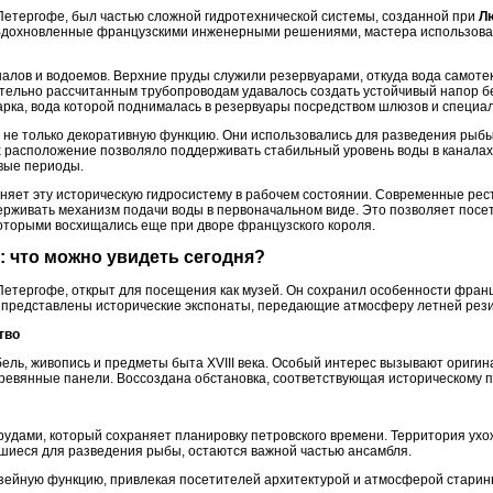
етергофе, был частью сложной гидротехнической системы, созданной при
Л
 Вдохновленные французскими инженерными решениями, мастера использова
налов и водоемов. Верхние пруды служили резервуарами, откуда вода самоте
тельно рассчитанным трубопроводам удавалось создать устойчивый напор б
арка, вода которой поднималась в резервуары посредством шлюзов и специа
не только декоративную функцию. Они использовались для разведения рыбы
 расположение позволяло поддерживать стабильный уровень воды в канала
вые периоды.
няет эту историческую гидросистему в рабочем состоянии. Современные ре
ерживать механизм подачи воды в первоначальном виде. Это позволяет посе
которыми восхищались еще при дворе французского короля.
: что можно увидеть сегодня?
етергофе, открыт для посещения как музей. Он сохранил особенности францу
х представлены исторические экспонаты, передающие атмосферу летней рези
тво
бель, живопись и предметы быта XVIII века. Особый интерес вызывают ориги
ревянные панели. Воссоздана обстановка, соответствующая историческому п
прудами, который сохраняет планировку петровского времени. Территория ух
шиеся для разведения рыбы, остаются важной частью ансамбля.
зейную функцию, привлекая посетителей архитектурой и атмосферой старин