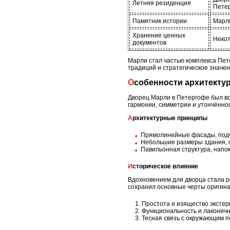
Летняя резиденция
Пете
Памятник истории
Марли
Хранение ценных
Некот
документов
Марли стал частью комплекса Пете
традиций и стратегическое значен
Особенности архитекту
Дворец Марли в Петергофе был воз
гармонии, симметрии и утончённос
Архитектурные принципы
Прямолинейные фасады, подч
Небольшие размеры здания, 
Павильонная структура, нап
Историческое влияние
Вдохновением для дворца стала р
сохранил основные черты оригина
Простота и изящество экстер
Функциональность и лаконичн
Тесная связь с окружающим 