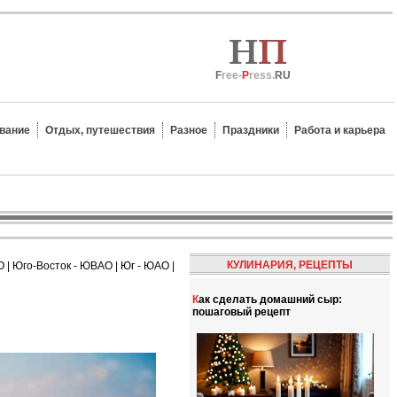
F
ree-
P
ress.
RU
вание
Отдых, путешествия
Разное
Праздники
Работа и карьера
КУЛИНАРИЯ, РЕЦЕПТЫ
О
|
Юго-Восток - ЮВАО
|
Юг - ЮАО
|
Как сделать домашний сыр:
пошаговый рецепт