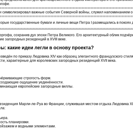
ргофе.
 символизировал важные события Северной войны, служил напоминанием о 
орые государственные бумаги и личные вещи Петра I размещались в покоях 
ргофа, сохранив дух эпохи Петра Великого. Его архитектурный облик подчёр
ие загородных резиденций в XVIII веке.
ры: какие идеи легли в основу проекта?
ведён по приказу Людовика XIV как образец элегантного французского стиля.
ти, характерные для королевских загородных резиденций XVII века.
ёркивающие строгость форм.
создающие ощущение уединённости.
оминающая европейские загородные виллы.
езиденция Марли-ле-Руа во Франции, служившая местом отдыха Людовика XI
ла:
ьера.
ость планировки.
пейзажем и водными элементами.