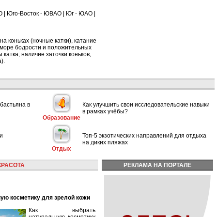
О
|
Юго-Восток - ЮВАО
|
Юг - ЮАО
|
на коньках (ночные катки), катание
м море бодрости и положительных
 катка, наличие заточки коньков,
).
ебастьяна в
Как улучшить свои исследовательские навыки
в рамках учёбы?
Образование
и
Топ-5 экзотических направлений для отдыха
на диких пляжах
Отдых
КРАСОТА
РЕКЛАМА НА ПОРТАЛЕ
ную косметику для зрелой кожи
Как выбрать