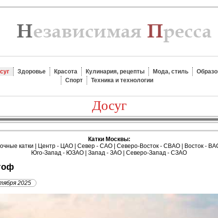
суг
Здоровье
Красота
Кулинария, рецепты
Мода, стиль
Образо
Спорт
Техника и технологии
Досуг
Катки Москвы:
очные катки
|
Центр - ЦАО
|
Север - САО
|
Северо-Восток - СВАО
|
Восток - ВА
Юго-Запад - ЮЗАО
|
Запад - ЗАО
|
Северо-Запад - СЗАО
гоф
тября 2025