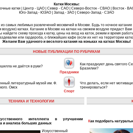
Катки Москвы:
очные катки
|
Центр - ЦАО
|
Север - САО
|
Северо-Восток - СВАО
|
Восток - ВА
Юго-Запад - ЮЗАО
|
Запад - ЗАО
|
Северо-Запад - СЗАО
о из самых любимых развлечений москвичей в Москве. Будь то ночное катание 
м воздухе) катках. Катание в Москве на катках на свежем воздухе придаст Ва
найдете схему проезда к катку, цены на вход на каток, режим и время работы
аздевалки или гардероба, о ближайших кафе (если их нет на территории катка
Желаем Вам удачного и веселого катания на коньках на катках Москвы!
НОВЫЕ ПУБЛИКАЦИИ ПО РУБРИКАМ
Как празднуют день святого С
шилла не даётся в руки?
Бразилии?
Праздники
енный литературный музей им. Ф.
Что делать, если нет мотиваци
кого. Омск
тренироваться?
Спорт
ТЕХНИКА И ТЕХНОЛОГИИ
Как подобрать натураль
а и анализа больших данных
Искусственный