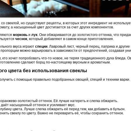
о свеклой, но существуют рецепты, в которых этот ингредиент не используе
ромату, а насыщенный цвет достигается за счет других компонентов.
вляются
морковь
и
лук
. Они обжариваются до золотистого оттенка, что прида
ользуется
чеснок
, который добавляют в самом конце приготовления.
ельного вкуса играют
специи
. Лавровый лист, черный перец, паприка и други
пропорции можно варьировать в зависимости от предпочтений, создавая уни
, кто хочет попробовать что-то новое, не теряя традиционного духа блюда.
иготовлению сделают борщ по-настоящему вкусным и ароматным.
ого цвета без использования свеклы
учить с помощью правильно подобранных овощей, специй и техники варки. 
оранжево-золотистый оттенок. Её лучше натереть и слегка обжарить.
 даёт насыщенный оттенок и усиливает вкус.
лубину цвета. Лучше слегка обжарить её перед тем, как добавить в бульон.
нить свеклу по цвету. Важно не переварить её, чтобы сохранить оттенок.