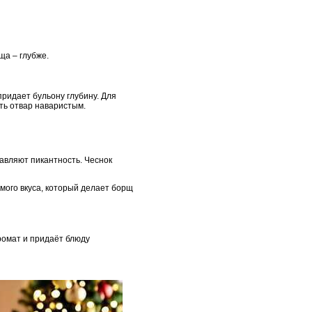
ща – глубже.
ридает бульону глубину. Для
ать отвар наваристым.
авляют пикантность. Чеснок
мого вкуса, который делает борщ
ромат и придаёт блюду