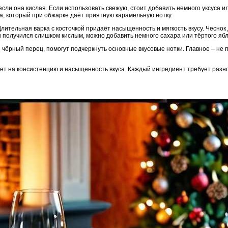
 если она кислая. Если использовать свежую, стоит добавить немного уксуса и
а, который при обжарке даёт приятную карамельную нотку.
лительная варка с косточкой придаёт насыщенность и мягкость вкусу. Чеснок
н получился слишком кислым, можно добавить немного сахара или тёртого ябл
и чёрный перец, помогут подчеркнуть основные вкусовые нотки. Главное – не
ет на консистенцию и насыщенность вкуса. Каждый ингредиент требует разно