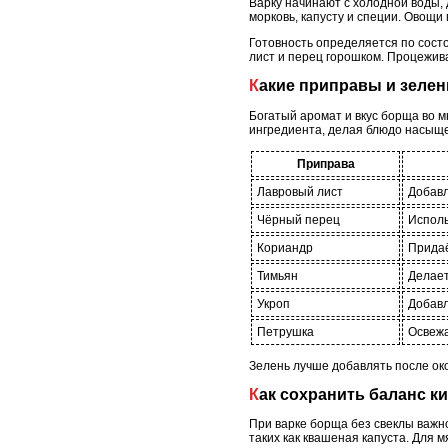
Варку начинают с холодной воды, 
морковь, капусту и специи. Овощи 
Готовность определяется по состо
лист и перец горошком. Процежив
Какие приправы и зеле
Богатый аромат и вкус борща во 
ингредиента, делая блюдо насыщ
Приправа
Лавровый лист
Добавл
Чёрный перец
Исполь
Кориандр
Придаё
Тимьян
Делает
Укроп
Добавл
Петрушка
Освежа
Зелень лучше добавлять после око
Как сохранить баланс к
При варке борща без свеклы важн
таких как квашеная капуста. Для 