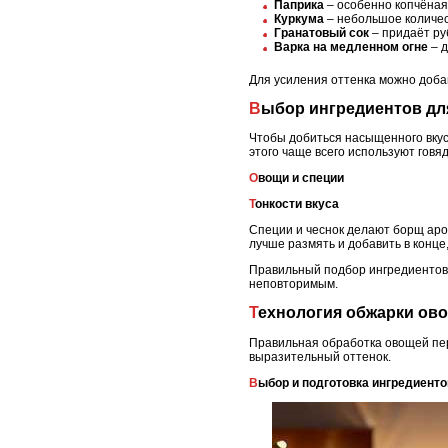
Паприка
– особенно копчёная
Куркума
– небольшое количес
Гранатовый сок
– придаёт ру
Варка на медленном огне
– д
Для усиления оттенка можно добав
Выбор ингредиентов д
Чтобы добиться насыщенного вкуса
этого чаще всего используют говя
Овощи и специи
Тонкости вкуса
Специи и чеснок делают борщ аро
лучше размять и добавить в конце
Правильный подбор ингредиентов 
неповторимым.
Технология обжарки ов
Правильная обработка овощей пер
выразительный оттенок.
Выбор и подготовка ингредиенто