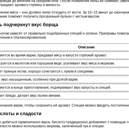
доводя до кипения на среднем огне. После появления пены ее снимают, умен
придают аромату глубину и мягкость.
янию мяса – оно должно легко отходить от кости. За 10–15 минут до оконча
ание поможет получить прозрачный бульон с чистым вкусом.
нь подчеркнут вкус борща
многом зависят от правильно подобранных специй и зелени. Приправы помогаю
енным и сбалансированным.
Описание
яется во время варки, придавая мясу и капусте глубокий аромат.
зуется в молотом или горошком виде, усиливает вкус мяса и моркови.
т пряные нотки, хорошо сочетается с луком и специями.
 вкус насыщенным, особенно при долгой варке.
яется в конце приготовления, подчёркивает вкус капусты и специй.
ет блюдо, делает вкус более мягким.
нчания варки, чтобы сохранить её аромат. Специи можно вводить постепенно
ислоты и сладости
о добиться гармоничного вкуса. Кислоту традиционно добавляют с помощью т
мягкости можно использовать морковь, запечённый лук и специи.