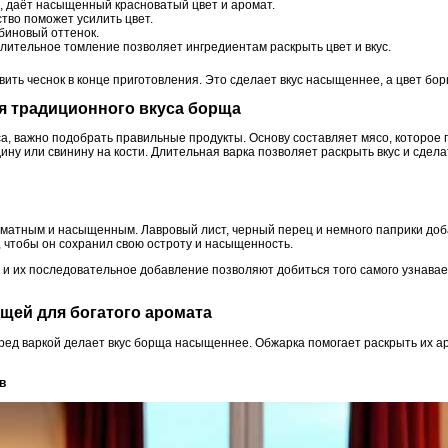
, даёт насыщенный красноватый цвет и аромат.
тво поможет усилить цвет.
биновый оттенок.
лительное томление позволяет ингредиентам раскрыть цвет и вкус.
ить чеснок в конце приготовления. Это сделает вкус насыщеннее, а цвет бор
ля традиционного вкуса борща
, важно подобрать правильные продукты. Основу составляет мясо, которое п
дину или свинину на кости. Длительная варка позволяет раскрыть вкус и сдел
матным и насыщенным. Лавровый лист, черный перец и немного паприки доб
, чтобы он сохранил свою остроту и насыщенность.
и их последовательное добавление позволяют добиться того самого узнавае
ощей для богатого аромата
ед варкой делает вкус борща насыщеннее. Обжарка помогает раскрыть их а
в