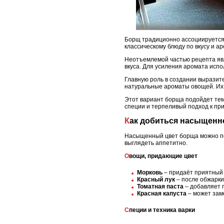
Борщ традиционно ассоциируется с
классическому блюду по вкусу и а
Неотъемлемой частью рецепта я
вкуса. Для усиления аромата исп
Главную роль в создании выразит
натуральные ароматы овощей. Их 
Этот вариант борща подойдет тем
специи и терпеливый подход к пр
Как добиться насыщенн
Насыщенный цвет борща можно пол
выглядеть аппетитно.
Овощи, придающие цвет
Морковь
– придаёт приятный 
Красный лук
– после обжарки
Томатная паста
– добавляет г
Красная капуста
– может заме
Специи и техника варки