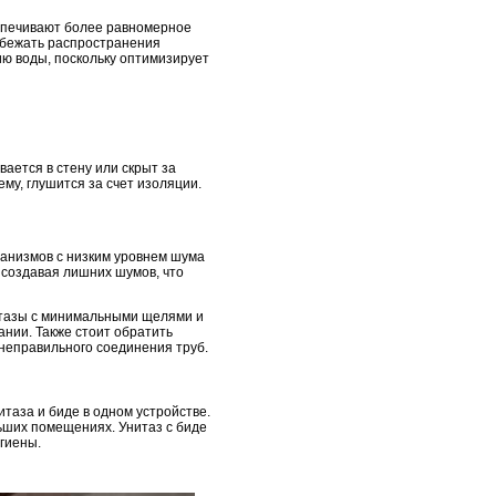
спечивают более равномерное
збежать распространения
ю воды, поскольку оптимизирует
ается в стену или скрыт за
му, глушится за счет изоляции.
ханизмов с низким уровнем шума
 создавая лишних шумов, что
нитазы с минимальными щелями и
нии. Также стоит обратить
 неправильного соединения труб.
таза и биде в одном устройстве.
ьших помещениях. Унитаз с биде
гиены.