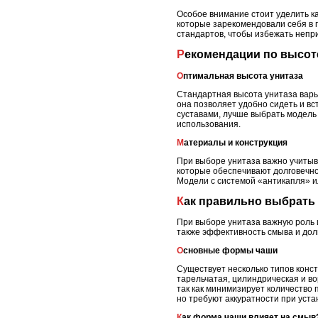
Особое внимание стоит уделить к
которые зарекомендовали себя в 
стандартов, чтобы избежать непр
Рекомендации по высот
Оптимальная высота унитаза
Стандартная высота унитаза варьи
она позволяет удобно сидеть и вс
суставами, лучше выбрать модель с
использования.
Материалы и конструкция
При выборе унитаза важно учитыва
которые обеспечивают долговечнос
Модели с системой «антикапля» и
Как правильно выбрать
При выборе унитаза важную роль и
также эффективность смыва и дол
Основные формы чаши
Существует несколько типов конс
тарельчатая, цилиндрическая и в
так как минимизирует количество
но требуют аккуратности при уста
Как форма чаши влияет на смыв