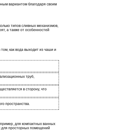
рным вариантом благодаря своим
колько типов сливных механизмов,
оят, а также от особенностей
том, как вода выходит из чаши и
нализационных труб,
ществляется в сторону, что
ого пространства.
апример, для компактных ванных
ак для просторных помещений