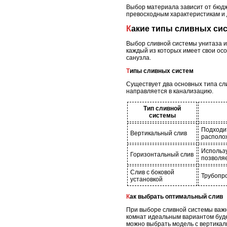
Выбор материала зависит от бюдж
превосходным характеристикам и 
Какие типы сливных с
Выбор сливной системы унитаза и
каждый из которых имеет свои осо
санузла.
Типы сливных систем
Существует два основных типа сли
направляется в канализацию.
Тип сливной
системы
Подходит
Вертикальный слив
располо
Использу
Горизонтальный слив
позволяе
Слив с боковой
Трубопро
установкой
Как выбрать оптимальный слив
При выборе сливной системы важно
комнат идеальным вариантом будет
можно выбрать модель с вертика