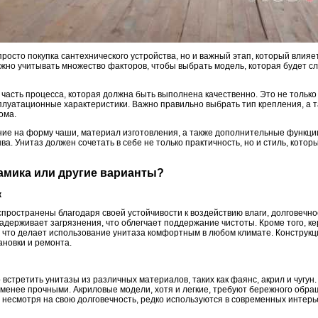
просто покупка сантехнического устройства, но и важный этап, который влия
жно учитывать множество факторов, чтобы выбрать модель, которая будет сл
 часть процесса, которая должна быть выполнена качественно. Это не тольк
ксплуатационные характеристики. Важно правильно выбрать тип крепления, а 
ома.
ние на форму чаши, материал изготовления, а также дополнительные функции,
а. Унитаз должен сочетать в себе не только практичность, но и стиль, кото
рамика или другие варианты?
к
ространены благодаря своей устойчивости к воздействию влаги, долговечнос
задерживает загрязнения, что облегчает поддержание чистоты. Кроме того, 
что делает использование унитаза комфортным в любом климате. Конструкц
ановки и ремонта.
встретить унитазы из различных материалов, таких как фаянс, акрил и чугун
ь менее прочными. Акриловые модели, хотя и легкие, требуют бережного обра
несмотря на свою долговечность, редко используются в современных интерье