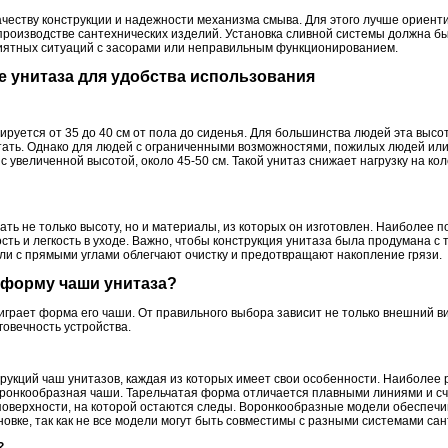
ачеству конструкции и надежности механизма смыва. Для этого лучше ориент
производстве сантехнических изделий. Установка сливной системы должна бы
иятных ситуаций с засорами или неправильным функционированием.
е унитаза для удобства использования
руется от 35 до 40 см от пола до сиденья. Для большинства людей эта высот
тать. Однако для людей с ограниченными возможностями, пожилых людей или 
 увеличенной высотой, около 45-50 см. Такой унитаз снижает нагрузку на кол
ть не только высоту, но и материалы, из которых он изготовлен. Наиболее 
ть и легкость в уходе. Важно, чтобы конструкция унитаза была продумана с 
ли с прямыми углами облегчают очистку и предотвращают накопление грязи.
 форму чаши унитаза?
грает форма его чаши. От правильного выбора зависит не только внешний вид
говечность устройства.
трукций чаш унитазов, каждая из которых имеет свои особенности. Наиболе
оронкообразная чаши. Тарельчатая форма отличается плавными линиями и сч
 поверхности, на которой остаются следы. Воронкообразные модели обеспеч
новке, так как не все модели могут быть совместимы с разными системами сан
?