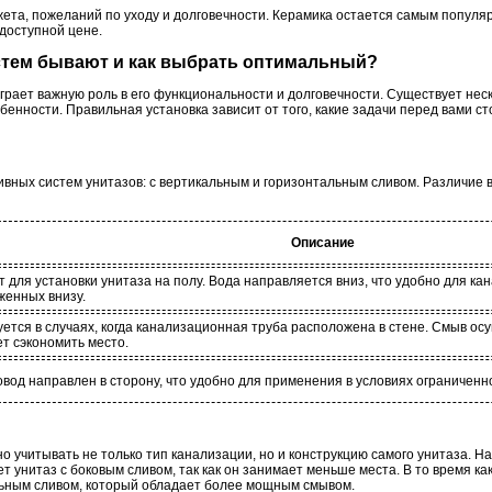
ета, пожеланий по уходу и долговечности. Керамика остается самым популя
доступной цене.
истем бывают и как выбрать оптимальный?
грает важную роль в его функциональности и долговечности. Существует нес
бенности. Правильная установка зависит от того, какие задачи перед вами ст
вных систем унитазов: с вертикальным и горизонтальным сливом. Различие в 
Описание
 для установки унитаза на полу. Вода направляется вниз, что удобно для ка
женных внизу.
ется в случаях, когда канализационная труба расположена в стене. Смыв осу
т сэкономить место.
вод направлен в сторону, что удобно для применения в условиях ограниченн
 учитывать не только тип канализации, но и конструкцию самого унитаза. Н
 унитаз с боковым сливом, так как он занимает меньше места. В то время к
льным сливом, который обладает более мощным смывом.