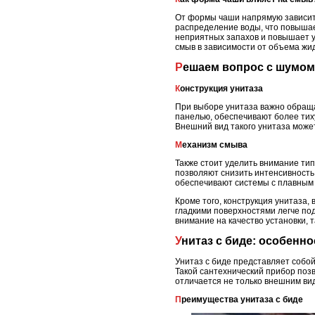
От формы чаши напрямую зависит
распределение воды, что повышае
неприятных запахов и повышает у
смыв в зависимости от объема жид
Решаем вопрос с шумом
Конструкция унитаза
При выборе унитаза важно обращат
панелью, обеспечивают более тиху
Внешний вид такого унитаза может
Механизм смыва
Также стоит уделить внимание ти
позволяют снизить интенсивность
обеспечивают системы с плавным
Кроме того, конструкция унитаза,
гладкими поверхностями легче по
внимание на качество установки, 
Унитаз с биде: особенн
Унитаз с биде представляет собо
Такой сантехнический прибор поз
отличается не только внешним ви
Преимущества унитаза с биде