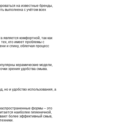
ироваться на известные бренды,
ть выполнена с учётом всех
а является комфортной, так как
тех, кто имеет проблемы с
ени и спину, облегчая процесс
популярны керамические модели,
точки зрения удобства смыва.
, но и удобство использования, а
е распространенные формы – это
итается наиболее гигиеничной,
ивают более эффективный смыв,
техники.