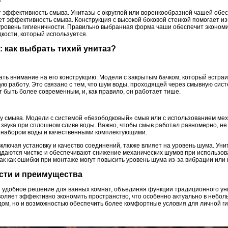
 эффективность смыва. Унитазы с округлой или воронкообразной чашей обе
т эффективность смыва. Конструкция с высокой боковой стенкой помогает и
ровень гигиеничности. Правильно выбранная форма чаши обеспечит экономи
кости, который используется.
: как выбрать тихий унитаз?
ь внимание на его конструкцию. Модели с закрытым бачком, который встраив
ю работу. Это связано с тем, что шум воды, проходящей через смывную систе
 быть более современным, и, как правило, он работает тише.
пу смыва. Модели с системой «безободковый» смыв или с использованием ме
 звука при сплошном сливе воды. Важно, чтобы смыв работал равномерно, не
 набором воды и качественными комплектующими.
 включая установку и качество соединений, также влияет на уровень шума. У
ддаются чистке и обеспечивают снижение механических шумов при использова
так как ошибки при монтаже могут повысить уровень шума из-за вибрации или
ости и преимущества
й удобное решение для ванных комнат, объединяя функции традиционного уни
воляет эффективно экономить пространство, что особенно актуально в небол
дом, но и возможностью обеспечить более комфортные условия для личной ги