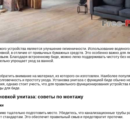
кого устройства является улучшение гигиеничности. Использование водяног
ивной, в отличие от привычных бумажных средств. Это особенно важно для л
ровьем. Благодаря встроенному биде, можно легко поддерживать чистоту без 
тельно упрощает уход за ванной.
 обратить внимание на материал, из которого он изготовлен. Наиболее попу
лговечность и простоту ухода. Установка унитаза с функцией биде обычно н
ия, однако стоит учесть, что для правильного функционирования устройства
ы для биде.
ановкой унитаза: советы по монтажу
ки
мо тщательно подготовить место. Убедитесь, что канализационные трубы р
ет стандартам. Это обеспечит правильный смыв и предотвратит протечки.